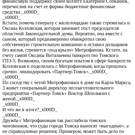
финансовую поддержку своей коллеге Екатерине Собканюк,
перечислив на счет ее фирмы бюджетные финансовые
средства._x000D_
_x000D_
Кстати, помочь генералу с жилплощадью также стремилась и
Оксана Козловская, которая занимает пост председателя
областной Законодательной думы. Вероятно, она вместе с
сыном, который преднамеренно обанкротил свою
собственную строительную компанию и оставил дольщиков
без жилья, стремится «под крыло» Митрофанова. Кстати, на
счету самой Оксаны Витальевны банкротство Томского
ГПЗ-5. Возможно, своим богатым опытом в сфере банкротств
Козловская и поделилась с Митрофановым, когда пришлось
срочно ликвидировать «Партнер-Томск»._x000D_
_x000D_
По соседству с четой Митрофановых в доме на Карла Маркса,
3 живет генеральный директор лесозаготовительного
предприятия «Партнер-Томск» Виктор Шпилькин с
женой._x000D_
_x000D_
И что же в итоге?_x000D_
_x000D_
Дружба с Митрофановым так расслабила томских
чиновников, что суды города Томска выносят «выгодные», а
не справедливые решения. Примером, может быть дело по