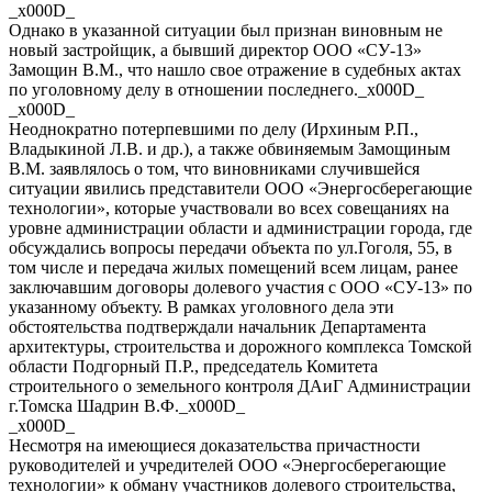
_x000D_
Однако в указанной ситуации был признан виновным не
новый застройщик, а бывший директор ООО «СУ-13»
Замощин В.М., что нашло свое отражение в судебных актах
по уголовному делу в отношении последнего._x000D_
_x000D_
Неоднократно потерпевшими по делу (Ирхиным Р.П.,
Владыкиной Л.В. и др.), а также обвиняемым Замощиным
В.М. заявлялось о том, что виновниками случившейся
ситуации явились представители ООО «Энергосберегающие
технологии», которые участвовали во всех совещаниях на
уровне администрации области и администрации города, где
обсуждались вопросы передачи объекта по ул.Гоголя, 55, в
том числе и передача жилых помещений всем лицам, ранее
заключавшим договоры долевого участия с ООО «СУ-13» по
указанному объекту. В рамках уголовного дела эти
обстоятельства подтверждали начальник Департамента
архитектуры, строительства и дорожного комплекса Томской
области Подгорный П.Р., председатель Комитета
строительного о земельного контроля ДАиГ Администрации
г.Томска Шадрин В.Ф._x000D_
_x000D_
Несмотря на имеющиеся доказательства причастности
руководителей и учредителей ООО «Энергосберегающие
технологии» к обману участников долевого строительства,