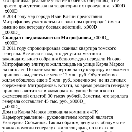
кто принимал реальное участие в боевых операциях, а не
просто присутствовал на территории их проведения._x000D_
_x000D_
В 2014 году мэр города Иван Кляйн предоставил
Митрофанову участок земли в элитном пригороде Томска
именно как ветерану боевых действий._x000D_
_x000D_
Скандал с недвижимостью Митрофанова
_x000D_
_x000D_
В 2011 году спровоцировала скандал квартира томского
генерала. Все дело в том, что депутаты местного
законодательного собрания безвозмездно передали Игорю
Митрофанову элитную жилплощадь на улице Карла Маркса
на пять лет. По данным экспертов на эту квартиру из бюджета
пришлось выделить не менее 12 млн. руб. Обустройство
жилья обошлось еще в 5 млн. руб., конечно же, не из личных
сбережений Митрофанова. Кстати, во время ремонта генералу
пришлось «ютится» в «коморке» на улице Белинского с
ежемесячной оплатой 30 тысяч рублей. Заметим, что зарплата
генерала составляет 45 тыс. руб._x000D_
_x000D_
Дом на Карла Маркса возводила компания «ГК
Карьероуправление», руководителем которой является
Екатерина Собканюк. Таким образом, депутаты облдумы не
только помогли генералу с жилплощадью, но и оказали