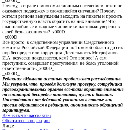
_x000D_
Почему, в стране с многомиллионным населением никто не
оказывает поддержку в сложившейся ситуации? Почему
жители региона вынуждены выходить на пикеты и просить
государственную власть обратить на них внимание? Что,
властолюбивые и жадные чиновники настолько уверены в
своей безнаказанности?_x000D_
_x000D_
Всё просто, в следственном управлении Следственного
комитета Российской Федерации по Томской области до сих
пор беспредел или коррупция. Деятельность Митрофанова
И.А. всячески покрывается, кем? Это вопрос! А сам
преступник, совершает преступления, не боясь уголовной
ответственности._x000D_
_x000D_
Редакция «Момент истины» продолжает расследование.
Мы уверены, что, проведя должную проверку, сотрудники
правоохранительных органов всё-таки обратят внимание
на вопиющий беспредел чиновников, пусть и бывших.
Пострадавших от действий указанных в статье лиц
просим обращаться в редакцию, анонимность обращений
гарантируем.
Вам есть что рассказать?
Обратитесь в редакцию
Лица: