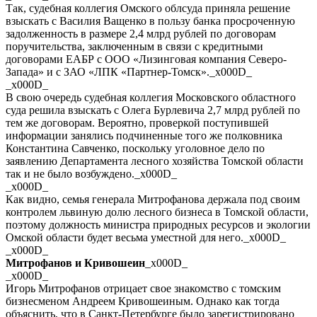
Так, судебная коллегия Омского облсуда приняла решение
взыскать с Василия Ващенко в пользу банка просроченную
задолженность в размере 2,4 млрд рублей по договорам
поручительства, заключенным в связи с кредитными
договорами ЕАБР с ООО «Лизинговая компания Северо-
Запада» и с ЗАО «ЛПК «Партнер-Томск»._x000D_
_x000D_
В свою очередь судебная коллегия Московского областного
суда решила взыскать с Олега Бурлевича 2,7 млрд рублей по
тем же договорам. Вероятно, проверкой поступившей
информации занялись подчиненные того же полковника
Константина Савченко, поскольку уголовное дело по
заявлению Департамента лесного хозяйства Томской области
так и не было возбуждено._x000D_
_x000D_
Как видно, семья генерала Митрофанова держала под своим
контролем львиную долю лесного бизнеса в Томской области,
поэтому должность министра природных ресурсов и экологии
Омской области будет весьма уместной для него._x000D_
_x000D_
Митрофанов и Кривошеин
_x000D_
_x000D_
Игорь Митрофанов отрицает свое знакомство с томским
бизнесменом Андреем Кривошеиным. Однако как тогда
объяснить, что в Санкт-Петербурге было зарегистрировано