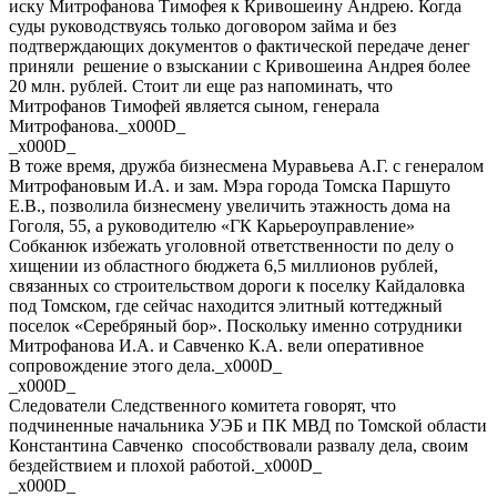
иску Митрофанова Тимофея к Кривошеину Андрею. Когда
суды руководствуясь только договором займа и без
подтверждающих документов о фактической передаче денег
приняли решение о взыскании с Кривошеина Андрея более
20 млн. рублей. Стоит ли еще раз напоминать, что
Митрофанов Тимофей является сыном, генерала
Митрофанова._x000D_
_x000D_
В тоже время, дружба бизнесмена Муравьева А.Г. с генералом
Митрофановым И.А. и зам. Мэра города Томска Паршуто
Е.В., позволила бизнесмену увеличить этажность дома на
Гоголя, 55, а руководителю «ГК Карьероуправление»
Собканюк избежать уголовной ответственности по делу о
хищении из областного бюджета 6,5 миллионов рублей,
связанных со строительством дороги к поселку Кайдаловка
под Томском, где сейчас находится элитный коттеджный
поселок «Серебряный бор». Поскольку именно сотрудники
Митрофанова И.А. и Савченко К.А. вели оперативное
сопровождение этого дела._x000D_
_x000D_
Следователи Следственного комитета говорят, что
подчиненные начальника УЭБ и ПК МВД по Томской области
Константина Савченко способствовали развалу дела, своим
бездействием и плохой работой._x000D_
_x000D_