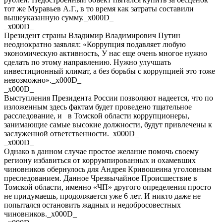
тот же Муравьев А.Г., в то время как затраты составили
вышеуказанную сумму._x000D_
_x000D_
Президент страны Владимир Владимирович Путин
неоднократно заявлял: «Коррупция подавляет любую
экономическую активность, У нас еще очень многое нужно
сделать по этому направлению. Нужно улучшать
инвестиционный климат, а без борьбы с коррупцией это тоже
невозможно»._x000D_
_x000D_
Выступления Президента России позволяют надеется, что по
изложенным здесь фактам будет проведено тщательное
расследование, и в Томской области коррупционеры,
занимающие самые высокие должности, будут привлечены к
заслуженной ответственности._x000D_
_x000D_
Однако в данном случае простое желание помочь своему
региону избавиться от коррумпированных и охамевших
чиновников обернулось для Андрея Кривошеина уголовным
преследованием. Данное Чрезвычайное Происшествие в
Томской области, именно «ЧП» другого определения просто
не придумаешь, продолжается уже 6 лет. И никто даже не
попытался остановить жадных и недобросовестных
чиновников._x000D_