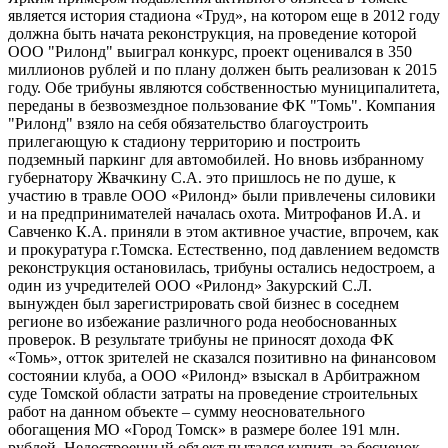
является история стадиона «Труд», на котором еще в 2012 году
должна быть начата реконструкция, на проведение которой
ООО "Рилонд" выиграл конкурс, проект оценивался в 350
миллионов рублей и по плану должен быть реализован к 2015
году. Обе трибуны являются собственностью муниципалитета,
переданы в безвозмездное пользование ФК "Томь". Компания
"Рилонд" взяло на себя обязательство благоустроить
прилегающую к стадиону территорию и построить
подземный паркинг для автомобилей. Но вновь избранному
губернатору Жвачкину С.А. это пришлось не по душе, к
участию в травле ООО «Рилонд» были привлечены силовики
и на предпринимателей началась охота. Митрофанов И.А. и
Савченко К.А. приняли в этом активное участие, впрочем, как
и прокуратура г.Томска. Естественно, под давлением ведомств
реконструкция остановилась, трибуны остались недостроем, а
один из учредителей ООО «Рилонд» Закурский С.Л.
вынужден был зарегистрировать свой бизнес в соседнем
регионе во избежание различного рода необоснованных
проверок. В результате трибуны не приносят дохода ФК
«Томь», отток зрителей не сказался позитивно на финансовом
состоянии клуба, а ООО «Рилонд» взыскал в Арбитражном
суде Томской области затраты на проведение строительных
работ на данном объекте – сумму неосновательного
обогащения МО «Город Томск» в размере более 191 млн.
рублей. Недостроенный объект пытался купить за бесценок