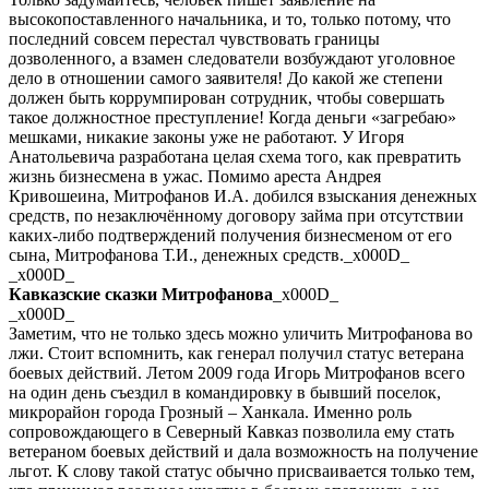
высокопоставленного начальника, и то, только потому, что
последний совсем перестал чувствовать границы
дозволенного, а взамен следователи возбуждают уголовное
дело в отношении самого заявителя! До какой же степени
должен быть коррумпирован сотрудник, чтобы совершать
такое должностное преступление! Когда деньги «загребаю»
мешками, никакие законы уже не работают. У Игоря
Анатольевича разработана целая схема того, как превратить
жизнь бизнесмена в ужас. Помимо ареста Андрея
Кривошеина, Митрофанов И.А. добился взыскания денежных
средств, по незаключённому договору займа при отсутствии
каких-либо подтверждений получения бизнесменом от его
сына, Митрофанова Т.И., денежных средств._x000D_
_x000D_
Кавказские сказки Митрофанова
_x000D_
_x000D_
Заметим, что не только здесь можно уличить Митрофанова во
лжи. Стоит вспомнить, как генерал получил статус ветерана
боевых действий. Летом 2009 года Игорь Митрофанов всего
на один день съездил в командировку в бывший поселок,
микрорайон города Грозный – Ханкала. Именно роль
сопровождающего в Северный Кавказ позволила ему стать
ветераном боевых действий и дала возможность на получение
льгот. К слову такой статус обычно присваивается только тем,