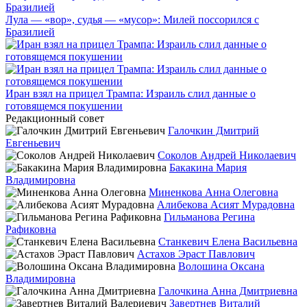
Лула — «вор», судья — «мусор»: Милей поссорился с
Бразилией
Иран взял на прицел Трампа: Израиль слил данные о
готовящемся покушении
Редакционный совет
Галочкин Дмитрий
Евгеньевич
Соколов Андрей Николаевич
Бакакина Мария
Владимировна
Миненкова Анна Олеговна
Алибекова Асият Мурадовна
Гильманова Регина
Рафиковна
Станкевич Елена Васильевна
Астахов Эраст Павлович
Волошина Оксана
Владимировна
Галочкина Анна Дмитриевна
Завертнев Виталий