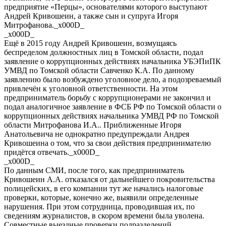
предприятие «Перцы», основателями которого выступают
Андрей Кривошеин, а также сын и супруга Игоря
Митрофанова._x000D_
_x000D_
Ещё в 2015 году Андрей Кривошеин, возмущаясь
беспределом должностных лиц в Томской области, подал
заявление о коррупционных действиях начальника УБЭПиПК
УМВД по Томской области Савченко К.А. По данному
заявлению было возбуждено уголовное дело, а подозреваемый
привлечён к уголовной ответственности. На этом
предприниматель борьбу с коррупционерами не закончил и
подал аналогичное заявление в ФСБ РФ по Томской области о
коррупционных действиях начальника УМВД РФ по Томской
области Митрофанова И.А.. Приближенные Игоря
Анатольевича не однократно предупреждали Андрея
Кривошеина о том, что за свои действия предпринимателю
придётся отвечать._x000D_
_x000D_
По данным СМИ, после того, как предприниматель
Кривошеин А.А. отказался от дальнейшего покровительства
полицейских, в его компании тут же начались налоговые
проверки, которые, конечно же, выявили определенные
нарушения. При этом сотрудница, проводившая их, по
сведениям журналистов, в скором времени была уволена.
Совместные выездные проверки подразделений