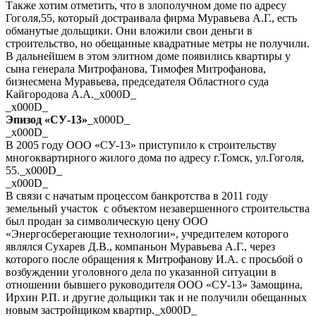
Также хотим отметить, что в злополучном доме по адресу
Гоголя,55, который достраивала фирма Муравьева А.Г., есть
обманутые дольщики. Они вложили свои деньги в
строительство, но обещанные квадратные метры не получили.
В дальнейшем в этом элитном доме появились квартиры у
сына генерала Митрофанова, Тимофея Митрофанова,
бизнесмена Муравьева, председателя Областного суда
Кайгородова А.А._x000D_
_x000D_
Эпизод «СУ-13»
_x000D_
_x000D_
В 2005 году ООО «СУ-13» приступило к строительству
многоквартирного жилого дома по адресу г.Томск, ул.Гоголя,
55._x000D_
_x000D_
В связи с начатым процессом банкротства в 2011 году
земельный участок с объектом незавершенного строительства
был продан за символическую цену ООО
«Энергосберегающие технологии», учредителем которого
являлся Сухарев Д.В., компаньон Муравьева А.Г., через
которого после обращения к Митрофанову И.А. с просьбой о
возбуждении уголовного дела по указанной ситуации в
отношении бывшего руководителя ООО «СУ-13» Замощина,
Ирхин Р.П. и другие дольщики так и не получили обещанных
новым застройщиком квартир._x000D_