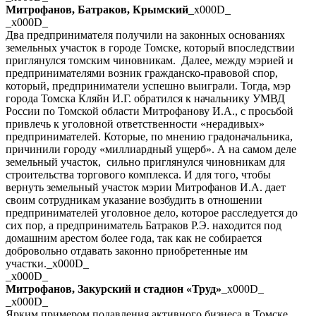
Митрофанов, Батраков, Крымский
_x000D_
_x000D_
Два предпринимателя получили на законных основаниях
земельных участок в городе Томске, который впоследствии
приглянулся томским чиновникам. Далее, между мэрией и
предпринимателями возник гражданско-правовой спор,
который, предприниматели успешно выиграли. Тогда, мэр
города Томска Кляйн И.Г. обратился к начальнику УМВД
России по Томской области Митрофанову И.А., с просьбой
привлечь к уголовной ответственности «нерадивых»
предпринимателей. Которые, по мнению градоначальника,
причинили городу «миллиардный ущерб». А на самом деле
земельный участок, сильно приглянулся чиновникам для
строительства торгового комплекса. И для того, чтобы
вернуть земельный участок мэрии Митрофанов И.А. дает
своим сотрудникам указание возбудить в отношении
предпринимателей уголовное дело, которое расследуется до
сих пор, а предприниматель Батраков Р.Э. находится под
домашним арестом более года, так как не собирается
добровольно отдавать законно приобретенные им
участки._x000D_
_x000D_
Митрофанов, Закурский и стадион «Труд»
_x000D_
_x000D_
Ярким примером подавления активного бизнеса в Томске