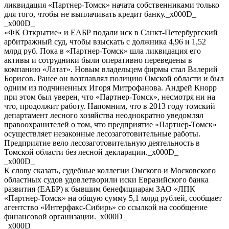
ликвидация «Партнер-Томск» начата собственниками только
для того, чтобы не выплачивать кредит банку._x000D_
_x000D_
«ФК Открытие» и ЕАБР подали иск в Санкт-Петербургский
арбитражный суд, чтобы взыскать с должника 4,96 и 1,52
млрд руб. Пока в «Партнер-Томск» шла ликвидация его
активы и сотрудники были оперативно переведены в
компанию «Латат». Новым владельцем фирмы стал Валерий
Борисов. Ранее он возглавлял полицию Омской области и был
одним из подчиненных Игоря Митрофанова. Андрей Кнорр
при этом был уверен, что «Партнер-Томск», несмотря ни на
что, продолжит работу. Напомним, что в 2013 году томский
департамент лесного хозяйства неоднократно уведомлял
правоохранителей о том, что предприятие «Партнер-Томск»
осуществляет незаконные лесозаготовительные работы.
Предприятие вело лесозаготовительную деятельность в
Томской области без лесной декларации._x000D_
_x000D_
К слову сказать, судебные коллегии Омского и Московского
областных судов удовлетворили иски Евразийского банка
развития (ЕАБР) к бывшим бенефициарам ЗАО «ЛПК
«Партнер-Томск» на общую сумму 5,1 млрд рублей, сообщает
агентство «Интерфакс-Сибирь» со ссылкой на сообщение
финансовой организации._x000D_
_x000D_