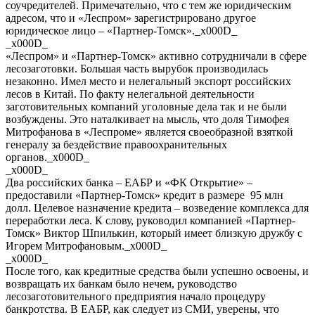
соучредителей. Примечательно, что с тем же юридическим
адресом, что и «Леспром» зарегистрировано другое
юридическое лицо – «Партнер-Томск»._x000D_
_x000D_
«Леспром» и «Партнер-Томск» активно сотрудничали в сфере
лесозаготовки. Большая часть вырубок производилась
незаконно. Имел место и нелегальный экспорт российских
лесов в Китай. По факту нелегальной деятельности
заготовительных компаний уголовные дела так и не были
возбуждены. Это наталкивает на мысль, что доля Тимофея
Митрофанова в «Леспроме» является своеобразной взяткой
генералу за бездействие правоохранительных
органов._x000D_
_x000D_
Два российских банка – ЕАБР и «ФК Открытие» –
предоставили «Партнер-Томск» кредит в размере 95 млн
долл. Целевое назначение кредита – возведение комплекса для
переработки леса. К слову, руководил компанией «Партнер-
Томск» Виктор Шпилькин, который имеет близкую дружбу с
Игорем Митрофановым._x000D_
_x000D_
После того, как кредитные средства были успешно освоены, и
возвращать их банкам было нечем, руководство
лесозаготовительного предприятия начало процедуру
банкротства. В ЕАБР, как следует из СМИ, уверены, что