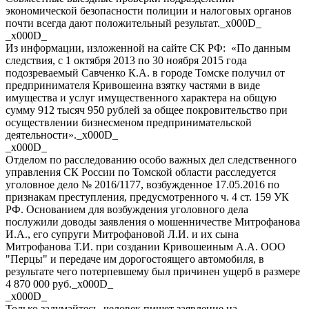
экономической безопасности полиции и налоговых органов
почти всегда дают положительный результат._x000D_
_x000D_
Из информации, изложенной на сайте СК РФ: «По данным
следствия, с 1 октября 2013 по 30 ноября 2015 года
подозреваемый Савченко К.А. в городе Томске получил от
предпринимателя Кривошеина взятку частями в виде
имущества и услуг имущественного характера на общую
сумму 912 тысяч 950 рублей за общее покровительство при
осуществлении бизнесменом предпринимательской
деятельности»._x000D_
_x000D_
Отделом по расследованию особо важных дел следственного
управления СК России по Томской области расследуется
уголовное дело № 2016/1177, возбужденное 17.05.2016 по
признакам преступления, предусмотренного ч. 4 ст. 159 УК
РФ. Основанием для возбуждения уголовного дела
послужили доводы заявления о мошенничестве Митрофанова
И.А., его супруги Митрофановой Л.И. и их сына
Митрофанова Т.И. при создании Кривошеиным А.А. ООО
"Перцы" и передаче им дорогостоящего автомобиля, в
результате чего потерпевшему был причинен ущерб в размере
4 870 000 руб._x000D_
_x000D_
Только задумайтесь, человек пишет заявление на