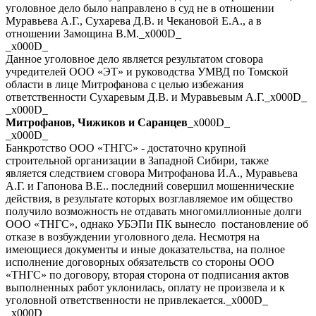
уголовное дело было направлено в суд не в отношении
Муравьева А.Г., Сухарева Д.В. и Чекановой Е.А., а в
отношении Замощина В.М._x000D_
_x000D_
Данное уголовное дело является результатом сговора
учредителей ООО «ЭТ» и руководства УМВД по Томской
области в лице Митрофанова с целью избежания
ответственности Сухаревым Д.В. и Муравьевым А.Г._x000D_
_x000D_
Митрофанов, Чижиков и Саранцев
_x000D_
_x000D_
Банкротство ООО «ТНГС» - достаточно крупной
строительной организации в Западной Сибири, также
является следствием сговора Митрофанова И.А., Муравьева
А.Г. и Гапонова В.Е.. последний совершил мошеннические
действия, в результате которых возглавляемое им общество
получило возможность не отдавать многомиллионные долги
ООО «ТНГС», однако УБЭПи ПК вынесло постановление об
отказе в возбуждении уголовного дела. Несмотря на
имеющиеся документы и иные доказательства, на полное
исполнение договорных обязательств со стороны ООО
«ТНГС» по договору, вторая сторона от подписания актов
выполненных работ уклонилась, оплату не произвела и к
уголовной ответственности не привлекается._x000D_
_x000D_