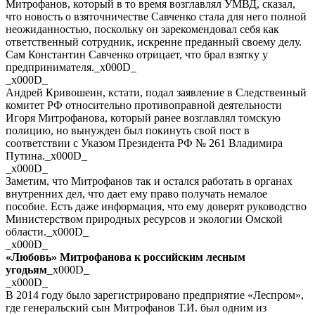
Митрофанов, который в то время возглавлял УМВД, сказал,
что новость о взяточничестве Савченко стала для него полной
неожиданностью, поскольку он зарекомендовал себя как
ответственный сотрудник, искренне преданный своему делу.
Сам Константин Савченко отрицает, что брал взятку у
предпринимателя._x000D_
_x000D_
Андрей Кривошеин, кстати, подал заявление в Следственный
комитет РФ относительно противоправной деятельности
Игоря Митрофанова, который ранее возглавлял томскую
полицию, но вынужден был покинуть свой пост в
соответствии с Указом Президента РФ № 261 Владимира
Путина._x000D_
_x000D_
Заметим, что Митрофанов так и остался работать в органах
внутренних дел, что дает ему право получать немалое
пособие. Есть даже информация, что ему доверят руководство
Министерством природных ресурсов и экологии Омской
области._x000D_
_x000D_
«Любовь» Митрофанова к российским лесным
угодьям
_x000D_
_x000D_
В 2014 году было зарегистрировано предприятие «Леспром»,
где генеральский сын Митрофанов Т.И. был одним из