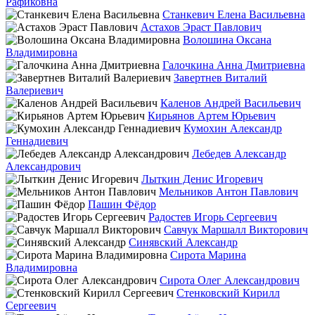
Рафиковна
Станкевич Елена Васильевна
Астахов Эраст Павлович
Волошина Оксана
Владимировна
Галочкина Анна Дмитриевна
Завертнев Виталий
Валериевич
Каленов Андрей Васильевич
Кирьянов Артем Юрьевич
Кумохин Александр
Геннадиевич
Лебедев Александр
Александрович
Лыткин Денис Игоревич
Мельников Антон Павлович
Пашин Фёдор
Радостев Игорь Сергеевич
Савчук Маршалл Викторович
Синявский Александр
Сирота Марина
Владимировна
Сирота Олег Александрович
Стенковский Кирилл
Сергеевич