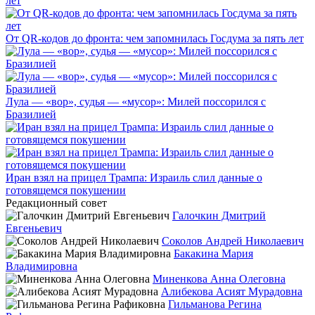
От QR-кодов до фронта: чем запомнилась Госдума за пять лет
Лула — «вор», судья — «мусор»: Милей поссорился с
Бразилией
Иран взял на прицел Трампа: Израиль слил данные о
готовящемся покушении
Редакционный совет
Галочкин Дмитрий
Евгеньевич
Соколов Андрей Николаевич
Бакакина Мария
Владимировна
Миненкова Анна Олеговна
Алибекова Асият Мурадовна
Гильманова Регина