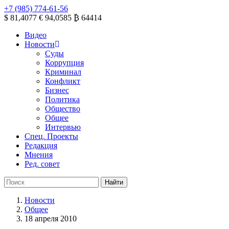
+7 (985) 774-61-56
$ 81,4077
€ 94,0585
₿ 64414
Видео
Новости
Суды
Коррупция
Криминал
Конфликт
Бизнес
Политика
Общество
Общее
Интервью
Спец. Проекты
Редакция
Мнения
Ред. совет
Новости
Общее
18 апреля 2010