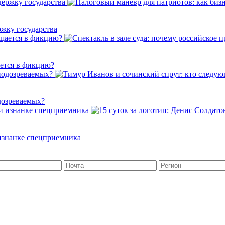
ржку государства
ается в фикцию?
дозреваемых?
 изнанке спецприемника