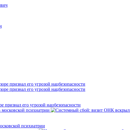
евич
ч
е признал его угрозой нацбезопасности
осковской психиатрии