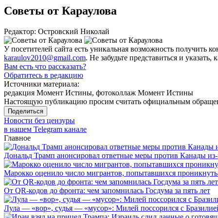
Советы от Караулова
Редактор: Островский Николай
У посетителей сайта есть уникальная возможность получить 
karaulov2010@gmail.com
. Не забудьте представиться и указать, 
Вам есть что рассказать?
Обратитесь в редакцию
Источники материала:
редакция Момент Истины, фотоколлаж Момент Истины
Настоящую публикацию просим считать официальным обращени
Поделиться
Новости без цензуры
в нашем Telegram канале
Главное
Дональд Трамп анонсировал ответные меры против Канады из-
Марокко оценило число мигрантов, попытавшихся проникнуть в
От QR-кодов до фронта: чем запомнилась Госдума за пять лет
Лула — «вор», судья — «мусор»: Милей поссорился с Бразилие