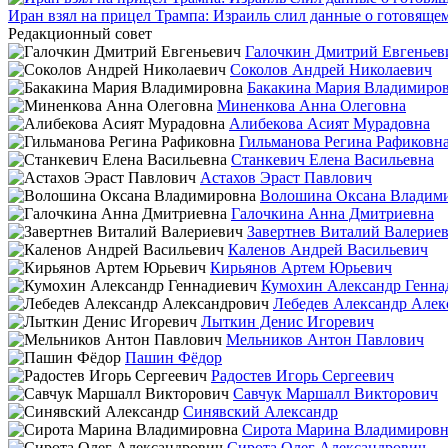
Иран взял на прицел Трампа: Израиль слил данные о готовящ
Редакционный совет
Галочкин Дмитрий Евгеньев
Соколов Андрей Николаевич
Бакакина Мария Владимиро
Миненкова Анна Олеговна
Алибекова Асият Мурадовна
Гильманова Регина Рафиковн
Станкевич Елена Васильевна
Астахов Эраст Павлович
Волошина Оксана Владим
Галочкина Анна Дмитриевна
Завертнев Виталий Валерие
Каленов Андрей Васильевич
Кирьянов Артем Юрьевич
Кумохин Александр Генна
Лебедев Александр Алек
Лыткин Денис Игоревич
Мельников Антон Павлович
Пашин Фёдор
Радостев Игорь Сергеевич
Савчук Маршалл Викторович
Синявский Александр
Сирота Марина Владимировн
Сирота Олег Александрович