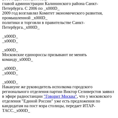
главой администрации Калининского района Санкт-
Петербурга. С 2006 по _x000D_
2009 год возглавлял Комитет экономического развития,
промышленной _x000D_
политики и торговли в правительстве Санкт-
Петербурга._x000D_
_x000D_
_x000D_
_x000D_
Московские единороссы призывают не менять
команду_x000D_
_x000D_
_x000D_
_x000D_
Накануне же руководитель исполкома городского
регионального отделения партии Виктор Селиверстов заявил
в эфире радиостанции
"Говорит Москва"
, что у московского
отделения "Единой России" уже есть предложения по
кандидатам на пост мэра столицы, передает ИТАР-
ТАСС._x000D_