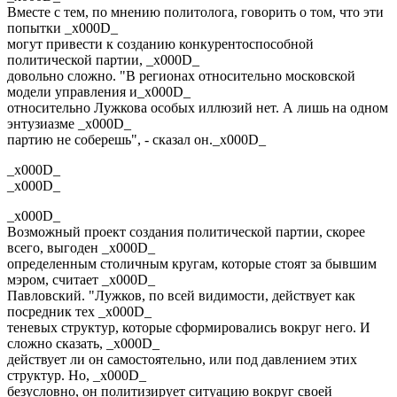
Вместе с тем, по мнению политолога, говорить о том, что эти
попытки _x000D_
могут привести к созданию конкурентоспособной
политической партии, _x000D_
довольно сложно. "В регионах относительно московской
модели управления и_x000D_
относительно Лужкова особых иллюзий нет. А лишь на одном
энтузиазме _x000D_
партию не соберешь", - сказал он._x000D_
_x000D_
_x000D_
_x000D_
Возможный проект создания политической партии, скорее
всего, выгоден _x000D_
определенным столичным кругам, которые стоят за бывшим
мэром, считает _x000D_
Павловский. "Лужков, по всей видимости, действует как
посредник тех _x000D_
теневых структур, которые сформировались вокруг него. И
сложно сказать, _x000D_
действует ли он самостоятельно, или под давлением этих
структур. Но, _x000D_
безусловно, он политизирует ситуацию вокруг своей