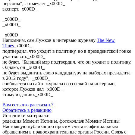
персоны", - отмечает _x000D_
эксперт._x000D_
_x000D_
_x000D_
_x000D_
Напомним, сам Лужков в интервью журналу
The New
Times
_x000D_
подтвердил, что уходит в политику, но в президентской гонке
участвовать_x000D_
не будет. "Бывший мэр подтвердил, что он уходит в политику.
Однако, он _x000D_
не будет выдвигать свою кандидатуру на выборах президента
в 2012 году", -_x000D_
сообщается на сайте журнала со ссылкой на интервью,
которое Лужков дал _x000D_
этому изданию._x000D_
Вам есть что рассказать?
Обратитесь в редакцию
Источники материала:
редакция Момент Истины, фотоколлаж Момент Истины
Настоящую публикацию просим считать официальным
обращением в правоохранительные органы России. Связь с