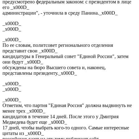
предусмотрено федеральным законом: с президентом в лице
его _x000D_
администрации", - уточнила в среду Панина._x000D_
_x000D_
_x000D_
_x000D_
По ее словам, политсовет регионального отделения
представит свои _x000D_
кандидатуры в Генеральный совет "Единой России", затем
они будут _x000D_
обсуждены на бюро Высшего совета и, наконец,
представлены президенту._x000D_
_x000D_
_x000D_
_x000D_
Отметим, что партия "Единая Россия" должна выдвинуть не
менее трех _x000D_
кандидатов в течение 14 дней. После этого у Дмитрия
Медведева будет еще _x000D_
17 дней, чтобы выбрать кого-то одного. Самые интересные
цитаты из _x000D_
российских газет на эту тему публикует сайт