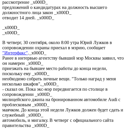
рассмотрение _x000D_
предложений о кандидатурах на должность высшего
должностного лица закон _x000D_
отводит 14 дней. _x000D_
_x000D_
_x000D_
В четверг, 30 сентября, около 8:00 утра Юрий Лужков в
сопровождении охраны приехал в мэрию, сообщает
"Интерфакс"
._x000D_
Ранее в интервью агентству бывший мэр Москвы заявил, что
он намерен _x000D_
приезжать на бывшее место работы до конца недели,
поскольку ему _x000D_
необходимо собрать личные вещи. "Только наград у меня
несколько шкафов",_x000D_
- сказал он. Пока экс-мэр передвигается по столице в
сопровождении _x000D_
милицейского джипа на бронированном автомобиле Audi с
проблесковым _x000D_
маячком. До конца этой недели Лужков должен будет сдать и
служебный _x000D_
автомобиль, и мигалку. В четверг с официального сайта
правительства _x000D_