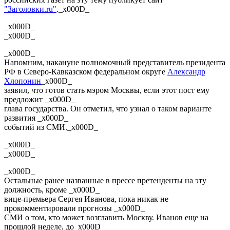
"Заголовки.ru"
._x000D_
_x000D_
_x000D_
_x000D_
Напомним, накануне полномочный представитель президента
РФ в Северо-Кавказском федеральном округе
Александр
Хлопонин
_x000D_
заявил, что готов стать мэром Москвы, если этот пост ему
предложит _x000D_
глава государства. Он отметил, что узнал о таком варианте
развития _x000D_
событий из СМИ._x000D_
_x000D_
_x000D_
_x000D_
Остальные ранее названные в прессе претенденты на эту
должность, кроме _x000D_
вице-премьера Сергея Иванова, пока никак не
прокомментировали прогнозы _x000D_
СМИ о том, кто может возглавить Москву. Иванов еще на
прошлой неделе, до_x000D_