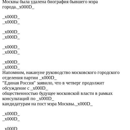
Москвы была удалена биография бывшего мэра
города._x000D_
_x000D_
_x000D_
_x000D_
_x000D_
_x000D_
_x000D_
_x000D_
_x000D_
Напомним, накануне руководство московского городского
отделения партии _x000D_
"Единая Россия" заявило, что в четверг продолжит
обсуждение с _x000D_
общественностью будущее московской власти в рамках
консультаций по _x000D_
кандидатурам на пост мэра Москвы._x000D_
_x000D_
_x000D_
_x000D_