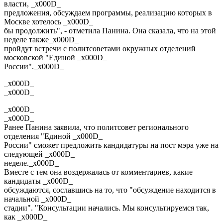
власти, _x000D_
предложения, обсуждаем программы, реализацию которых в
Москве хотелось _x000D_
бы продолжить", - отметила Панина. Она сказала, что на этой
неделе также_x000D_
пройдут встречи с политсоветами окружных отделений
московской "Единой _x000D_
России"._x000D_
_x000D_
_x000D_
_x000D_
_x000D_
Ранее Панина заявила, что политсовет регионального
отделения "Единой _x000D_
России" сможет предложить кандидатуры на пост мэра уже на
следующей _x000D_
неделе._x000D_
Вместе с тем она воздержалась от комментариев, какие
кандидаты _x000D_
обсуждаются, сославшись на то, что "обсуждение находится в
начальной _x000D_
стадии". "Консультации начались. Мы консультируемся так,
как _x000D_