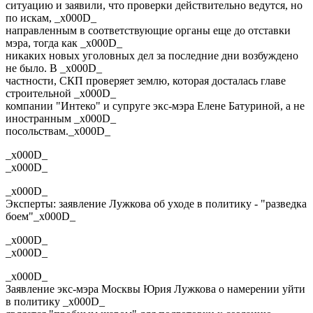
ситуацию и заявили, что проверки действительно ведутся, но
по искам, _x000D_
направленным в соответствующие органы еще до отставки
мэра, тогда как _x000D_
никаких новых уголовных дел за последние дни возбуждено
не было. В _x000D_
частности, СКП проверяет землю, которая досталась главе
строительной _x000D_
компании "Интеко" и супруге экс-мэра Елене Батуриной, а не
иностранным _x000D_
посольствам._x000D_
_x000D_
_x000D_
_x000D_
Эксперты: заявление Лужкова об уходе в политику - "разведка
боем"_x000D_
_x000D_
_x000D_
_x000D_
Заявление экс-мэра Москвы Юрия Лужкова о намерении уйти
в политику _x000D_