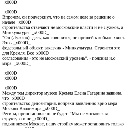
_x000D_
_x000D_
Впрочем, он подчеркнул, что на самом деле за решение о
начале _x000D_
строительства отвечают не московские власти и не Лужков, а
Минкультуры. _x000D_
"Он (Лужков) здесь, как говорится, не пришей к кобыле хвост.
Это - _x000D_
федеральный объект, заказчик - Минкультуры. Строится это
для Кремля. Все_x000D_
согласования - это не московский уровень", - пояснил и.о.
мэра. _x000D_
_x000D_
_x000D_
_x000D_
Между тем директор музеев Кремля Елена Гагарина заявила,
что _x000D_
строительство депозитария, вопреки заявлению врио мэра
Москвы Владимира _x000D_
Ресина, приостановлено не будет: "Мы не московская
структура и не _x000D_
подчиняемся Москве, нашу стройку может остановить только