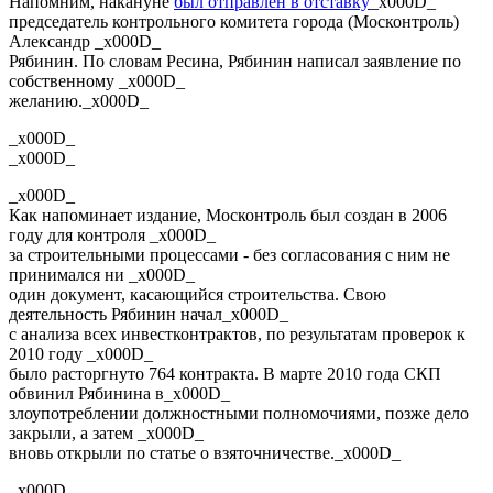
Напомним, накануне
был отправлен в отставку
_x000D_
председатель контрольного комитета города (Москонтроль)
Александр _x000D_
Рябинин. По словам Ресина, Рябинин написал заявление по
собственному _x000D_
желанию._x000D_
_x000D_
_x000D_
_x000D_
Как напоминает издание, Москонтроль был создан в 2006
году для контроля _x000D_
за строительными процессами - без согласования с ним не
принимался ни _x000D_
один документ, касающийся строительства. Свою
деятельность Рябинин начал_x000D_
с анализа всех инвестконтрактов, по результатам проверок к
2010 году _x000D_
было расторгнуто 764 контракта. В марте 2010 года СКП
обвинил Рябинина в_x000D_
злоупотреблении должностными полномочиями, позже дело
закрыли, а затем _x000D_
вновь открыли по статье о взяточничестве._x000D_
_x000D_