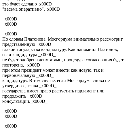
это будет сделано_x000D_
"весьма оперативно"._x000D_
_x000D_
_x000D_
_x000D_
По словам Платонова, Мосгордума внимательно рассмотрит
представленную _x000D_
главой государства кандидатуру. Как напомнил Платонов,
если кандидатура _x000D_
не будет одобрена депутатами, процедура согласования будет
повторена, _x000D_
при этом президент может внести как новую, так и
первоначальную _x000D_
кандидатуру. В том случае, если Мосгордума снова не
утвердит ее, глава _x000D_
государства имеет право распустить парламент или
продолжить _x000D_
консультации._x000D_
_x000D_
_x000D_
_x000D_