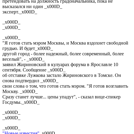
претендовать на должность градоначальника, пока не
высказался ни один _x000D_
эксперт._x000D_
_x000D_
_x000D_
_x000D_
"Я готов стать мэром Москвы, и Москва вздохнет свободной
грудью. И будет_x000D_
другой город - более надежный, более современный, более
веселый", - _x000D_
заявил Жириновский в кулуарах форума в Ярославле 10
сентября. Сообщение _x000D_
об отставке Лужкова застало Жириновского в Томске. Он
снова подтвердил _x000D_
свои слова о том, что готов стать мэром. "Я готов возглавить
Москву. _x000D_
Сразу станет лучше... цены упадут", - сказал вице-спикер
Госдумы._x000D_
_x000D_
_x000D_
_x000D_
"Новые известия"
_x000D_