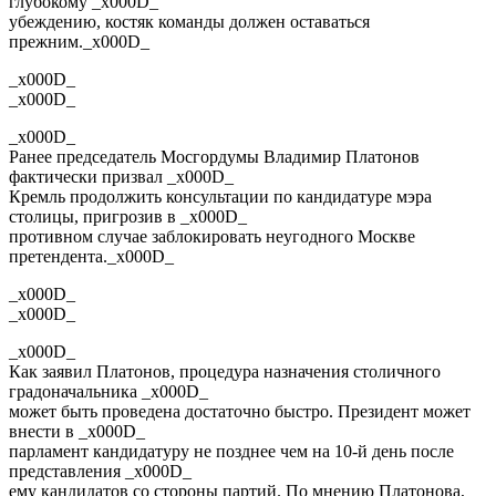
глубокому _x000D_
убеждению, костяк команды должен оставаться
прежним._x000D_
_x000D_
_x000D_
_x000D_
Ранее председатель Мосгордумы Владимир Платонов
фактически призвал _x000D_
Кремль продолжить консультации по кандидатуре мэра
столицы, пригрозив в _x000D_
противном случае заблокировать неугодного Москве
претендента._x000D_
_x000D_
_x000D_
_x000D_
Как заявил Платонов, процедура назначения столичного
градоначальника _x000D_
может быть проведена достаточно быстро. Президент может
внести в _x000D_
парламент кандидатуру не позднее чем на 10-й день после
представления _x000D_
ему кандидатов со стороны партий. По мнению Платонова,