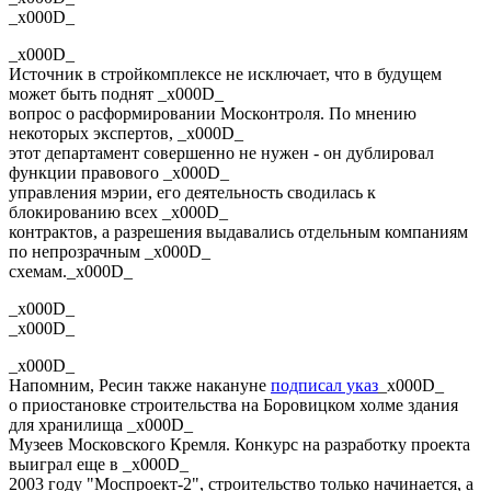
_x000D_
_x000D_
Источник в стройкомплексе не исключает, что в будущем
может быть поднят _x000D_
вопрос о расформировании Москонтроля. По мнению
некоторых экспертов, _x000D_
этот департамент совершенно не нужен - он дублировал
функции правового _x000D_
управления мэрии, его деятельность сводилась к
блокированию всех _x000D_
контрактов, а разрешения выдавались отдельным компаниям
по непрозрачным _x000D_
схемам._x000D_
_x000D_
_x000D_
_x000D_
Напомним, Ресин также накануне
подписал указ
_x000D_
о приостановке строительства на Боровицком холме здания
для хранилища _x000D_
Музеев Московского Кремля. Конкурс на разработку проекта
выиграл еще в _x000D_
2003 году "Моспроект-2", строительство только начинается, а