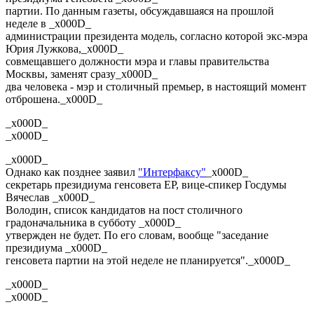
партии. По данным газеты, обсуждавшаяся на прошлой
неделе в _x000D_
администрации президента модель, согласно которой экс-мэра
Юрия Лужкова,_x000D_
совмещавшего должности мэра и главы правительства
Москвы, заменят сразу_x000D_
два человека - мэр и столичный премьер, в настоящий момент
отброшена._x000D_
_x000D_
_x000D_
_x000D_
Однако как позднее заявил
"Интерфаксу"
_x000D_
секретарь президиума генсовета ЕР, вице-спикер Госдумы
Вячеслав _x000D_
Володин, список кандидатов на пост столичного
градоначальника в субботу _x000D_
утвержден не будет. По его словам, вообще "заседание
президиума _x000D_
генсовета партии на этой неделе не планируется"._x000D_
_x000D_
_x000D_