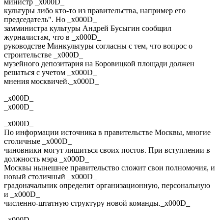
министр _x000D_
культуры либо кто-то из правительства, например его
председатель". Но _x000D_
замминистра культуры Андрей Бусыгин сообщил
журналистам, что в _x000D_
руководстве Минкультуры согласны с тем, что вопрос о
строительстве _x000D_
музейного депозитария на Боровицкой площади должен
решаться с учетом _x000D_
мнения москвичей._x000D_
_x000D_
_x000D_
_x000D_
По информации источника в правительстве Москвы, многие
столичные _x000D_
чиновники могут лишиться своих постов. При вступлении в
должность мэра _x000D_
Москвы нынешнее правительство сложит свои полномочия, и
новый столичный _x000D_
градоначальник определит организационную, персональную
и _x000D_
численно-штатную структуру новой команды._x000D_
_x000D_