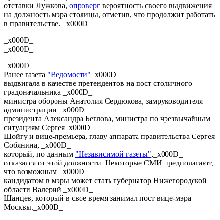
отставки Лужкова,
опроверг
вероятность своего выдвижения
на должность мэра столицы, отметив, что продолжит работать
в правительстве. _x000D_
_x000D_
_x000D_
_x000D_
Ранее газета
"Ведомости"
_x000D_
выдвигала в качестве претендентов на пост столичного
градоначальника _x000D_
министра обороны Анатолия Сердюкова, замруководителя
администрации _x000D_
президента Александра Беглова, министра по чрезвычайным
ситуациям Сергея_x000D_
Шойгу и вице-премьера, главу аппарата правительства Сергея
Собянина, _x000D_
который, по данным
"Независимой газеты"
,_x000D_
отказался от этой должности. Некоторые СМИ предполагают,
что возможным _x000D_
кандидатом в мэры может стать губернатор Нижегородской
области Валерий _x000D_
Шанцев, который в свое время занимал пост вице-мэра
Москвы._x000D_