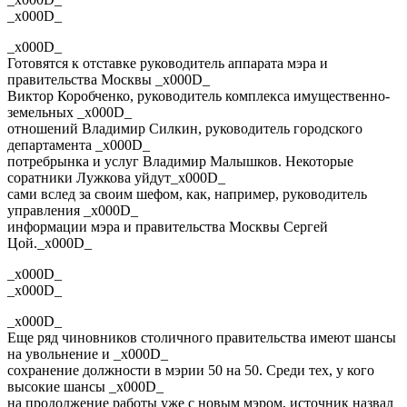
_x000D_
_x000D_
Готовятся к отставке руководитель аппарата мэра и
правительства Москвы _x000D_
Виктор Коробченко, руководитель комплекса имущественно-
земельных _x000D_
отношений Владимир Силкин, руководитель городского
департамента _x000D_
потребрынка и услуг Владимир Малышков. Некоторые
соратники Лужкова уйдут_x000D_
сами вслед за своим шефом, как, например, руководитель
управления _x000D_
информации мэра и правительства Москвы Сергей
Цой._x000D_
_x000D_
_x000D_
_x000D_
Еще ряд чиновников столичного правительства имеют шансы
на увольнение и _x000D_
сохранение должности в мэрии 50 на 50. Среди тех, у кого
высокие шансы _x000D_
на продолжение работы уже с новым мэром, источник назвал