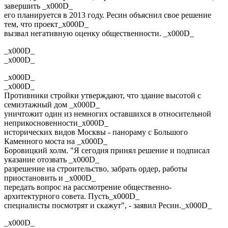
завершить _x000D_
его планируется в 2013 году. Ресин объяснил свое решение
тем, что проект_x000D_
вызвал негативную оценку общественности. _x000D_
_x000D_
_x000D_
_x000D_
_x000D_
Противники стройки утверждают, что здание высотой с
семиэтажный дом _x000D_
уничтожит один из немногих оставшихся в относительной
неприкосновенности_x000D_
исторических видов Москвы - панораму с Большого
Каменного моста на _x000D_
Боровицкий холм. "Я сегодня принял решение и подписал
указание отозвать _x000D_
разрешение на строительство, забрать ордер, работы
приостановить и _x000D_
передать вопрос на рассмотрение общественно-
архитектурного совета. Пусть_x000D_
специалисты посмотрят и скажут", - заявил Ресин._x000D_
_x000D_