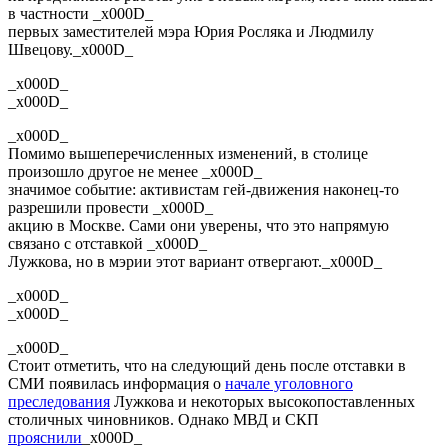
в частности _x000D_
первых заместителей мэра Юрия Росляка и Людмилу
Швецову._x000D_
_x000D_
_x000D_
_x000D_
Помимо вышеперечисленных изменений, в столице
произошло другое не менее _x000D_
значимое событие: активистам гей-движения наконец-то
разрешили провести _x000D_
акцию в Москве. Сами они уверены, что это напрямую
связано с отставкой _x000D_
Лужкова, но в мэрии этот вариант отвергают._x000D_
_x000D_
_x000D_
_x000D_
Стоит отметить, что на следующий день после отставки в
СМИ появилась информация о
начале уголовного
преследования
Лужкова и некоторых высокопоставленных
столичных чиновников. Однако МВД и СКП
прояснили
_x000D_