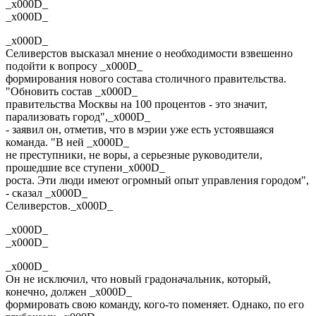
_x000D_
_x000D_
_x000D_
Селиверстов высказал мнение о необходимости взвешенно
подойти к вопросу _x000D_
формирования нового состава столичного правительства.
"Обновить состав _x000D_
правительства Москвы на 100 процентов - это значит,
парализовать город",_x000D_
- заявил он, отметив, что в мэрии уже есть устоявшаяся
команда. "В ней _x000D_
не преступники, не воры, а серьезные руководители,
прошедшие все ступени_x000D_
роста. Эти люди имеют огромный опыт управления городом",
- сказал _x000D_
Селиверстов._x000D_
_x000D_
_x000D_
_x000D_
Он не исключил, что новый градоначальник, который,
конечно, должен _x000D_
формировать свою команду, кого-то поменяет. Однако, по его