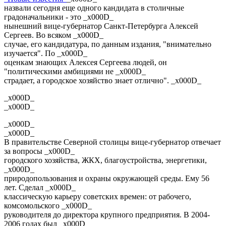
назвали сегодня еще одного кандидата в столичные
градоначальники - это _x000D_
нынешний вице-губернатор Санкт-Петербурга Алексей
Сергеев. Во всяком _x000D_
случае, его кандидатура, по данным издания, "внимательно
изучается". По _x000D_
оценкам знающих Алексея Сергеева людей, он
"политическими амбициями не _x000D_
страдает, а городское хозяйство знает отлично". _x000D_
_x000D_
_x000D_
_x000D_
_x000D_
В правительстве Северной столицы вице-губернатор отвечает
за вопросы _x000D_
городского хозяйства, ЖКХ, благоустройства, энергетики,
_x000D_
природопользования и охраны окружающей среды. Ему 56
лет. Сделал _x000D_
классическую карьеру советских времен: от рабочего,
комсомольского _x000D_
руководителя до директора крупного предприятия. В 2004-
2006 годах был _x000D_