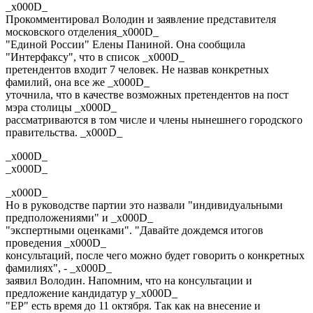
_x000D_
Прокомментировал Володин и заявление представителя
московского отделения_x000D_
"Единой России" Елены Паниной. Она сообщила
"Интерфаксу", что в список _x000D_
претендентов входит 7 человек. Не назвав конкретных
фамилий, она все же _x000D_
уточнила, что в качестве возможных претендентов на пост
мэра столицы _x000D_
рассматриваются в том числе и члены нынешнего городского
правительства. _x000D_
_x000D_
_x000D_
_x000D_
Но в руководстве партии это назвали "индивидуальными
предположениями" и _x000D_
"экспертными оценками". "Давайте дождемся итогов
проведения _x000D_
консультаций, после чего можно будет говорить о конкретных
фамилиях", - _x000D_
заявил Володин. Напомним, что на консультации и
предложение кандидатур у_x000D_
"ЕР" есть время до 11 октября. Так как на внесение и