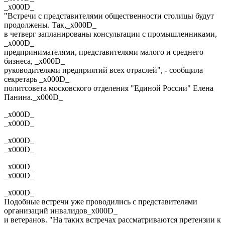
_x000D_
"Встречи с представителями общественности столицы будут
продолжены. Так,_x000D_
в четверг запланированы консультации с промышленниками,
_x000D_
предпринимателями, представителями малого и среднего
бизнеса, _x000D_
руководителями предприятий всех отраслей", - сообщила
секретарь _x000D_
политсовета московского отделения "Единой России" Елена
Панина._x000D_
_x000D_
_x000D_
_x000D_
_x000D_
_x000D_
_x000D_
_x000D_
Подобные встречи уже проводились с представителями
организаций инвалидов_x000D_
и ветеранов. "На таких встречах рассматриваются претензии к