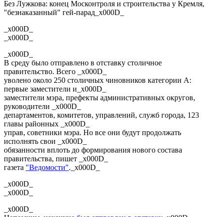
Без Лужкова: конец Москонтроля и строительства у Кремля,
"безнаказанный" гей-парад_x000D_
_x000D_
_x000D_
_x000D_
В среду было отправлено в отставку столичное
правительство. Всего _x000D_
уволено около 250 столичных чиновников категории А:
первые заместители и_x000D_
заместители мэра, префекты административных округов,
руководители _x000D_
департаментов, комитетов, управлений, служб города, 123
главы районных _x000D_
управ, советники мэра. Но все они будут продолжать
исполнять свои _x000D_
обязанности вплоть до формирования нового состава
правительства, пишет _x000D_
газета
"Ведомости"
._x000D_
_x000D_
_x000D_
_x000D_