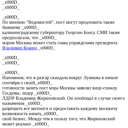
_x000D_
_x000D_
_x000D_
По мнению "Ведомостей", пост могут предложить также
бывшему _x000D_
калининградскому губернатору Георгию Боосу. СМИ также
предполагали, что _x000D_
мэром Москвы может стать глава управделами президента
Владимир Кожин
._x000D_
_x000D_
_x000D_
_x000D_
Напомним, что в разгар скандала вокруг Лужкова в начале
сентября о своей_x000D_
готовности занять пост мэра Москвы заявлял вице-спикер
Госдумы, лидер _x000D_
ЛДПР Владимир Жириновский. Он пообещал в случае своего
назначения _x000D_
разрешить все митинги и предоставить каждому москвичу
возможность начать_x000D_
свой бизнес. Между тем в пользу того, что Жириновский
может реально _x000D_