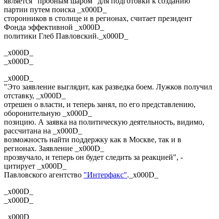
является "пробным шаром" для подготовки к созданию
партии путем поиска _x000D_
сторонников в столице и в регионах, считает президент
Фонда эффективной _x000D_
политики Глеб Павловский._x000D_
_x000D_
_x000D_
_x000D_
"Это заявление выглядит, как разведка боем. Лужков получил
отставку, _x000D_
отрешен о власти, и теперь занял, по его представлению,
оборонительную _x000D_
позицию. А заявка на политическую деятельность, видимо,
рассчитана на _x000D_
возможность найти поддержку как в Москве, так и в
регионах. Заявление _x000D_
прозвучало, и теперь он будет следить за реакцией", -
цитирует _x000D_
Павловского агентство
"Интерфакс"
._x000D_
_x000D_
_x000D_
_x000D_