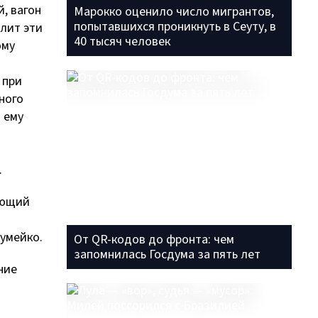
, вагон
Марокко оценило число мигрантов,
попытавшихся проникнуть в Сеуту, в
олит эти
40 тысяч человек
ому
 при
ного
 ему
.
ующий
умейко.
От QR-кодов до фронта: чем
запомнилась Госдума за пять лет
ние