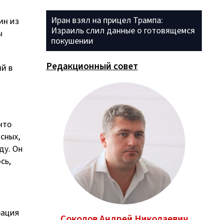
Иран взял на прицел Трампа:
ин из
Израиль слил данные о готовящемся
ы
покушении
Редакционный совет
ий в
что
сных,
ду. Он
сь,
рация
ньевич
Соколов Андрей Николаевич