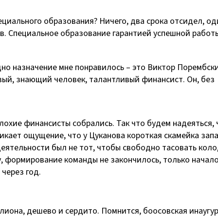
пециального образования? Ничего, два срока отсидел, од
. Специальное образование гарантией успешной работ
 одно назначение мне понравилось – это Виктор Порембск
вый, знающий человек, талантливый финансист. Он, без
лохие финансисты собрались. Так что будем надеяться, 
кает ощущение, что у Цуканова короткая скамейка запа
деятельности был не тот, чтобы свободно тасовать коло
, формирование команды не закончилось, только начало
 через год.
лиона, дешево и сердито. Помнится, боосовская инаугу
Галочкин Дмитрий Евге