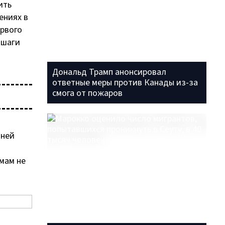
ить
ениях в
ервого
 шаги
Дональд Трамп анонсировал
ответные меры против Канады из-за
смога от пожаров
 ней
мам не