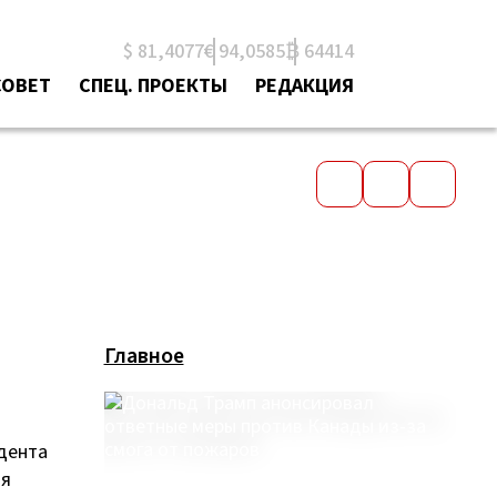
$ 81,4077
€ 94,0585
₿ 64414
СОВЕТ
СПЕЦ. ПРОЕКТЫ
РЕДАКЦИЯ
Главное
дента
ая