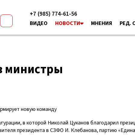
+7 (985) 774-61-56
ВИДЕО
НОВОСТИ
МНЕНИЯ
РЕД. 
 в министры
ормирует новую команду
угурации, в которой Николай Цуканов благодарил прези
вителя президента в СЗФО И. Клебанова, партию «Един