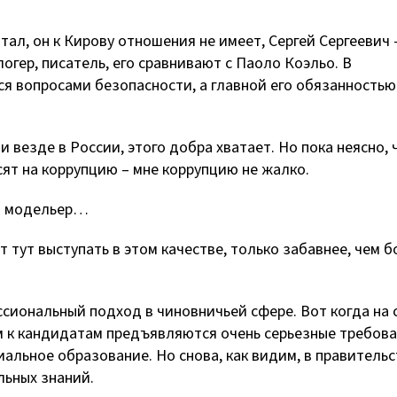
отал, он к Кирову отношения не имеет, Сергей Сергеевич 
огер, писатель, его сравнивают с Паоло Коэльо. В
я вопросами безопасности, а главной его обязанностью
к и везде в России, этого добра хватает. Но пока неясно, 
осят на коррупцию – мне коррупцию не жалко.
ий модельер…
ет тут выступать в этом качестве, только забавнее, чем 
ссиональный подход в чиновничьей сфере. Вот когда на 
ам к кандидатам предъявляются очень серьезные требова
иальное образование. Но снова, как видим, в правитель
льных знаний.