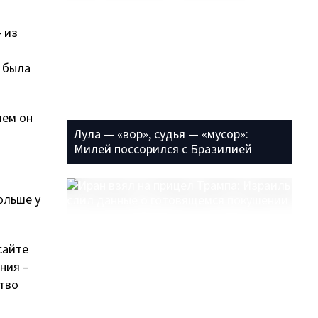
- из
 была
чем он
Лула — «вор», судья — «мусор»:
Милей поссорился с Бразилией
больше у
сайте
ния –
ство