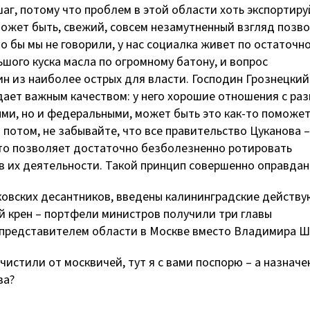
шаг, потому что проблем в этой области хоть экспортируй
может быть, свежий, совсем незамутненный взгляд позв
о бы мы не говорили, у нас социалка живет по остаточн
шого куска масла по огромному батону, и вопрос
 из наиболее острых для власти. Господин Грознецкий
дает важным качеством: у него хорошие отношения с раз
ми, но и федеральными, может быть это как-то поможет
И потом, не забывайте, что все правительство Цуканова –
, что позволяет достаточно безболезненно ротировать
в их деятельности. Такой принцип совершенно оправдан
овских десантников, введены калининградские действ
й крен – портфели министров получили три главы
 представителем области в Москве вместо Владимира Ш
ачистили от москвичей, тут я с вами поспорю – а назначе
ва?