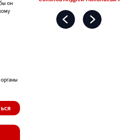
бы он
кому
 органы
ься