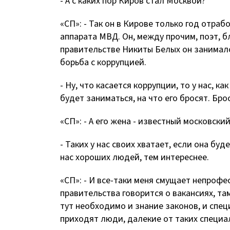
- А с каких пор Киров стал Москвой?
«СП»: - Так он в Кирове только год отраб
аппарата МВД. Он, между прочим, поэт, бл
правительстве Никиты Белых он занималс
борьба с коррупцией.
- Ну, что касается коррупции, то у нас, ка
будет заниматься, на что его бросят. Бр
«СП»: - А его жена - известный московск
- Таких у нас своих хватает, если она буд
нас хороших людей, тем интереснее.
«СП»: - И все-таки меня смущает непрофе
правительства говорится о вакансиях, т
тут необходимо и знание законов, и спец
приходят люди, далекие от таких специа