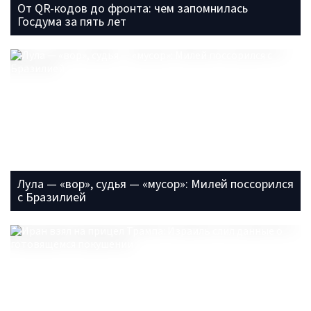
От QR-кодов до фронта: чем запомнилась
Госдума за пять лет
Лула — «вор», судья — «мусор»: Милей поссорился
с Бразилией