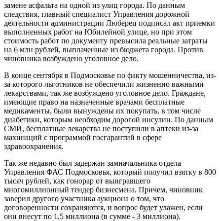
замене асфальта на одной из улиц города. По данным
следствия, главный специалист Управления дорожной
деятельности администрации Люберец подписал акт приемки
выполненных работ на Юбилейной улице, но при этом
стоимость работ по документу превысила реальные затраты
на 6 млн рублей, выплаченные из бюджета города. Против
чиновника возбуждено уголовное дело.
В конце сентября в Подмосковье по факту мошенничества, из-
за которого льготников не обеспечили жизненно важными
лекарствами, так же возбуждено уголовное дело. Граждане,
имеющие право на назначенные врачами бесплатные
медикаменты, были вынуждены их покупать, в том числе
диабетики, которым необходим дорогой инсулин. По данным
СМИ, бесплатные лекарства не поступили в аптеки из-за
махинаций с программой госгарантий в сфере
здравоохранения.
Так же недавно был задержан замначальника отдела
Управления ФАС Подмосковья, который получил взятку в 800
тысяч рублей, как гонорар от выигравшего
многомиллионный тендер бизнесмена. Причем, чиновник
заверил другого участника аукциона о том, что
договоренности сохраняются, и вопрос будет улажен, если
они внесут по 1,5 миллиона (в сумме - 3 миллиона).