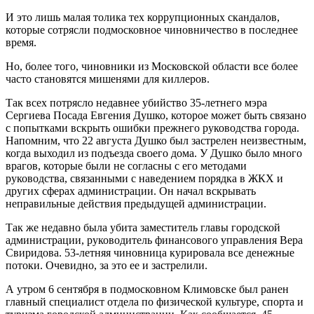
И это лишь малая толика тех коррупционных скандалов,
которые сотрясли подмосковное чиновничество в последнее
время.
Но, более того, чиновники из Московской области все более
часто становятся мишенями для киллеров.
Так всех потрясло недавнее убийство 35-летнего мэра
Сергиева Посада Евгения Душко, которое может быть связано
с попытками вскрыть ошибки прежнего руководства города.
Напомним, что 22 августа Душко был застрелен неизвестным,
когда выходил из подъезда своего дома. У Душко было много
врагов, которые были не согласны с его методами
руководства, связанными с наведением порядка в ЖКХ и
других сферах администрации. Он начал вскрывать
неправильные действия предыдущей администрации.
Так же недавно была убита заместитель главы городской
администрации, руководитель финансового управления Вера
Свиридова. 53-летняя чиновница курировала все денежные
потоки. Очевидно, за это ее и застрелили.
А утром 6 сентября в подмосковном Климовске был ранен
главный специалист отдела по физической культуре, спорта и