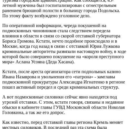
туризма городской администрации. Как сообщается, 45-
летний мужчина был госпитализирован с огнестрельным
ранением брюшной полости в больницу города Подольска.
По этому факту возбуждено уголовное дело.
По оперативной информации, череда покушений на
подмосковных чиновников стала следствием передела
влияния в области в связи со скорой отставкой губернатора
Бориса Громова. Кстати, нечто подобное происходило и в
Москве, когда год назад в связи с отставкой Юрия Лужкова
криминальные авторитеты развязали настоящую войну, в ходе
которой было совершено покушение на «короля преступного
мира» Аслана Усояна (Деда Хасана).
Кстати, после ареста организатора сети подпольных казино
Ивана Назаврова и увольнения его «патрона» - замглавы
подмосковной прокуратуры Александра Игнатенко в регионе
пошел активный передел и среди криминальных структур.
А вот подмосковные силовики сейчас явно находятся под
угрозой отставки. С этим, кстати говоря, связаны и недавние
обыски в кабинете главы ГУВД Московской области Николая
Головкина, а так же его допрос.
Как известно, перед отставкой главы региона Кремль меняет
местных силовиков. В последний раз эта схема была