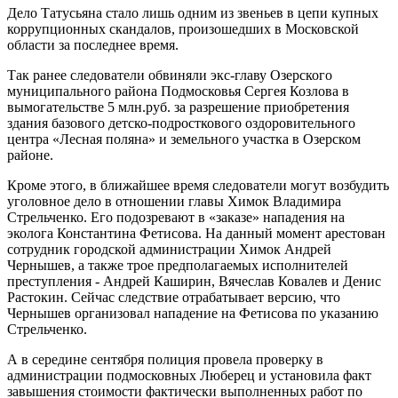
Дело Татусьяна стало лишь одним из звеньев в цепи купных
коррупционных скандалов, произошедших в Московской
области за последнее время.
Так ранее следователи обвиняли экс-главу Озерского
муниципального района Подмосковья Сергея Козлова в
вымогательстве 5 млн.руб. за разрешение приобретения
здания базового детско-подросткового оздоровительного
центра «Лесная поляна» и земельного участка в Озерском
районе.
Кроме этого, в ближайшее время следователи могут возбудить
уголовное дело в отношении главы Химок Владимира
Стрельченко. Его подозревают в «заказе» нападения на
эколога Константина Фетисова. На данный момент арестован
сотрудник городской администрации Химок Андрей
Чернышев, а также трое предполагаемых исполнителей
преступления - Андрей Каширин, Вячеслав Ковалев и Денис
Растокин. Сейчас следствие отрабатывает версию, что
Чернышев организовал нападение на Фетисова по указанию
Стрельченко.
А в середине сентября полиция провела проверку в
администрации подмосковных Люберец и установила факт
завышения стоимости фактически выполненных работ по