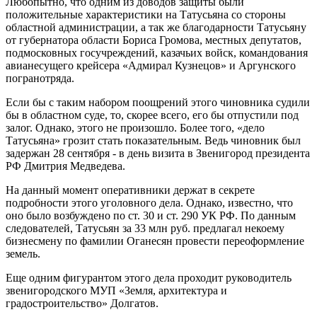
Любопытно, что одним из доводов защиты были
положительные характеристики на Татусьяна со стороны
областной администрации, а так же благодарности Татусьяну
от губернатора области Бориса Громова, местных депутатов,
подмосковных госучреждений, казачьих войск, командования
авианесущего крейсера «Адмирал Кузнецов» и Аргунского
погранотряда.
Если бы с таким набором поощрений этого чиновника судили
бы в областном суде, то, скорее всего, его бы отпустили под
залог. Однако, этого не произошло. Более того, «дело
Татусьяна» грозит стать показательным. Ведь чиновник был
задержан 28 сентября - в день визита в Звенигород президента
РФ Дмитрия Медведева.
На данный момент оперативники держат в секрете
подробности этого уголовного дела. Однако, известно, что
оно было возбуждено по ст. 30 и ст. 290 УК РФ. По данным
следователей, Татусьян за 33 млн руб. предлагал некоему
бизнесмену по фамилии Оганесян провести переоформление
земель.
Еще одним фигурантом этого дела проходит руководитель
звенигородского МУП «Земля, архитектура и
градостроительство» Долгатов.