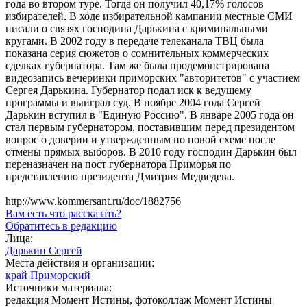
года во втором туре. Тогда он получил 40,17% голосов
избирателей. В ходе избирательной кампании местные СМИ
писали о связях господина Дарькина с криминальными
кругами. В 2002 году в передаче телеканала ТВЦ была
показана серия сюжетов о сомнительных коммерческих
сделках губернатора. Там же была продемонстрирована
видеозапись вечеринки приморских "авторитетов" с участием
Сергея Дарькина. Губернатор подал иск к ведущему
программы и выиграл суд. В ноябре 2004 года Сергей
Дарькин вступил в "Единую Россию". В январе 2005 года он
стал первым губернатором, поставившим перед президентом
вопрос о доверии и утвержденным по новой схеме после
отмены прямых выборов. В 2010 году господин Дарькин был
переназначен на пост губернатора Приморья по
представлению президента Дмитрия Медведева.
http://www.kommersant.ru/doc/1882756
Вам есть что рассказать?
Обратитесь в редакцию
Лица:
Дарькин Сергей
Места действия и организации:
край Приморский
Источники материала:
редакция Момент Истины, фотоколлаж Момент Истины