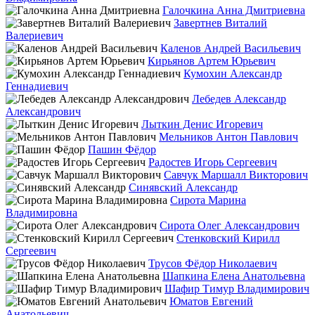
Галочкина Анна Дмитриевна
Завертнев Виталий
Валериевич
Каленов Андрей Васильевич
Кирьянов Артем Юрьевич
Кумохин Александр
Геннадиевич
Лебедев Александр
Александрович
Лыткин Денис Игоревич
Мельников Антон Павлович
Пашин Фёдор
Радостев Игорь Сергеевич
Савчук Маршалл Викторович
Синявский Александр
Сирота Марина
Владимировна
Сирота Олег Александрович
Стенковский Кирилл
Сергеевич
Трусов Фёдор Николаевич
Шапкина Елена Анатольевна
Шафир Тимур Владимирович
Юматов Евгений
Анатольевич