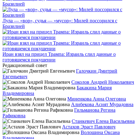
Лула — «вор», судья — «мусор»: Милей поссорился с
Бразилией
Иран взял на прицел Трампа: Израиль слил данные о
готовящемся покушении
Редакционный совет
Галочкин Дмитрий
Евгеньевич
Соколов Андрей Николаевич
Бакакина Мария
Владимировна
Миненкова Анна Олеговна
Алибекова Асият Мурадовна
Гильманова Регина
Рафиковна
Станкевич Елена Васильевна
Астахов Эраст Павлович
Волошина Оксана
Владимировна