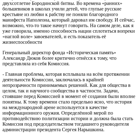
двухсотлетие Бородинской битвы. Во времена «ранних»
большевиков в школах учили детей, что глупые русские
крестьяне из любви к рабству не поняли благородного
манифеста Наполеона, который даровал им свободу. И сейчас,
возможно, что-то такое начнут говорить. На самом деле, как я
уже говорила, именно способность нации сплотиться вопреки
«наглой воле» завоевателей, и есть показатель её
жизнеспособности
Генеральный директор фонда «Историческая память»
Александр Дюков более критично отнёсся к тому, что
представляла из себя Комиссия.
- Главная проблема, которая всплывала на всём протяжении
деятельности Комиссии, заключалась в крайней
непрозрачности принимаемых решений. Как для общества в
целом, так и научного сообщества в частности. Задачи,
стоявшие перед Комиссией в момент её создания были вполне
понятны. К тому времени стало предельно ясно, что история
на международной арене используется в качестве
информационного оружия. Определённой мерой по
противодействию политизации истории и должна была стать
Комиссия под председательством тогдашнего руководителя
администрации президента Сергея Нарышкина.