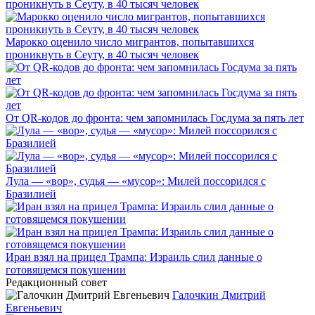
Марокко оценило число мигрантов, попытавшихся
проникнуть в Сеуту, в 40 тысяч человек
От QR-кодов до фронта: чем запомнилась Госдума за пять лет
Лула — «вор», судья — «мусор»: Милей поссорился с
Бразилией
Иран взял на прицел Трампа: Израиль слил данные о
готовящемся покушении
Редакционный совет
Галочкин Дмитрий
Евгеньевич