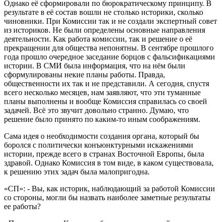
Однако её сформировали по бюрократическому принципу. В
результате в её состав вошли не столько историки, сколько
чиновники. При Комиссии так и не создали экспертный совет
из историков. Не были определены основные направления
деятельности. Как работа комиссии, так и решение о её
прекращении для общества непонятны. В сентябре прошлого
года прошло очередное заседание борцов с фальсификациями
истории. В СМИ была информация, что на нём были
сформулированы некие планы работы. Правда,
общественности их так и не представили. А сегодня, спустя
всего несколько месяцев, нам заявляют, что эти туманные
планы выполнены и вообще Комиссия справилась со своей
задачей. Всё это звучит довольно странно. Думаю, что
решение было принято по каким-то иным соображениям.
Сама идея о необходимости создания органа, который бы
боролся с политически конъюнктурными искажениями
истории, прежде всего в странах Восточной Европы, была
здравой. Однако Комиссия в том виде, в каком существовала,
к решению этих задач была малопригодна.
«СП»: - Вы, как историк, наблюдающий за работой Комиссии
со стороны, могли бы назвать наиболее заметные результаты
ее работы?