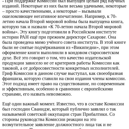
- При поддержке Комиссии был выпущен целый ряд научных
изданий. Некоторые из них были весьма удачными, некоторые
– просто качественными, а некоторые – вызывали
ошеломляющее негативное впечатление. Например, к 70-
летию начала Второй мировой войны была выпущена книга,
которую так и назвали «К 70-летию начала Второй мировой
войны». Эту книгу подготовили в Российском институте
истории РАН ещё при прежнем директоре Сахарове. Она
была проведена мимо учёного совета института. В этой книге
были не снятые подчёркивания из «Википедии», при этом
оформление книги выполнили в кондовом старосоветском
духе. Всё это говорит о том, что качество издательской
продукции зависело не от критериев работы Комиссии как
таковой, а от добросовестности конкретных исполнителей.
Гриф Комиссии в данном случае выступал, как своеобразная
франшиза, которую ставили на свои издания члены комиссии.
Этот подход имеет право на существование, но современным
и эффективным, особенно в сравнении с европейскими
странами, его назвать невозможно.
Ещё один важный момент. Известно, что в составе Комиссии
был господин Сванидзе, который публично заявлял о так
называемой советской оккупации стран Прибалтики. Со
стороны руководства Комиссии реакции на это
возмутительное заявление должностного лица так и не