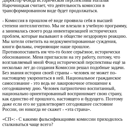
Директор Фонда исторической перспективы Наталья
Нарочницкая считает, что деятельность комиссии в
трансформированном виде будет продолжаться.
- Комиссия в прошлом её виде проявила себя в высшей
степени интеллигентно. Мы не влезали в учебную программу,
а занималась своего рода инвентаризацией исторических
проблем, которые вызывают в обществе нездоровую реакцию.
Мы хотели ответить на недокументированные суждения,
книги фильмы, очерняющие наше прошлое.
Противопоставить им что-то более серьёзное, исторически
обоснованное. Меня пригласили на эту работу, потому, что
возглавляемый мной Фонд исторической перспективы ещё за
несколько лет до создания Комиссии решал подобные задачи.
Без знания истории своей страны – человек не может по-
настоящему укорениться в ней. Национальное гражданское
самосознание - это ведь не лакировочное отношение к
сегодняшнему дню. Человек патриотично воспитанный,
национально ориентированный воспринимает свою страну,
как единство её прошлого, настоящего и будущего. Поэтому
даже если его не удовлетворяет сегодняшнее состояние
России, он никогда не скажет - «эта страна».
«СП»: - С какими фальсификациями комиссии приходилось
сталкиваться чаще всего?