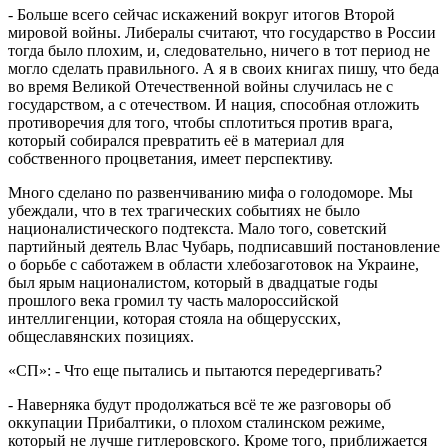
- Больше всего сейчас искажений вокруг итогов Второй
мировой войны. Либералы считают, что государство в России
тогда было плохим, и, следовательно, ничего в тот период не
могло сделать правильного. А я в своих книгах пишу, что беда
во время Великой Отечественной войны случилась не с
государством, а с отечеством. И нация, способная отложить
противоречия для того, чтобы сплотиться против врага,
который собирался превратить её в материал для
собственного процветания, имеет перспективу.
Много сделано по развенчиванию мифа о голодоморе. Мы
убеждали, что в тех трагических событиях не было
националистического подтекста. Мало того, советский
партийный деятель Влас Чубарь, подписавший постановление
о борьбе с саботажем в области хлебозаготовок на Украине,
был ярым националистом, который в двадцатые годы
прошлого века громил ту часть малороссийской
интеллигенции, которая стояла на общерусских,
общеславянских позициях.
«СП»: - Что еще пытались и пытаются передергивать?
- Наверняка будут продолжаться всё те же разговоры об
оккупации Прибалтики, о плохом сталинском режиме,
который не лучше гитлеровского. Кроме того, приближается