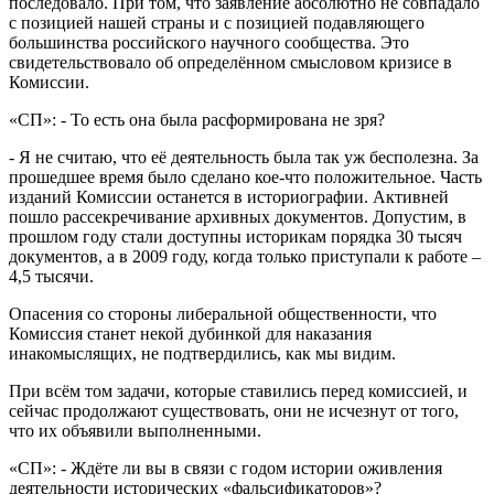
последовало. При том, что заявление абсолютно не совпадало
с позицией нашей страны и с позицией подавляющего
большинства российского научного сообщества. Это
свидетельствовало об определённом смысловом кризисе в
Комиссии.
«СП»: - То есть она была расформирована не зря?
- Я не считаю, что её деятельность была так уж бесполезна. За
прошедшее время было сделано кое-что положительное. Часть
изданий Комиссии останется в историографии. Активней
пошло рассекречивание архивных документов. Допустим, в
прошлом году стали доступны историкам порядка 30 тысяч
документов, а в 2009 году, когда только приступали к работе –
4,5 тысячи.
Опасения со стороны либеральной общественности, что
Комиссия станет некой дубинкой для наказания
инакомыслящих, не подтвердились, как мы видим.
При всём том задачи, которые ставились перед комиссией, и
сейчас продолжают существовать, они не исчезнут от того,
что их объявили выполненными.
«СП»: - Ждёте ли вы в связи с годом истории оживления
деятельности исторических «фальсификаторов»?