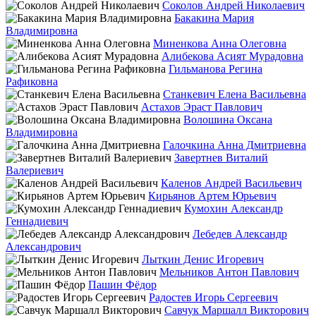
Соколов Андрей Николаевич
Бакакина Мария
Владимировна
Миненкова Анна Олеговна
Алибекова Асият Мурадовна
Гильманова Регина
Рафиковна
Станкевич Елена Васильевна
Астахов Эраст Павлович
Волошина Оксана
Владимировна
Галочкина Анна Дмитриевна
Завертнев Виталий
Валериевич
Каленов Андрей Васильевич
Кирьянов Артем Юрьевич
Кумохин Александр
Геннадиевич
Лебедев Александр
Александрович
Лыткин Денис Игоревич
Мельников Антон Павлович
Пашин Фёдор
Радостев Игорь Сергеевич
Савчук Маршалл Викторович