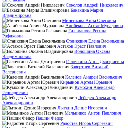
Соколов Андрей Николаевич
Бакакина Мария
Владимировна
Миненкова Анна Олеговна
Алибекова Асият Мурадовна
Гильманова Регина
Рафиковна
Станкевич Елена Васильевна
Астахов Эраст Павлович
Волошина Оксана
Владимировна
Галочкина Анна Дмитриевна
Завертнев Виталий
Валериевич
Каленов Андрей Васильевич
Кирьянов Артем Юрьевич
Кумохин Александр
Геннадиевич
Лебедев Александр
Александрович
Лыткин Денис Игоревич
Мельников Антон Павлович
Пашин Фёдор
Радостев Игорь Сергеевич