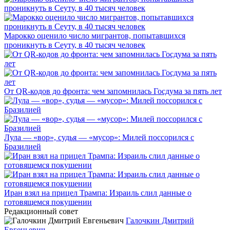
Марокко оценило число мигрантов, попытавшихся
проникнуть в Сеуту, в 40 тысяч человек
От QR-кодов до фронта: чем запомнилась Госдума за пять лет
Лула — «вор», судья — «мусор»: Милей поссорился с
Бразилией
Иран взял на прицел Трампа: Израиль слил данные о
готовящемся покушении
Редакционный совет
Галочкин Дмитрий
Евгеньевич