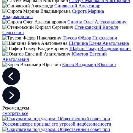
Савчук Маршалл Викторович
Синявский Александр
Сирота Марина
Владимировна
Сирота Олег Александрович
Стенковский Кирилл
Сергеевич
Трусов Фёдор Николаевич
Шапкина Елена Анатольевна
Шафир Тимур Владимирович
Юматов Евгений
Анатольевич
Борев Владимир Юрьевич
Рекомендуем
смотреть все