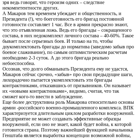
зря ведь говорят, что героизм одних – следствие
некомпетентности других.
А Макаров тем временем убеждает и общественность, и
Президента (!), что боеготовность его бригад постоянной
готовности составляет 1 час. Все в армии прекрасно знают,
что это отъявленная ложь. Ведь его бригады – сокращенного
состава, в них недокомплект личного состава – 40-60%. Такое
бывает после серьезных боев. И только на то, чтобы
доукомплектовать бригады до норматива (заведомо забыв про
боевое слаживание), по самым оптимистическим расчетам
необходимо 2-3 суток. А до этого бригада реально
небоеспособна.
Осознав, что долго обманывать Президента ему не удастся,
Макаров сейчас срочно, «забыв» про свои предыдущие шаги,
лихорадочно пытается укомплектовать эти бригады
контрактниками, отказавшись от призывников. Он называет
их «новыми контрактниками», видимо, считая, что так
сможет кого-то ввести в заблуждение.
Еще более деструктивна роль Макарова относительно основы
армии -российского военно-промышленного комплекса. ВПК
характеризуется длительным циклом разработки вооружений.
Предприятие не может создавать эффективные образцы
вооружений, если оно не знает, какой будет война, к которой
готовится страна. Поэтому важнейшей функцией начальника
Генштаба является выработка концепции возможной войны,