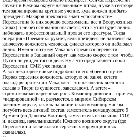
служит в Южном округе начальником штаба, а уже в сентябре
там запланированы крупные учение, куда должен прибыть
президент. Макаров прекрасно знает «способности»
Переслегина (о них хорошо осведомлены все в Вооруженных
Силах) и не без основания опасается, что Путин будет лично
наблюдать профессиональный провал его креатуры. Тогда
операция «Преемник» рухнет, ведь президент не назначит на
ключевую должность человека, фиаско которого он наблюдал
лично. Именно поэтому Макаров стремится перевести
Переслегина в Западный округ как можно скорее с тем, чтобы
Путин не увидел того в деле. Ну а что представляет собой
Переслегин, СМИ уже писали.
А вот некоторые новые подробности его «боевого пути».
Первая серьезная должность, которую он занял, кстати,
благодаря протекции Макарова – это начальник военного
склада в Твери (в сущности, завскладом). А затем –
стремительный карьерный рост. Командир дивизии – причем,
«кадрированной» и, разумеется, в мирном Сибирском
военном округе, так как на войне такой командир мог бы
погубить весь личный состав, заместитель командующего 5
Армией (на Дальнем Востоке), заместитель начальника ГОУ,
и, наконец, начальникштаба Южного военного округа (где
Переслегин и засветился в серьезных коррупционных
скандалах).