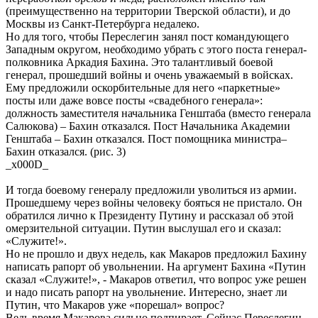
(преимущественно на территории Тверской области), и до
Москвы из Санкт-Петербурга недалеко.
Но для того, чтобы Переслегин занял пост командующего
Западным округом, необходимо убрать с этого поста генерал-
полковника Аркадия Бахина. Это талантливый боевой
генерал, прошедший войны и очень уважаемый в войсках.
Ему предложили оскорбительные для него «паркетные»
посты или даже вовсе посты «свадебного генерала»:
должность заместителя начальника Генштаба (вместо генерала
Салюкова) – Бахин отказался. Пост Начальника Академии
Генштаба – Бахин отказался. Пост помощника министра–
Бахин отказался. (рис. 3)
_x000D_
И тогда боевому генералу предложили уволиться из армии.
Прошедшему через войны человеку бояться не пристало. Он
обратился лично к Президенту Путину и рассказал об этой
омерзительной ситуации. Путин выслушал его и сказал:
«Служите!».
Но не прошло и двух недель, как Макаров предложил Бахину
написать рапорт об увольнении. На аргумент Бахина «Путин
сказал «Служите!», - Макаров ответил, что вопрос уже решен
и надо писать рапорт на увольнение. Интересно, знает ли
Путин, что Макаров уже «порешал» вопрос?
Ведь время Макарова сильно подпирает. Сейчас Переслегин