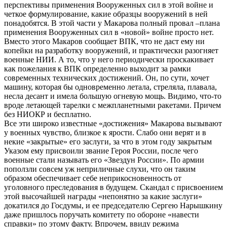
перспективы применения Вооруженных сил в этой войне и
четкое формулирование, какие образцы вооружений в ней
понадобятся. В этой части у Макарова полный провал –плана
применения Вооруженных сил в «новой» войне просто нет.
Вместо этого Макаров сообщает ВПК, что не даст ему ни
копейки на разработку вооружений, и практически разогняет
военные НИИ. А то, что у него периодически проскакивает
как пожелания к ВПК определенно выходит за рамки
современных технических достижений. Он, по сути, хочет
машину, которая бы одновременно летала, стреляла, плавала,
несла десант и имела большую огневую мощь. Видимо, что-то
вроде летающей тарелки с межпланетными ракетами. Причем
без НИОКР и бесплатно.
Все эти широко известные «достижения» Макарова вызывают
у военных чувство, близкое к ярости. Слабо они верят и в
некие «закрытые» его заслуги, за что в этом году закрытым
Указом ему присвоили звание Героя России, после чего
военные стали называть его «Звездун России». По армии
поползли совсем уж неприличные слухи, что он таким
образом обеспечивает себе неприкосновенность от
уголовного преследования в будущем. Скандал с присвоением
этой высочайшей награды «непонятно за какие заслуги»
докатился до Госдумы, и ее председателю Сергею Нарышкину
даже пришлось поручать комитету по обороне «навести
справки» по этому факту. Впрочем, ввиду режима