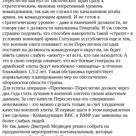
Переслегин шагнул от тактических задач сразу к
стратегическим, миновав оперативный уровень
командования, так как не служил ни начальником штаба
армии, ни командующим армией. И не готов к
стратегическому уровню – даже в нынешней должности, не
говоря уже о должности начальника Генштаба. И уж совсем
страшно подумать, что способен наворотить такой «стратег» в
условиях воюющей армии.Ситуации усугубляется еще и тем,
что военная элита понимает: если Переслегина сегодня
поставят на должность командующего округом, он будет
иметь самую слабую «анкету» из всех, кто там находится. А
это в свою очередь означает, что все боевые генералы из
армейской элиты будут неизбежно «зачищены» в течение
ближайших 1,5-2 лет. Такая обстановка препятствует
нормальному планированию мер по обеспечению
обороноспособности страны.
Для успеха операции «Преемник» Переслегин должен через
два года стать лучшим в военной элитепо своим анкетным
данным. За счет качеств Переслегина это совершенно
невозможно - это можно сделать только за счет ухудшения
качества военной элиты. И первые шаги в этом направлении
уже сделаны - Командующие ВВС и ВМФ уже заменены на
более слабых людей.
Не так давно Дмитрий Медведев решил собрать на
праздничном мероприятии военачальников, которые