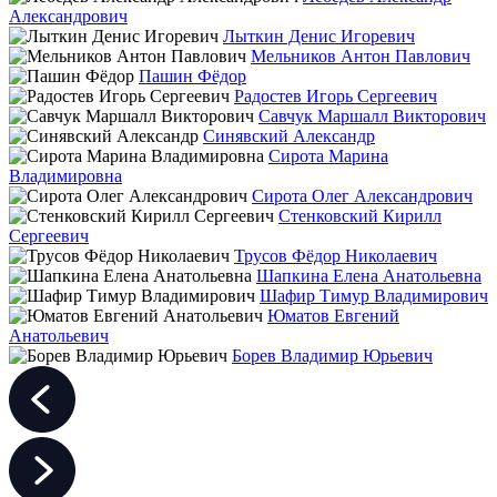
Александрович
Лыткин Денис Игоревич
Мельников Антон Павлович
Пашин Фёдор
Радостев Игорь Сергеевич
Савчук Маршалл Викторович
Синявский Александр
Сирота Марина
Владимировна
Сирота Олег Александрович
Стенковский Кирилл
Сергеевич
Трусов Фёдор Николаевич
Шапкина Елена Анатольевна
Шафир Тимур Владимирович
Юматов Евгений
Анатольевич
Борев Владимир Юрьевич