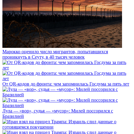
Марокко оценило число мигрантов, попытавшихся
проникнуть в Сеуту, в 40 тысяч человек
От QR-кодов до фронта: чем запомнилась Госдума за пять лет
Лула — «вор», судья — «мусор»: Милей поссорился с
Бразилией