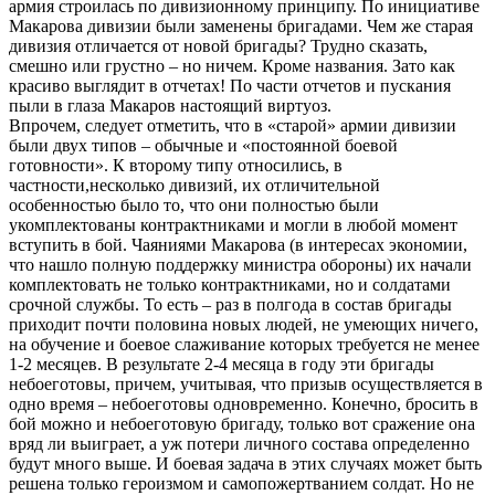
армия строилась по дивизионному принципу. По инициативе
Макарова дивизии были заменены бригадами. Чем же старая
дивизия отличается от новой бригады? Трудно сказать,
смешно или грустно – но ничем. Кроме названия. Зато как
красиво выглядит в отчетах! По части отчетов и пускания
пыли в глаза Макаров настоящий виртуоз.
Впрочем, следует отметить, что в «старой» армии дивизии
были двух типов – обычные и «постоянной боевой
готовности». К второму типу относились, в
частности,несколько дивизий, их отличительной
особенностью было то, что они полностью были
укомплектованы контрактниками и могли в любой момент
вступить в бой. Чаяниями Макарова (в интересах экономии,
что нашло полную поддержку министра обороны) их начали
комплектовать не только контрактниками, но и солдатами
срочной службы. То есть – раз в полгода в состав бригады
приходит почти половина новых людей, не умеющих ничего,
на обучение и боевое слаживание которых требуется не менее
1-2 месяцев. В результате 2-4 месяца в году эти бригады
небоеготовы, причем, учитывая, что призыв осуществляется в
одно время – небоеготовы одновременно. Конечно, бросить в
бой можно и небоеготовую бригаду, только вот сражение она
вряд ли выиграет, а уж потери личного состава определенно
будут много выше. И боевая задача в этих случаях может быть
решена только героизмом и самопожертванием солдат. Но не