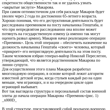
секретности общественности так и не удалось узнать
«закрытые заслуги» Макарова.
При самом оптимистичном для себя раскладе Макаров будет
уволен через 2 года по достижении 65-летнего возраста.
Хорошо понимая, что его деструктивная деятельность будет
расследована преемником на посту начальника Генштаба, и
что при непредвзятом расследовании она вполне может
потянуть на государственную измену (а именно так могут
оценить развал армии), Макаров начал реализацию операции
«Преемник». Цель этой операции – обеспечить назначение на
должность начальника Генштаба «своего» человека, который
«прикроет» его неприглядную деятельность на этом посту.
Таким человеком избран генерал-майор Николай Переслегин,
утверждающий, что является родственником Макарова по
линии супруги.
Для осуществления этого плана Макаров разработал
многоходовую операцию, в основе которой лежит алгоритм
известной детской игры, когда стульев каждый раз на один
меньше, чем играющих, и и на очередном цикле один
играющий выбывает.
Вот так выглядела структура и персональный состав военной
элиты до начала операции Макарова «Преемник»(рис. 1)
_x000D_
В этой структуре, представляющей собой реальную военную