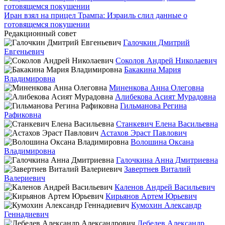
Иран взял на прицел Трампа: Израиль слил данные о
готовящемся покушении
Редакционный совет
Галочкин Дмитрий
Евгеньевич
Соколов Андрей Николаевич
Бакакина Мария
Владимировна
Миненкова Анна Олеговна
Алибекова Асият Мурадовна
Гильманова Регина
Рафиковна
Станкевич Елена Васильевна
Астахов Эраст Павлович
Волошина Оксана
Владимировна
Галочкина Анна Дмитриевна
Завертнев Виталий
Валериевич
Каленов Андрей Васильевич
Кирьянов Артем Юрьевич
Кумохин Александр
Геннадиевич
Лебедев Александр