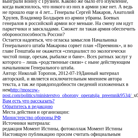
выиграли войну с Грузией. Каково же было его изумление,
когда выяснилось, что никого из них в армии уже нет. А ведь
не прошло еще и 4 лет... Генералы Сергей Макаров, Анатолий
Хрулев, Владимир Болдырев из армии убраны. Боевых
генералов в российской армии все меньше. На смену им идут
паркетчики и завскладами. Сможет ли такая армия обеспечить
обороноспособность России?
Остается надеяться, что огласка замыслов Начальника
Генерального штаба Макарова сорвет план «Преемник», и во
главе Генштаба не окажется «специалист по экологически
чистой пище, орехам, рыбалке и бане». Всех ратных заслуг у
которого – лишь «родственные связи» с ныне действующим
начальником Генерального штаба.
Автор: Николай Торопов, 2012-07-19Данный материал
авторский, и является исключительным мнением автора
текста, а так же правдоподобности сведений изложенных в
нем
http://moscow-
post.com/politics/ministerstvo_oborony_operatsija_preemnik9534/
_x
Вам есть что рассказать?
Обратитесь в редакцию
Места действия и организации:
Министерство обороны РФ
Источники материала:
редакция Момент Истины, фотоколлаж Момент Истины
Настоящую публикацию просим считать официальным