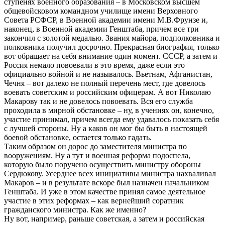
ступенях военного образования – в Московском высшем
общевойсковом командном училище имени Верховного
Совета РСФСР, в Военной академии имени М.В.Фрунзе и,
наконец, в Военной академии Генштаба, причем все три
закончил с золотой медалью. Звания майора, подполковника и
полковника получил досрочно. Прекрасная биография, только
вот обращает на себя внимание один момент. СССР, а затем и
Россия немало повоевали в это время, даже если это
официально войной и не называлось. Вьетнам, Афганистан,
Чечня – вот далеко не полный перечень мест, где довелось
воевать советским и российским офицерам. А вот Николаю
Макарову так и не довелось повоевать. Вся его служба
проходила в мирной обстановке – ну, в учениях он, конечно,
участие принимал, причем всегда ему удавалось показать себя
с лучшей стороны. Ну а каков он мог бы быть в настоящей
боевой обстановке, остается только гадать.
Таким образом он дорос до заместителя министра по
вооружениям. Ну а тут и военная реформа подоспела,
которую было поручено осуществить министру обороны
Сердюкову. Усерднее всех инициативы министра нахваливал
Макаров – и в результате вскоре был назначен начальником
Генштаба. И уже в этом качестве принял самое деятельное
участие в этих реформах – как вернейший соратник
гражданского министра. Как же именно?
Ну вот, например, раньше советская, а затем и российская