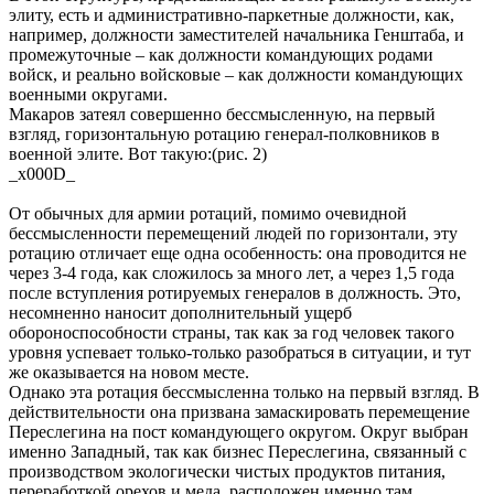
элиту, есть и административно-паркетные должности, как,
например, должности заместителей начальника Генштаба, и
промежуточные – как должности командующих родами
войск, и реально войсковые – как должности командующих
военными округами.
Макаров затеял совершенно бессмысленную, на первый
взгляд, горизонтальную ротацию генерал-полковников в
военной элите. Вот такую:(рис. 2)
_x000D_
От обычных для армии ротаций, помимо очевидной
бессмысленности перемещений людей по горизонтали, эту
ротацию отличает еще одна особенность: она проводится не
через 3-4 года, как сложилось за много лет, а через 1,5 года
после вступления ротируемых генералов в должность. Это,
несомненно наносит дополнительный ущерб
обороноспособности страны, так как за год человек такого
уровня успевает только-только разобраться в ситуации, и тут
же оказывается на новом месте.
Однако эта ротация бессмысленна только на первый взгляд. В
действительности она призвана замаскировать перемещение
Переслегина на пост командующего округом. Округ выбран
именно Западный, так как бизнес Переслегина, связанный с
производством экологически чистых продуктов питания,
переработкой орехов и меда, расположен именно там