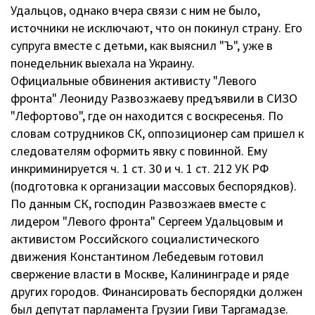
Удальцов, однако вчера связи с ним не было,
источники не исключают, что он покинул страну. Его
супруга вместе с детьми, как выяснил "Ъ", уже в
понедельник выехала на Украину.
Официальные обвинения активисту "Левого
фронта" Леониду Развозжаеву предъявили в СИЗО
"Лефортово", где он находится с воскресенья. По
словам сотрудников СК, оппозиционер сам пришел к
следователям оформить явку с повинной. Ему
инкриминируется ч. 1 ст. 30 и ч. 1 ст. 212 УК РФ
(подготовка к организации массовых беспорядков).
По данным СК, господин Развозжаев вместе с
лидером "Левого фронта" Сергеем Удальцовым и
активистом Российского социалистического
движения Константином Лебедевым готовил
свержение власти в Москве, Калининграде и ряде
других городов. Финансировать беспорядки должен
был депутат парламента Грузии Гиви Таргамадзе.