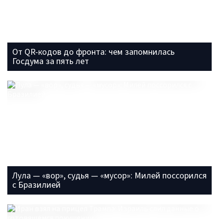
От QR-кодов до фронта: чем запомнилась
Госдума за пять лет
Лула — «вор», судья — «мусор»: Милей поссорился
с Бразилией