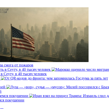
за смога от пожаров
 Сеуту, в 40 тысяч человек
й
емся покушении
ич