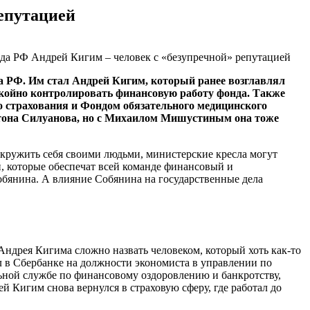
епутацией
 РФ. Им стал Андрей Кигим, который ранее возглавлял
койно контролировать финансовую работу фонда. Также
о страхования и Фондом обязательного медицинского
нтона Силуанова, но с Михаилом Мишустиным она тоже
окружить себя своими людьми, министерские кресла могут
, которые обеспечат всей команде финансовый и
бянина. А влияние Собянина на государственные дела
Андрея Кигима сложно назвать человеком, который хоть
как-то
л в Сбербанке на должности экономиста в управлении по
льной службе по финансовому оздоровлению и банкротству,
й Кигим снова вернулся в страховую сферу, где работал до