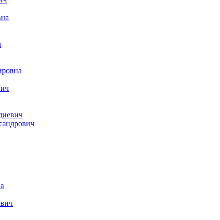
вна
а
ировна
вич
диевич
сандрович
а
евич