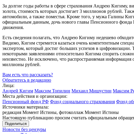
За долгие годы работы в сфере страхования Андрею Кигиму, вид
золота, стоимость которых достигает 3 миллионов рублей. Та
автомобили, а также поместья. Кроме того, у мужа Галины Киг
официальным данным, дочь нового главы Пенсионного фонда Р
движения.
Есть сведения полагать, что Андрею Кигиму недешево обходитс
Видимо, Кигим стремится казаться очень компетентным специ
экспертом, который достиг больших успехов в цифровизации. Т
некоторыми заявлениями относительно Кигима спорить сложно
неизвестно. Не исключено, что распространяемая информация 
миллионы рублей.
Вам есть что рассказать?
Обратитесь в редакцию
Лица:
Андрей Кигим
Максим Топилин
Михаил Мишустин
Максим Р
Места действия и организации:
Пенсионный фонд РФ
Фонд социального страхования
Фонд об
Источники материала:
редакция Момент Истины, фотоколлаж Момент Истины
Настоящую публикацию просим считать официальным обращени
Поделиться
Новости без цензуры