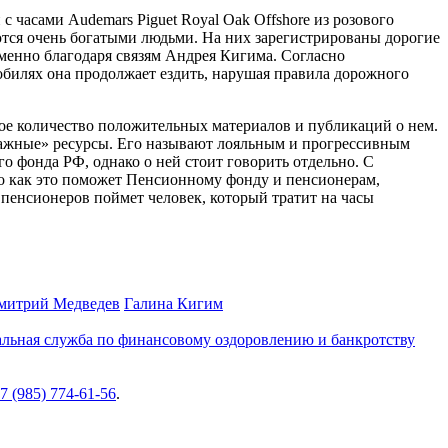
с часами Audemars Piguet Royal Oak Offshore из розового
ются очень богатыми людьми. На них зарегистрированы дорогие
именно благодаря связям Андрея Кигима. Согласно
билях она продолжает ездить, нарушая правила дорожного
мное количество положительных материалов и публикаций о нем.
дажные» ресурсы. Его называют лояльным и прогрессивным
о фонда РФ, однако о ней стоит говорить отдельно. С
но как это поможет Пенсионному фонду и пенсионерам,
 пенсионеров поймет человек, который тратит на часы
митрий Медведев
Галина Кигим
льная служба по финансовому оздоровлению и банкротству
7 (985) 774-61-56
.