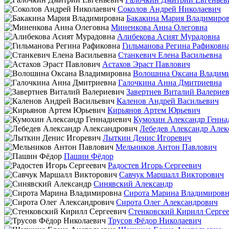
Соколов Андрей Николаевич
Бакакина Мария Владимиро
Миненкова Анна Олеговна
Алибекова Асият Мурадовна
Гильманова Регина Рафиковн
Станкевич Елена Васильевна
Астахов Эраст Павлович
Волошина Оксана Владим
Галочкина Анна Дмитриевна
Завертнев Виталий Валерие
Каленов Андрей Васильевич
Кирьянов Артем Юрьевич
Кумохин Александр Генна
Лебедев Александр Алек
Лыткин Денис Игоревич
Мельников Антон Павлович
Пашин Фёдор
Радостев Игорь Сергеевич
Савчук Маршалл Викторович
Синявский Александр
Сирота Марина Владимировн
Сирота Олег Александрович
Стенковский Кирилл Серге
Трусов Фёдор Николаевич