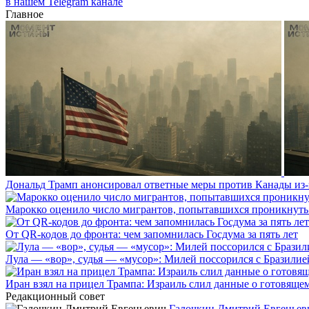
в нашем Telegram канале
Главное
Дональд Трамп анонсировал ответные меры против Канады из-
Марокко оценило число мигрантов, попытавшихся проникнуть в
От QR-кодов до фронта: чем запомнилась Госдума за пять лет
Лула — «вор», судья — «мусор»: Милей поссорился с Бразилие
Иран взял на прицел Трампа: Израиль слил данные о готовящ
Редакционный совет
Галочкин Дмитрий Евгеньев