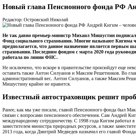
Новый глава Пенсионного фонда РФ Анд
Редактор: Островский Николай
Не так давно
премьер-министр
Михаил Мишустин подписал р
Фонд социального страхования. Многие называют Кигима 
предполагается, что данное назначение является первым ш
страхования. Последним фондом с марта 2020 года руково
работала по линии ФНС.
Не исключено, что вскоре в правительстве произойдут еще не
оставить также Антон Силуанов и Максим Решетников. Во гла
административный вес. Антон Силуанов, а также Максим Реше
Мишустину крайне не нравится.
Известный автостраховщик решит про
Ранее, как мы уже писали, главой Пенсионного фонда был Ма
связан с вопросами пенсионного обеспечения. Сам Андрей Киг
международному сотрудничеству. С 1998 года Кигим работал в 
заместителем министра природных ресурсов, а также заместите
2013 года, когда Дмитрий Медведев назначил его главой Фонда