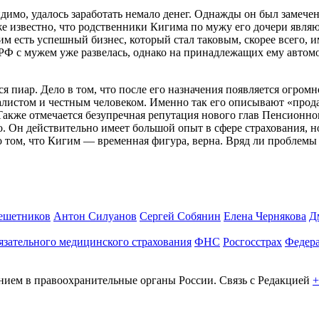
имо, удалось заработать немало денег. Однажды он был замечен 
кже известно, что родственники Кигима по мужу его дочери явля
им есть успешный бизнес, который стал таковым, скорее всего, 
Ф с мужем уже развелась, однако на принадлежащих ему автомо
я пиар. Дело в том, что после его назначения появляется огро
алистом и честным человеком. Именно так его описывают «про
акже отмечается безупречная репутация нового глав Пенсионног
. Он действительно имеет большой опыт в сфере страхования, 
о том, что Кигим — временная фигура, верна. Вряд ли проблемы
ешетников
Антон Силуанов
Сергей Собянин
Елена Чернякова
Д
язательного медицинского страхования
ФНС
Росгосстрах
Федера
ем в правоохранительные органы России. Связь с Редакцией
+