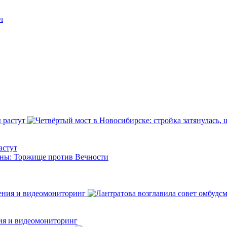
ч
астут
ния и видеомониторинг