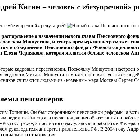
рей Кигим – человек с «безупречной» р
аспоряжение о назначении нового главы Пенсионного фонда
человеком Мишустина, и теперь
премьер-министр
сможет спо
агом к объединению Пенсионного фонда с Фондом социальног
дит Елена Чернякова, которая является больше человеком А
которые кадровые перестановки. Поскольку Мишустин настроен 
ве ведомств Михаил Мишустин сможет поставить «своих» людей
тников считаются людьми из «команды» мэра Москвы Сергея Со
блемы пенсионеров
ксим Топилин. Он был сторонником пенсионной реформы, а вот 
им родом из Липецка, а после получения образования он работа
«Росгосстрахе», а после этого ему удалось поработать в Федера
лем руководителя аппарата правительства РФ. В 2004 году Андре
 социального страхования.