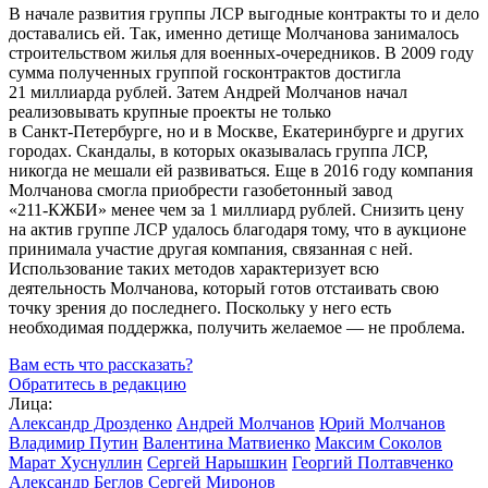
В начале развития группы ЛСР выгодные контракты то и дело
доставались ей. Так, именно детище Молчанова занималось
строительством жилья для
военных-очередников
. В 2009 году
сумма полученных группой госконтрактов достигла
21 миллиарда рублей. Затем Андрей Молчанов начал
реализовывать крупные проекты не только
в
Санкт-Петербурге
, но и в Москве, Екатеринбурге и других
городах. Скандалы, в которых оказывалась группа ЛСР,
никогда не мешали ей развиваться. Еще в 2016 году компания
Молчанова смогла приобрести газобетонный завод
«211-КЖБИ»
менее чем за 1 миллиард рублей. Снизить цену
на актив группе ЛСР удалось благодаря тому, что в аукционе
принимала участие другая компания, связанная с ней.
Использование таких методов характеризует всю
деятельность Молчанова, который готов отстаивать свою
точку зрения до последнего. Поскольку у него есть
необходимая поддержка, получить желаемое — не проблема.
Вам есть что рассказать?
Обратитесь в редакцию
Лица:
Александр Дрозденко
Андрей Молчанов
Юрий Молчанов
Владимир Путин
Валентина Матвиенко
Максим Соколов
Марат Хуснуллин
Сергей Нарышкин
Георгий Полтавченко
Александр Беглов
Сергей Миронов