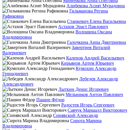
Миненкова Анна Олеговна
Алибекова Асият Мурадовна
Гильманова Регина
Рафиковна
Станкевич Елена Васильевна
Астахов Эраст Павлович
Волошина Оксана
Владимировна
Галочкина Анна Дмитриевна
Завертнев Виталий
Валериевич
Каленов Андрей Васильевич
Кирьянов Артем Юрьевич
Кумохин Александр
Геннадиевич
Лебедев Александр
Александрович
Лыткин Денис Игоревич
Мельников Антон Павлович
Пашин Фёдор
Радостев Игорь Сергеевич
Савчук Маршалл Викторович
Синявский Александр
Сирота Марина
Владимировна