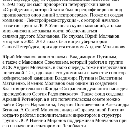
в 1993 году он смог приобрести петербургский завод
«Стройдеталь», который затем был перепрофилирован под
производство опор линий электропередач. Позже он создал
компанию «Ленстройреконструкция», с которой началось
развитие группы ЛСР. Успешная скупка компаний, а также
многочисленные заказы могли обеспечиваться
связями другого Молчанова. По слухам, Юрий Молчанов,
который в 2004–2012 годах был
вице-губернатором
Санкт-Петербурга
, приходится отчимом Андрею Молчанову.
Юрий Молчанов лично знаком с Владимиром Путиным,
а также с Максимом Соколовым, который работал в группе
ЛСР. Андрей Молчанов, в свою очередь, тоже интересовался
политикой. Так, однажды его упоминали в качестве спонсора
избирательной кампании Владимира Путина и Валентины
Матвиенко. Именно Молчанов был одним из создателей
Благотворительного Фонда «Сохранения духовного наследия
преподобного Сергия Радонежского». Также фонд создавал
Аркадий Ротенберг, а в его попечительском совете можно
найти Сергея Нарышкина, Георгия Полтавченко и Александра
Беглова. А Сергей Миронов, лидер «Справедливой России»
когда-то
работал исполнительным директором в структуре
группы ЛСР. Именно Миронов поддерживал Молчанова при
его назначении сенатором от Ленобласти.