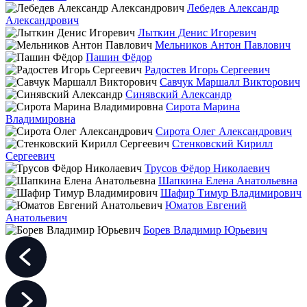
Лебедев Александр
Александрович
Лыткин Денис Игоревич
Мельников Антон Павлович
Пашин Фёдор
Радостев Игорь Сергеевич
Савчук Маршалл Викторович
Синявский Александр
Сирота Марина
Владимировна
Сирота Олег Александрович
Стенковский Кирилл
Сергеевич
Трусов Фёдор Николаевич
Шапкина Елена Анатольевна
Шафир Тимур Владимирович
Юматов Евгений
Анатольевич
Борев Владимир Юрьевич