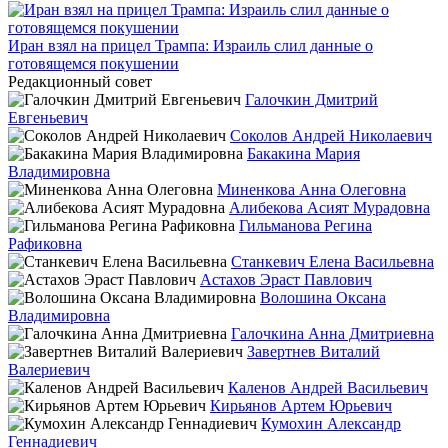
Иран взял на прицел Трампа: Израиль слил данные о
готовящемся покушении
Редакционный совет
Галочкин Дмитрий
Евгеньевич
Соколов Андрей Николаевич
Бакакина Мария
Владимировна
Миненкова Анна Олеговна
Алибекова Асият Мурадовна
Гильманова Регина
Рафиковна
Станкевич Елена Васильевна
Астахов Эраст Павлович
Волошина Оксана
Владимировна
Галочкина Анна Дмитриевна
Завертнев Виталий
Валериевич
Каленов Андрей Васильевич
Кирьянов Артем Юрьевич
Кумохин Александр
Геннадиевич