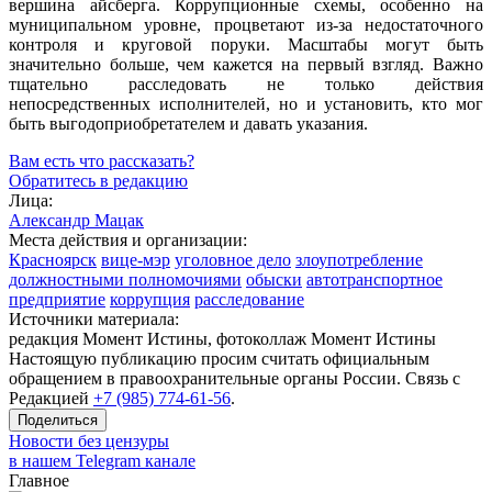
вершина айсберга. Коррупционные схемы, особенно на
муниципальном уровне, процветают из-за недостаточного
контроля и круговой поруки. Масштабы могут быть
значительно больше, чем кажется на первый взгляд. Важно
тщательно расследовать не только действия
непосредственных исполнителей, но и установить, кто мог
быть выгодоприобретателем и давать указания.
Вам есть что рассказать?
Обратитесь в редакцию
Лица:
Александр Мацак
Места действия и организации:
Красноярск
вице-мэр
уголовное дело
злоупотребление
должностными полномочиями
обыски
автотранспортное
предприятие
коррупция
расследование
Источники материала:
редакция Момент Истины, фотоколлаж Момент Истины
Настоящую публикацию просим считать официальным
обращением в правоохранительные органы России. Связь с
Редакцией
+7 (985) 774-61-56
.
Поделиться
Новости без цензуры
в нашем Telegram канале
Главное