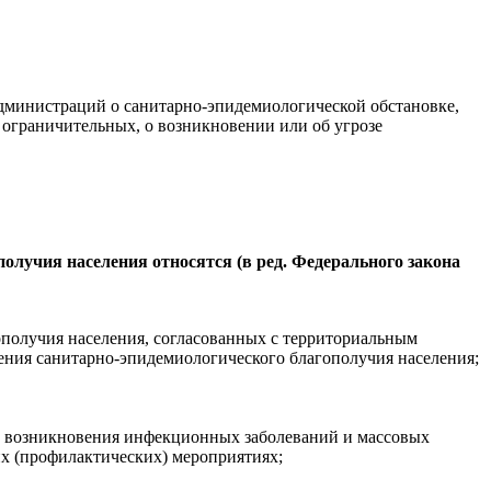
администраций о
санитарно-эпидемиологической
обстановке,
 ограничительных, о возникновении или об угрозе
олучия населения относятся (в ред. Федерального закона
получия населения, согласованных с территориальным
чения
санитарно-эпидемиологического
благополучия населения;
е возникновения инфекционных заболеваний и массовых
их
(профилактических) мероприятиях;