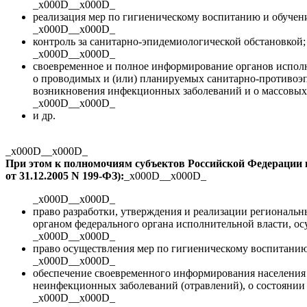
_x000D__x000D_
реализация мер по гигиеническому воспитанию и обучени
_x000D__x000D_
контроль за
санитарно-эпидемиологической
обстановкой;
_x000D__x000D_
своевременное и полное информирование органов испол
о проводимых и (или) планируемых
санитарно-противоэ
возникновения инфекционных заболеваний и о массовых
_x000D__x000D_
и др.
_x000D__x000D_
При этом к полномочиям субъектов Российской Федерации 
от
31.12.2005
N
199-ФЗ
):
_x000D__x000D_
_x000D__x000D_
право разработки, утверждения и реализации региональ
органом федерального органа исполнительной власти, о
_x000D__x000D_
право осуществления мер по гигиеническому воспитанию 
_x000D__x000D_
обеспечение своевременного информирования населения
неинфекционных заболеваний (отравлений), о состояни
_x000D__x000D_