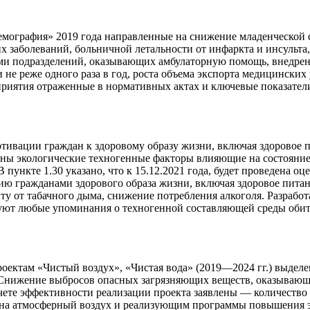
мография» 2019 года направленные на снижение младенческой с
х заболеваний, больничной летальности от инфаркта и инсульта
ами подразделений, оказывающих амбулаторную помощь, внедре
е реже одного раза в год, роста объема экспорта медицинских 
приятия отраженные в нормативных актах и ключевые показатели
ивации граждан к здоровому образу жизни, включая здоровое п
ны экологические техногенные факторы влияющие на состояние 
пункте 1.30 указано, что к
15.12.2021
года, будет проведена оц
ию гражданами здорового образа жизни, включая здоровое пита
иту от табачного дыма, снижение потребления алкоголя. Разрабо
уют любые упоминания о техногенной составляющей среды обит
ектам «Чистый воздух», «Чистая вода» (
2019—2024 гг.
) выдел
 «Снижение выбросов опасных загрязняющих веществ, оказывающ
дсчете эффективности реализации проекта заявлены — количеств
е на атмосферный воздух и реализующим программы повышения 