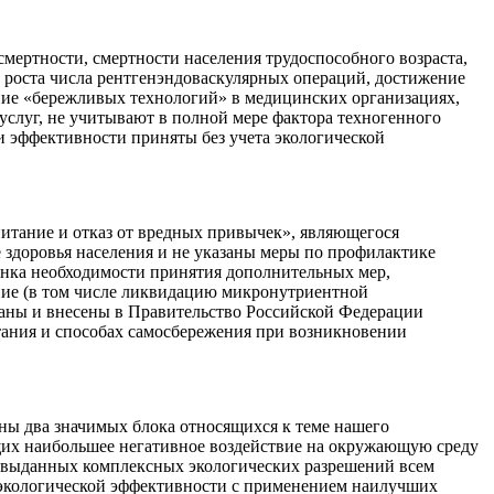
мертности, смертности населения трудоспособного возраста,
, роста числа рентгенэндоваскулярных операций, достижение
ние «бережливых технологий» в медицинских организациях,
услуг, не учитывают в полной мере фактора техногенного
 эффективности приняты без учета экологической
итание и отказ от вредных привычек», являющегося
здоровья населения и не указаны меры по профилактике
енка необходимости принятия дополнительных мер,
ние (в том числе ликвидацию микронутриентной
таны и внесены в Правительство Российской Федерации
ания и способах самосбережения при возникновении
ены два значимых блока относящихся к теме нашего
их наибольшее негативное воздействие на окружающую среду
о выданных комплексных экологических разрешений всем
экологической эффективности с применением наилучших