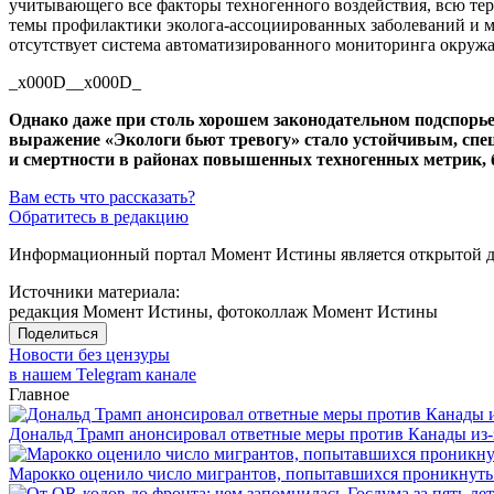
учитывающего все факторы техногенного воздействия, всю терр
темы профилактики
эколога-ассоциированных
заболеваний и м
отсутствует система автоматизированного мониторинга окруж
_x000D__x000D_
Однако даже при столь хорошем законодательном подспорье 
выражение «Экологи бьют тревогу» стало устойчивым, спе
и смертности в районах повышенных техногенных метрик, бу
Вам есть что рассказать?
Обратитесь в редакцию
Информационный портал Момент Истины является открытой ди
Источники материала:
редакция Момент Истины, фотоколлаж Момент Истины
Поделиться
Новости без цензуры
в нашем Telegram канале
Главное
Дональд Трамп анонсировал ответные меры против Канады из-
Марокко оценило число мигрантов, попытавшихся проникнуть в