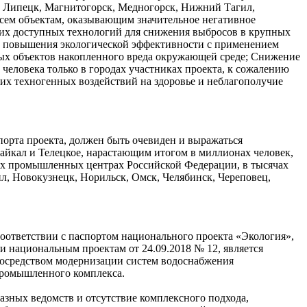
, Липецк, Магнитогорск, Медногорск, Нижний Тагил,
всем объектам, оказывающим значительное негативное
их доступных технологий для снижения выбросов в крупных
 повышения экологической эффективности с применением
ых объектов накопленного вреда окружающей среде; Снижение
человека только в городах участниках проекта, к сожалению
их техногенных воздействий на здоровье и неблагополучие
орта проекта, должен быть очевиден и выражаться
айкал и Телецкое, нарастающим итогом в миллионах человек,
ых промышленных центрах Российской Федерации, в тысячах
ил, Новокузнецк, Норильск, Омск, Челябинск, Череповец,
соответствии с паспортом национального проекта «Экология»,
ю и национальным проектам от
24.09.2018
№ 12, является
посредством модернизации систем водоснабжения
промышленного
комплекса.
азных ведомств и отсутствие комплексного подхода,