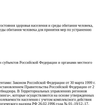
остояния здоровья населения и среды обитания человека,
реды обитания человека для принятия мер по устранению
:
и субъектов Российской Федерации и органами местного
тами: Законом Российской Федерации от 30 марта 1999 г.
становлением Правительства Российской Федерации от 2
ебнадзора. В Территориальных управлениях регионов
инга», которые осуществляются на основе утвержденных
олеваемости населения с учетом комплексного действия
огического
надзора РФ
26.02.1996
года № 01–19/12–17.