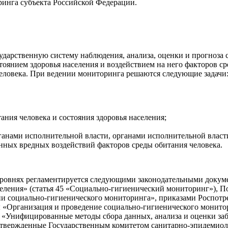
инга субъекта Российской Федерации.
дарственную систему наблюдения, анализа, оценки и прогноза с
тоянием здоровья населения и воздействием на него факторов с
человека. При ведении мониторинга решаются следующие задачи
ания человека и состояния здоровья населения;
анами исполнительной власти, органами исполнительной власт
ных вредных воздействий факторов среды обитания человека.
ровнях регламентируется следующими законодательными докумен
ления» (статья 45 «
Социально-гигиенический
мониторинг»), По
ии
социально-гигиенического
мониторинга», приказами Роспотр
ы «Организация и проведение
социально-гигиенического
монитор
«Унифицированные методы сбора данных, анализа и оценки заб
Утвержденные Государственным комитетом
санитарно-эпидемиол