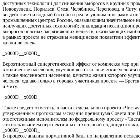
доступных технологий для снижения выбросов в крупных про
Новокузнецк, Норильск, Омск, Челябинск, Череповец, и Читу;
воздействие на водный бассейн и реализующим программы по
промышленных центрах России, оказывающим значительное нег
наилучших доступных технологий; ликвидация несанкциониро
выбросов опасных загрязняющих веществ, оказывающих наиболь
в рамках проекта не отражены медицинские показатели эффект
жизни человека.
_x000D__x000D_
Вероятностный синергетический эффект от комплекса мер при 
в количестве населения, улучшившего экологические условия п
а также численности населения, качество жизни которого улу
человек, однако только в городах участниках проекта — Братс
и Читу.
_x000D__x000D_
Также следует отметить, в части федерального проекта «Чиста
утвержденным протоколом заседания президиума Совета при П
ответственным исполнителем по федеральному проекту «Чиста
с использованием перспективных технологий водоподготовки
_x000D__x000D_
В процессе анализа нормативной базы по направлению исследо