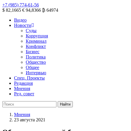
+7 (985) 774-61-56
$ 82,1665
€ 94,8366
₿ 64974
Видео
Новости
Суды
Коррупция
Криминал
Конфликт
Бизнес
Политика
Общество
Общее
Интервью
Спец. Проекты
Редакция
Мнения
Ред. совет
Мнения
23 августа 2021