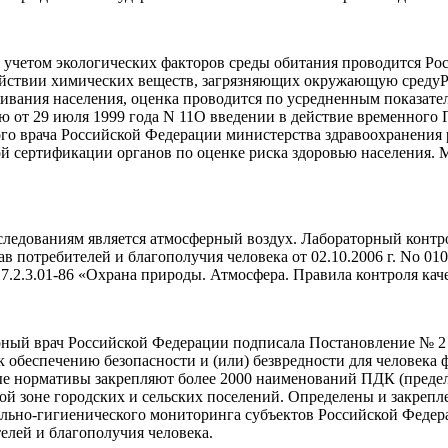
 учетом экологических факторов среды обитания проводится Рос
здействии химических веществ, загрязняющих окружающую среду
вания населения, оценка проводится по усредненным показате
 от 29 июля 1999 года N 11О введении в действие временного 
го врача Российской Федерации министерства здравоохранения 
ой сертификации органов по оценке риска здоровью населения
едованиям является атмосферный воздух. Лабораторный контро
ав потребителей и благополучия человека от
02.10.2006 г.
No 010
7.2.3.01
-86 «Охрана природы. Атмосфера. Правила контроля кач
арный врач Российской Федерации подписала Постановление № 2
 обеспечению безопасности и (или) безвредности для человека 
е нормативы закрепляют более 2000 наименований ПДК (преде
нной зоне городских и сельских поселений. Определены и закре
льно-гигиенического
мониторинга субъектов Российской Феде
елей и благополучия человека.