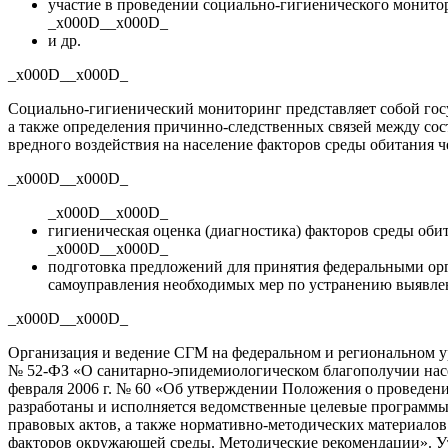
участие в проведении
социально-гигиенического
монитор
_x000D__x000D_
и др.
_x000D__x000D_
Социально-гигиенический
мониторинг представляет собой госу
а также определения
причинно-следственных
связей между сос
вредного воздействия на население факторов среды обитания 
_x000D__x000D_
_x000D__x000D_
гигиеническая оценка (диагностика) факторов среды обит
_x000D__x000D_
подготовка предложений для принятия федеральными орг
самоуправления необходимых мер по устранению выявлен
_x000D__x000D_
Организация и ведение СГМ на федеральном и региональном у
№
52-ФЗ
«О
санитарно-эпидемиологическом
благополучии насе
февраля 2006 г. № 60 «Об утверждении Положения о проведен
разработаны и исполняется ведомственные целевые программ
правовых актов, а также
нормативно-методических
материалов 
факторов окружающей среды. Методические рекомендации». 