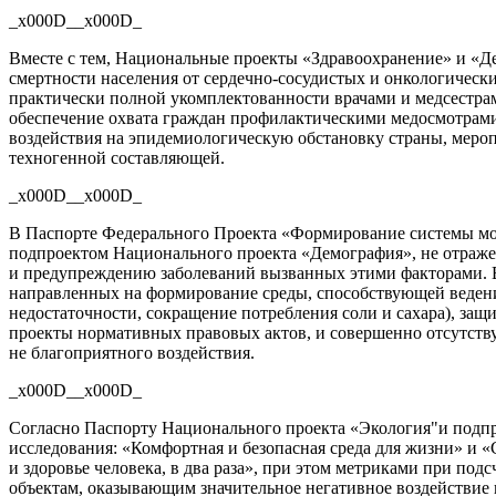
_x000D__x000D_
Вместе с тем, Национальные проекты «Здравоохранение» и «Де
смертности населения от
сердечно-сосудистых
и онкологически
практически полной укомплектованности врачами и медсестр
обеспечение охвата граждан профилактическими медосмотрами н
воздействия на эпидемиологическую обстановку страны, меро
техногенной составляющей.
_x000D__x000D_
В Паспорте Федерального Проекта «Формирование системы мот
подпроектом Национального проекта «Демография», не отраже
и предупреждению заболеваний вызванных этими факторами. В 
направленных на формирование среды, способствующей веден
недостаточности, сокращение потребления соли и сахара), защ
проекты нормативных правовых актов, и совершенно отсутств
не благоприятного воздействия.
_x000D__x000D_
Согласно Паспорту Национального проекта «Экология"и подпро
исследования: «Комфортная и безопасная среда для жизни» и
и здоровье человека, в два раза», при этом метриками при по
объектам, оказывающим значительное негативное воздействи