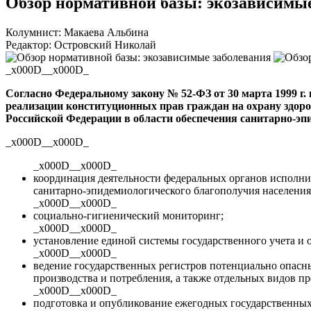
Обзор нормативной базы: экозависимы
Колумнист: Макаева Альбина
Редактор: Островский Николай
_x000D__x000D_
Согласно Федеральному закону №
52-ФЗ
от 30 марта 1999 г
реализации конституционных прав граждан на охрану здоро
Российской Федерации в области обеспечения
санитарно-эп
_x000D__x000D_
_x000D__x000D_
координация деятельности федеральных органов исполни
санитарно-эпидемиологического
благополучия населения
_x000D__x000D_
социально-гигиенический
мониторинг;
_x000D__x000D_
установление единой системы государственного учета и 
_x000D__x000D_
ведение государственных регистров потенциально опасн
производства и потребления, а также отдельных видов п
_x000D__x000D_
подготовка и опубликование ежегодных государственны