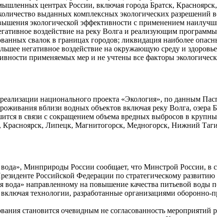
мышленных центрах России, включая города Братск, Красноярск
 количество выданных комплексных экологических разрешений 
вышения экологической эффективности с применением наилучш
ативное воздействие на реку Волга и реализующим программы
ванных свалок в границах городов; ликвидация наиболее опасн
шее негативное воздействие на окружающую среду и здоровье 
ивности применяемых мер и не учтены все факторы экологическ
реализации национального проекта «Экология», по данным Пасп
роживания вблизи водных объектов включая реку Волга, озера Б
чшится в связи с сокращением объема вредных выбросов в крупн
к, Красноярск, Липецк, Магнитогорск, Медногорск, Нижний Таг
я вода», Минприроды России сообщает, что Минстрой России, в 
резиденте Российской Федерации по стратегическому развити
я вода» направленному на повышение качества питьевой воды 
, включая технологии, разработанные организациями
оборонно-
вания становится очевидным не согласованность мероприятий р