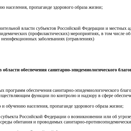
ю населения, пропаганде здорового образа жизни;
нительной власти субъектов Российской Федерации и местных 
пидемических
(профилактических) мероприятиях, в том числе об
 неинфекционных заболеваниях (отравлениях)
в области обеспечения
санитарно-эпидемиологического
благоп
ных программ обеспечения
санитарно-эпидемиологического
благо
существляющим функции по контролю и надзору в сфере обеспе
и обучению населения, пропаганде здорового образа жизни;
 субъекта Российской Федерации о возникновении или об угроз
и среды обитания и проводимых
санитарно-противоэпидемическ