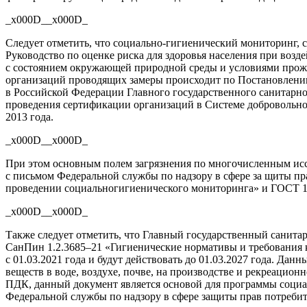
_x000D__x000D_
Следует отметить, что
социально-гигиенический
мониторинг, с
Руководство по оценке риска для здоровья населения при во
с состоянием окружающей природной среды и условиями прожи
организаций проводящих замеры происходит по Постановлению
в Российской Федерации Главного государственного санитарно
проведения сертификации организаций в Системе добровольн
2013 года.
_x000D__x000D_
При этом основным полем загрязнения по многочисленным иссл
с письмом Федеральной службы по надзору в сфере за щиты пр
проведении социальногигиенического мониторинга» и ГОСТ
1
_x000D__x000D_
Также следует отметить, что Главный государственный санит
СанПин
1.2.3685
–21 «Гигиенические нормативы и требования к
с
01.03.2021
года и будут действовать до
01.03.2027
года. Данны
веществ в воде, воздухе, почве, на производстве и рекреацио
ПДК, данный документ является основой для программы
социа
Федеральной службы по надзору в сфере защиты прав потребит