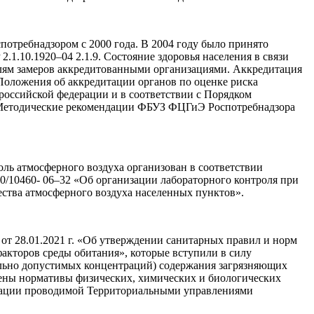
потребнадзором с 2000 года. В 2004 году было принято
P
2.1.10.192
0–04 2.1.9. Состояние здоровья населения в связи
лям замеров аккредитованными организациями. Аккредитация
Положения об аккредитации органов по оценке риска
российской федерации и в соответствии с Порядком
. Методические рекомендации ФБУЗ ФЦГиЭ Роспотребнадзора
ль атмосферного воздуха организован в соответствии
0/10460- 06–32 «Об организации лабораторного контроля при
ества атмосферного воздуха населенных пунктов».
 от
28.01.2021 г.
«Об утверждении санитарных правил и норм
факторов среды обитания», которые вступили в силу
льно допустимых концентраций) содержания загрязняющих
плены нормативы физических, химических и биологических
рации проводимой Территориальными управлениями