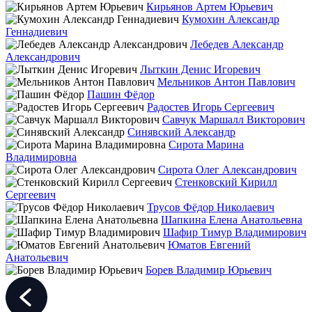
Кирьянов Артем Юрьевич
Кумохин Александр
Геннадиевич
Лебедев Александр
Александрович
Лыткин Денис Игоревич
Мельников Антон Павлович
Пашин Фёдор
Радостев Игорь Сергеевич
Савчук Маршалл Викторович
Синявский Александр
Сирота Марина
Владимировна
Сирота Олег Александрович
Стенковский Кирилл
Сергеевич
Трусов Фёдор Николаевич
Шапкина Елена Анатольевна
Шафир Тимур Владимирович
Юматов Евгений
Анатольевич
Борев Владимир Юрьевич