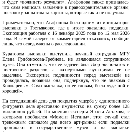
и будет «пожинать результат». Агафонова также призналась,
что сама написала заявление в правоохранительные органы,
поскольку заплатила за картины, которые так и не получила.
Примечательно, что Агафонова была одним из инициаторов
выставки в Третьяковке, где в итоге оказались подделки.
Экспозиция работала с 16 декабря 2025 года по 12 мая 2026
года. В самой галерее от комментариев отказались, сообщив
лишь, что осведомлены о расследовании.
Куратором выставки выступила научный сотрудник МГУ
Елена Грибоносова-Гребнева, не являющаяся сотрудником
музея. Она отметила, что ее задачей был сбор экспонатов и
построение разделов, а экспертными функциями ее не
наделяли. Экспертиза подлинности перед выставкой не
проводилась, добавила она, подчеркнув, что не знакома с
Кошкаревым. Сама выставка, по ее словам, была «удачной и
хорошей».
На сегодняшний день для покрытия ущерба у единственного
фигуранта дела арестовано имущество на сумму более 128
миллионов рублей. По мнению эксперта Эраста Астахова, с
которыми пообщался «Момент Истины», этот случай стал
тревожным сигналом для всего арт-рынка: если подделки
проникают в государственные музеи и на выставки