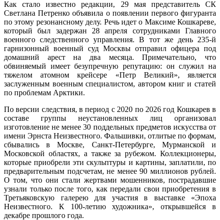
Как стало известно редакции, 29 мая представитель СК
Светлана Петренко объявила о появлении первого фигуранта
по этому резонансному делу. Речь идет о Максиме Кошкареве,
который был задержан 28 апреля сотрудниками Главного
военного следственного управления. В тот же день 235-й
гарнизонный военный суд Москвы отправил офицера под
домашний арест на два месяца. Примечательно, что
обвиняемый имеет безупречную репутацию: он служил на
тяжелом атомном крейсере «Петр Великий», является
заслуженным военным специалистом, автором книг и статей
по проблемам Арктики.
По версии следствия, в период с 2020 по 2026 год Кошкарев в
составе группы неустановленных лиц организовал
изготовление не менее 30 поддельных предметов искусства от
имени Эрнста Неизвестного. Фальшивки, отлитые по формам,
сбывались в Москве, Санкт-Петербурге, Мурманской и
Московской областях, а также за рубежом. Коллекционеры,
которые приобрели эти скульптуры и картины, заплатили, по
предварительным подсчетам, не менее 90 миллионов рублей.
О том, что они стали жертвами мошенников, пострадавшие
узнали только после того, как передали свои приобретения в
Третьяковскую галерею для участия в выставке «Эпоха
Неизвестного. К 100-летию художника», открывшейся в
декабре прошлого года.