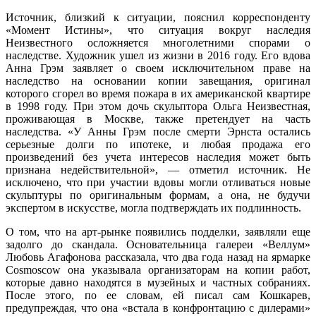
Источник, близкий к ситуации, пояснил корреспонденту
«Момент Истины», что ситуация вокруг наследия
Неизвестного осложняется многолетними спорами о
наследстве. Художник ушел из жизни в 2016 году. Его вдова
Анна Грэм заявляет о своем исключительном праве на
наследство на основании копии завещания, оригинал
которого сгорел во время пожара в их американской квартире
в 1998 году. При этом дочь скульптора Ольга Неизвестная,
проживающая в Москве, также претендует на часть
наследства. «У Анны Грэм после смерти Эрнста остались
серьезные долги по ипотеке, и любая продажа его
произведений без учета интересов наследия может быть
признана недействительной», — отметил источник. Не
исключено, что при участии вдовы могли отливаться новые
скульптуры по оригинальным формам, а она, не будучи
экспертом в искусстве, могла подтверждать их подлинность.
О том, что на арт-рынке появились подделки, заявляли еще
задолго до скандала. Основательница галереи «Веллум»
Любовь Агафонова рассказала, что два года назад на ярмарке
Cosmoscow она указывала организаторам на копии работ,
которые давно находятся в музейных и частных собраниях.
После этого, по ее словам, ей писал сам Кошкарев,
предупреждая, что она «встала в конфронтацию с дилерами»