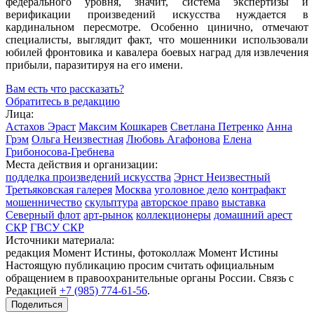
федерального уровня, значит, система экспертизы и
верификации произведений искусства нуждается в
кардинальном пересмотре. Особенно цинично, отмечают
специалисты, выглядит факт, что мошенники использовали
юбилей фронтовика и кавалера боевых наград для извлечения
прибыли, паразитируя на его имени.
Вам есть что рассказать?
Обратитесь в редакцию
Лица:
Астахов Эраст
Максим Кошкарев
Светлана Петренко
Анна
Грэм
Ольга Неизвестная
Любовь Агафонова
Елена
Грибоносова-Гребнева
Места действия и организации:
подделка произведений искусства
Эрнст Неизвестный
Третьяковская галерея
Москва
уголовное дело
контрафакт
мошенничество
скульптура
авторское право
выставка
Северный флот
арт-рынок
коллекционеры
домашний арест
СКР
ГВСУ СКР
Источники материала:
редакция Момент Истины, фотоколлаж Момент Истины
Настоящую публикацию просим считать официальным
обращением в правоохранительные органы России. Связь с
Редакцией
+7 (985) 774-61-56
.
Поделиться