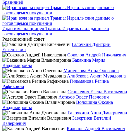
Бразилией
Иран взял на прицел Трампа: Израиль слил данные о
готовящемся покушении
Редакционный совет
Галочкин Дмитрий
Евгеньевич
Соколов Андрей Николаевич
Бакакина Мария
Владимировна
Миненкова Анна Олеговна
Алибекова Асият Мурадовна
Гильманова Регина
Рафиковна
Станкевич Елена Васильевна
Астахов Эраст Павлович
Волошина Оксана
Владимировна
Галочкина Анна Дмитриевна
Завертнев Виталий
Валериевич
Каленов Андрей Васильевич