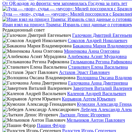
От QR-кодов до фронта: чем запомнилась Госдума за пять лет
Лула — «вор», судья — «мусор»: Милей поссорился с Бразилие
Иран взял на прицел Трампа: Израиль слил данные о готовящ
Редакционный совет
Галочкин Дмитрий Евгеньев
Соколов Андрей Николаевич
Бакакина Мария Владимиро
Миненкова Анна Олеговна
Алибекова Асият Мурадовна
Гильманова Регина Рафиковн
Станкевич Елена Васильевна
Астахов Эраст Павлович
Волошина Оксана Владим
Галочкина Анна Дмитриевна
Завертнев Виталий Валерие
Каленов Андрей Васильевич
Кирьянов Артем Юрьевич
Кумохин Александр Генна
Лебедев Александр Алек
Лыткин Денис Игоревич
Мельников Антон Павлович
Пашин Фёдор
Радостев Игорь Сергеевич