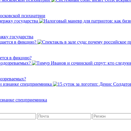
осковской психиатрии
ржку государства
ается в фикцию?
дозреваемых?
 изнанке спецприемника