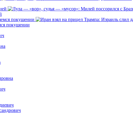
й
емся покушении
ич
вна
а
ировна
вич
диевич
сандрович