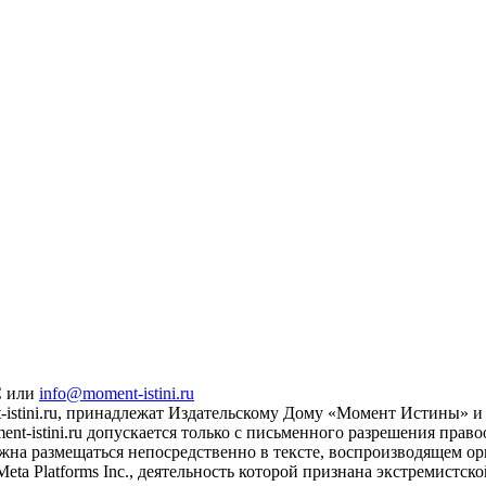
С или
info@moment-istini.ru
istini.ru, принадлежат Издательскому Дому «Момент Истины» и 
t-istini.ru допускается только с письменного разрешения прав
жна размещаться непосредственно в тексте, воспроизводящем ори
eta Platforms Inc., деятельность которой признана экстремистс