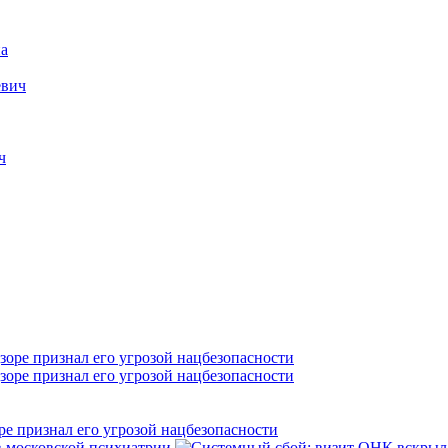
а
евич
ч
е признал его угрозой нацбезопасности