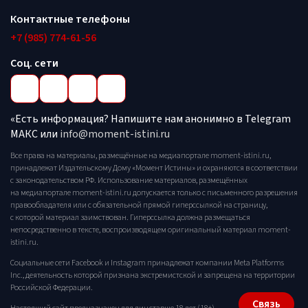
Контактные телефоны
+7 (985) 774-61-56
Соц. сети
«Есть информация? Напишите нам анонимно в Telegram
МАКС или
info@moment-istini.ru
Все права на материалы, размещённые на медиапортале moment-istini.ru,
принадлежат Издательскому Дому «Момент Истины» и охраняются в соответствии
с законодательством РФ. Использование материалов, размещённых
на медиапортале moment-istini.ru допускается только с письменного разрешения
правообладателя или с обязательной прямой гиперссылкой на страницу,
с которой материал заимствован. Гиперссылка должна размещаться
непосредственно в тексте, воспроизводящем оригинальный материал moment-
istini.ru.
Социальные сети Facebook и Instagram принадлежат компании Meta Platforms
Inc., деятельность которой признана экстремистской и запрещена на территории
Российской Федерации.
Связь