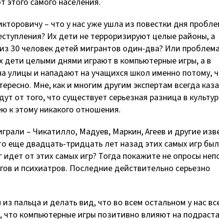
т этого самого населения.
икторовичу – что у нас уже ушла из повестки дня пробл
ступления? Их дети не терроризируют целые районы, а
 из 30 человек детей мигрантов один-два? Или проблема
 их дети целыми днями играют в компьютерные игры, а в
а улицы и нападают на учащихся школ именно потому, ч
ересно. Мне, как и многим другим экспертам всегда каза
ут от того, что существует серьезная разница в культур
ю к этому никакого отношения.
играли – Чикатилло, Мадуев, Маркин, Агеев и другие изв
то еще двадцать-тридцать лет назад этих самых игр был
 идет от этих самых игр? Тогда покажите не опросы неп
огов и психиатров. Последние действительно серьезно
з пальца и делать вид, что во всем остальном у нас вс
м, что компьютерные игры позитивно влияют на подрас