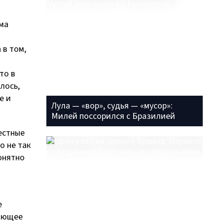
ема
 в том,
то в
лось,
е и
Лула — «вор», судья — «мусор»:
Милей поссорился с Бразилией
естные
о не так
онятно
е
тающее