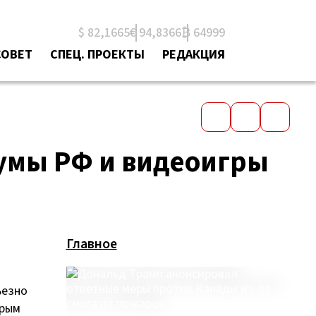
$ 82,1665
€ 94,8366
₿ 64999
СОВЕТ
СПЕЦ. ПРОЕКТЫ
РЕДАКЦИЯ
думы РФ и видеоигры
Главное
ьезно
орым