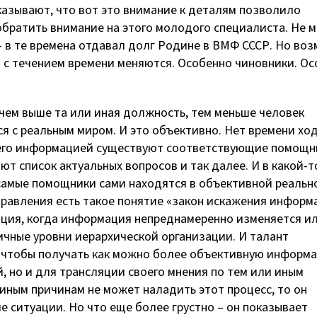
казывают, что вот это внимание к деталям позволило
ратить внимание на этого молодого специалиста. Не м
 – в те времена отдавал долг Родине в ВМФ СССР. Но во
ди с течением времени меняются. Особенно чиновники. О
 чем выше та или иная должность, тем меньше человек
 с реальным миром. И это объективно. Нет времени хо
я его информацией существуют соответствующие помощн
ют список актуальных вопросов и так далее. И в какой-т
и самые помощники сами находятся в объективной реальн
равления есть такое понятие «закон искажения информ
ация, когда информация непреднамеренно изменяется и
чные уровни иерархической организации. И талант
, чтобы получать как можно более объективную информа
, но и для трансляции своего мнения по тем или иным
 иным причинам не может наладить этот процесс, то он
е ситуации. Но что еще более грустно – он показывает