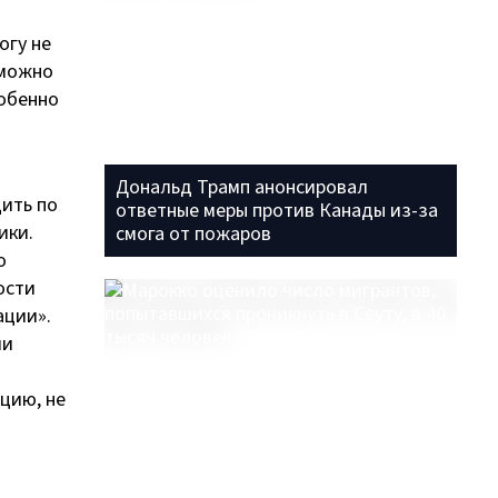
огу не
зможно
собенно
Дональд Трамп анонсировал
дить по
ответные меры против Канады из-за
ики.
смога от пожаров
о
ости
ации».
ли
цию, не