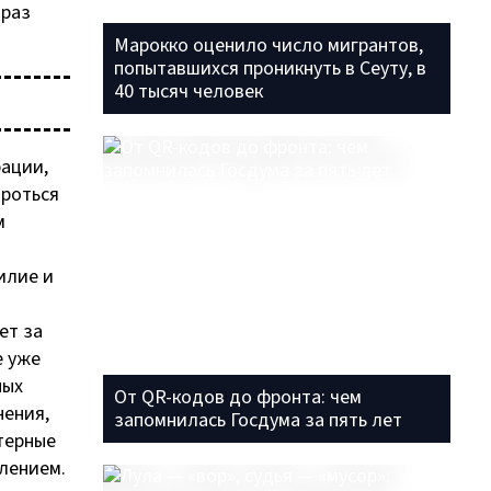
браз
Марокко оценило число мигрантов,
попытавшихся проникнуть в Сеуту, в
40 тысяч человек
ации,
ороться
м
илие и
и
ет за
е уже
ных
От QR-кодов до фронта: чем
нения,
запомнилась Госдума за пять лет
терные
елением.