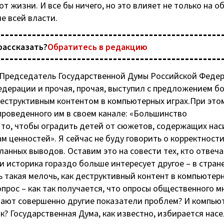
т жизни. И все бы ничего, но это влияет не только на о
е всей власти.
рассказать?
Обратитесь в редакцию
Председатель Государственной Думы Российской Федер
дерации и прочая, прочая, выступил с предложением б
деструктивным контентом в компьютерных играх.При это
 проведенного им в своем канале: «Большинство
 то, чтобы оградить детей от сюжетов, содержащих нас
м ценностей». Я сейчас не буду говорить о корректност
анных выводов. Оставим это на совести тех, кто отвеча
 и историка гораздо больше интересует другое – в стран
ь такая мелочь, как деструктивный контент в компьютер
прос – как так получается, что опросы общественного м
ают совершенно другие показатели проблем? И компью
к? Государственная Дума, как известно, избирается нас