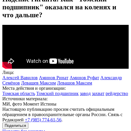
подшипник" оказался на коленях и
что дальше?
Лица:
Алексей Вавилов
Аминов Ринат
Аминов Руфат
Александр
Семёнов
Левашев Максим
Левашов Максим
Места действия и организации:
Томская область
Томский подшипник
завод
захват
рейдерство
Источники материала:
МИ, фото Момент Истины
Настоящую публикацию просим считать официальным
обращением в правоохранительные органы России. Связь с
Редакцией
+7 (985) 774-61-56
.
Поделиться