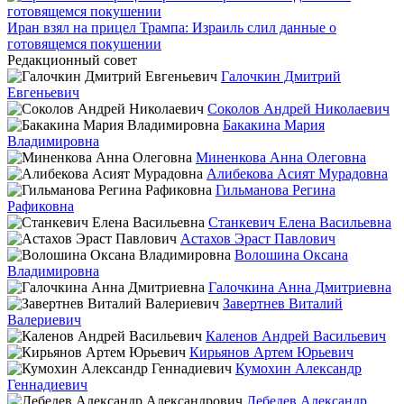
Иран взял на прицел Трампа: Израиль слил данные о
готовящемся покушении
Редакционный совет
Галочкин Дмитрий
Евгеньевич
Соколов Андрей Николаевич
Бакакина Мария
Владимировна
Миненкова Анна Олеговна
Алибекова Асият Мурадовна
Гильманова Регина
Рафиковна
Станкевич Елена Васильевна
Астахов Эраст Павлович
Волошина Оксана
Владимировна
Галочкина Анна Дмитриевна
Завертнев Виталий
Валериевич
Каленов Андрей Васильевич
Кирьянов Артем Юрьевич
Кумохин Александр
Геннадиевич
Лебедев Александр