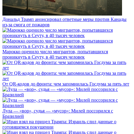
Дональд Трамп анонсировал ответные меры против Канады
из-за смога от пожаров
Марокко оценило число мигрантов, попытавшихся
проникнуть в Сеуту, в 40 тысяч человек
От QR-кодов до фронта: чем запомнилась Госдума за пять лет
Лула — «вор», судья — «мусор»: Милей поссорился с
Бразилией