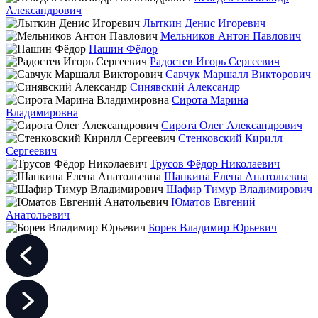
Александрович
Лыткин Денис Игоревич
Мельников Антон Павлович
Пашин Фёдор
Радостев Игорь Сергеевич
Савчук Маршалл Викторович
Синявский Александр
Сирота Марина
Владимировна
Сирота Олег Александрович
Стенковский Кирилл
Сергеевич
Трусов Фёдор Николаевич
Шапкина Елена Анатольевна
Шафир Тимур Владимирович
Юматов Евгений
Анатольевич
Борев Владимир Юрьевич