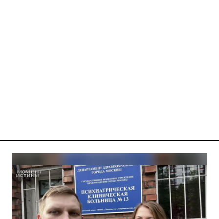
Галочкин Дмитрий Евге