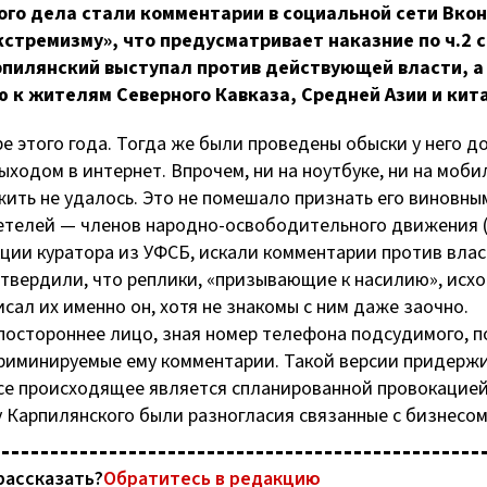
го дела стали комментарии в социальной сети Вкон
стремизму», что предусматривает наказние по ч.2 с
арпилянский выступал против действующей власти, а
 к жителям Северного Кавказа, Средней Азии и кит
 этого года. Тогда же были проведены обыски у него д
ыходом в интернет. Впрочем, ни на ноутбуке, ни на моби
ить не удалось. Это не помешало признать его виновны
детелей — членов
народно-освободительного
движения (
укции куратора из УФСБ, искали комментарии против влас
дтвердили, что реплики, «призывающие к насилию», исх
исал их именно он, хотя не знакомы с ним даже заочно.
 постороннее лицо, зная номер телефона подсудимого, 
нкриминируемые ему комментарии. Такой версии придерж
все происходящее является спланированной провокацией
у Карпилянского были разногласия связанные с бизнесом
рассказать?
Обратитесь в редакцию