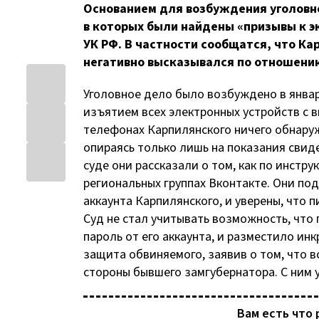
Основанием для возбуждения уголовно
в которых были найдены «призывы к эк
УК РФ. В частности сообщатся, что К
негативно высказывался по отношению
Уголовное дело было возбуждено в январе
изъятием всех электронных устройств с в
телефонах Карпилянского ничего обнаруж
опираясь только лишь на показания сви
суде они рассказали о том, как по инстр
региональных группах Вконтакте. Они по
аккаунта Карпилянского, и уверены, что п
Суд не стал учитывать возможность, что
пароль от его аккаунта, и разместило и
защита обвиняемого, заявив о том, что 
стороны бывшего замгубернатора. С ним 
Вам есть что 