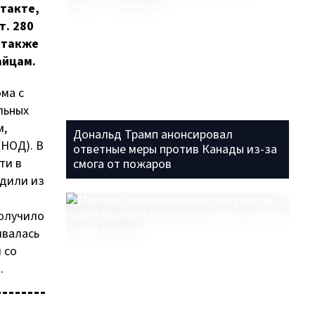
такте,
т. 280
 также
айцам.
ома с
льных
м,
Дональд Трамп анонсировал
НОД). В
ответные меры против Канады из-за
ти в
смога от пожаров
одили из
получило
ивалась
 со
.