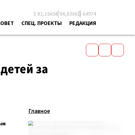
$ 82,1665
€ 94,8366
₿ 64974
СОВЕТ
СПЕЦ. ПРОЕКТЫ
РЕДАКЦИЯ
детей за
Главное
ым