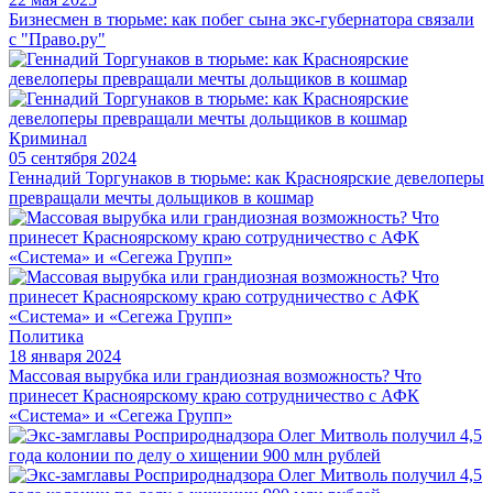
Бизнесмен в тюрьме: как побег сына экс-губернатора связали
с "Право.ру"
Криминал
05 сентября 2024
Геннадий Торгунаков в тюрьме: как Красноярские девелоперы
превращали мечты дольщиков в кошмар
Политика
18 января 2024
Массовая вырубка или грандиозная возможность? Что
принесет Красноярскому краю сотрудничество с АФК
«Система» и «Сегежа Групп»