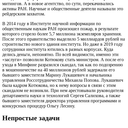
митингов. А в новое агентство, по сути, перекачивались
активы РАН. Научные и общественные деятели называли это
рейдерским захватом.
В 2014 году в Институте научной информации по
общественным наукам РАН произошел пожар, в результате
которого сгорело более 5,7 миллиона экземпляров хранения.
После этого правительство выделило 5 миллиардов рублей на
строительство нового здания института. Но даже в 2019 году
сотрудники института ютились в разных корпусах. Куда
делись деньги, непонятно. По всей видимости, именно эти
«заслуги» позволили Котюкову стать министром. А после его
ухода в Минфине разразился скандал, так как по подозрению
в мошенничестве на 40 миллионов рублей задержали его
бывшего заместителя Марину Лукашевич и начальника
управления Россотрудничества Михаила Попова. Лукашевич
была кадром Котюкова, но к нему вопросы в связи с этим
скандалом не возникли. При нем арестовывали руководителя
департамента науки и технологий Сергея Салихова, а также
бывшего заместителя директора управления программами и
конкурсных процедур Ольгу Лесину.
Непростые задачи