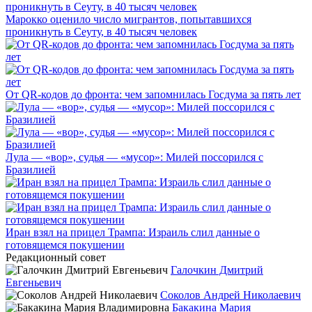
Марокко оценило число мигрантов, попытавшихся
проникнуть в Сеуту, в 40 тысяч человек
От QR-кодов до фронта: чем запомнилась Госдума за пять лет
Лула — «вор», судья — «мусор»: Милей поссорился с
Бразилией
Иран взял на прицел Трампа: Израиль слил данные о
готовящемся покушении
Редакционный совет
Галочкин Дмитрий
Евгеньевич
Соколов Андрей Николаевич
Бакакина Мария