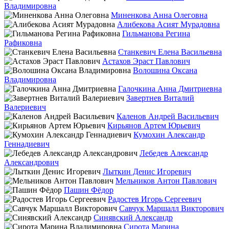
Владимировна
Миненкова Анна Олеговна
Алибекова Асият Мурадовна
Гильманова Регина
Рафиковна
Станкевич Елена Васильевна
Астахов Эраст Павлович
Волошина Оксана
Владимировна
Галочкина Анна Дмитриевна
Завертнев Виталий
Валериевич
Каленов Андрей Васильевич
Кирьянов Артем Юрьевич
Кумохин Александр
Геннадиевич
Лебедев Александр
Александрович
Лыткин Денис Игоревич
Мельников Антон Павлович
Пашин Фёдор
Радостев Игорь Сергеевич
Савчук Маршалл Викторович
Синявский Александр
Сирота Марина