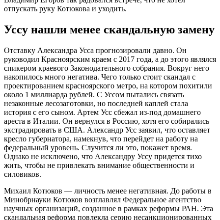
отпускать руку Котюкова и уходить.
Уссу нашли менее скандальную замену
Отставку Александра Усса прогнозировали давно. Он
руководил Красноярским краем с 2017 года, а до этого являлся
спикером краевого Законодательного собрания. Вокруг него
накопилось много негатива. Чего только стоит скандал с
проектированием красноярского метро, на котором похитили
около 1 миллиарда рублей. С Уссом пытались связать
незаконные лесозаготовки, но последней каплей стала
история с его сыном. Артем Усс сбежал
из-под
домашнего
ареста в Италии. Он вернулся в Россию, хотя его собирались
экстрадировать в США. Александр Усс заявил, что оставляет
кресло губернатора, намекнув, что перейдет на работу на
федеральный уровень. Случится ли это, покажет время.
Однако не исключено, что Александру Уссу придется тихо
жить, чтобы не привлекать внимание общественности и
силовиков.
Михаил Котюков — личность менее негативная. До работы в
Минобрнауки Котюков возглавлял Федеральное агентство
научных организаций, созданное в рамках реформы РАН. Эта
скандальная реформа повлекла серию несанкционированных