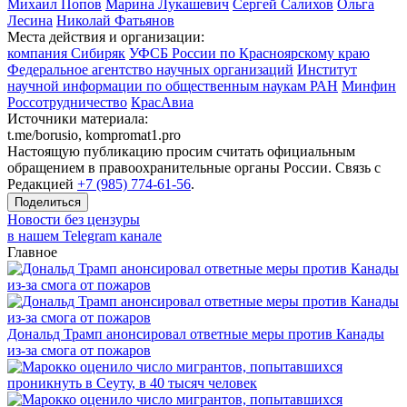
Михаил Попов
Марина Лукашевич
Сергей Салихов
Ольга
Лесина
Николай Фатьянов
Места действия и организации:
компания Сибиряк
УФСБ России по Красноярскому краю
Федеральное агентство научных организаций
Институт
научной информации по общественным наукам РАН
Минфин
Россотрудничество
КрасАвиа
Источники материала:
t.me/borusio, kompromat1.pro
Настоящую публикацию просим считать официальным
обращением в правоохранительные органы России. Связь с
Редакцией
+7 (985) 774-61-56
.
Поделиться
Новости без цензуры
в нашем Telegram канале
Главное
Дональд Трамп анонсировал ответные меры против Канады
из-за смога от пожаров