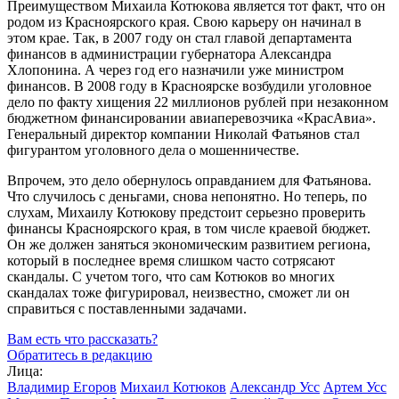
Преимуществом Михаила Котюкова является тот факт, что он
родом из Красноярского края. Свою карьеру он начинал в
этом крае. Так, в 2007 году он стал главой департамента
финансов в администрации губернатора Александра
Хлопонина. А через год его назначили уже министром
финансов. В 2008 году в Красноярске возбудили уголовное
дело по факту хищения 22 миллионов рублей при незаконном
бюджетном финансировании авиаперевозчика «КрасАвиа».
Генеральный директор компании Николай Фатьянов стал
фигурантом уголовного дела о мошенничестве.
Впрочем, это дело обернулось оправданием для Фатьянова.
Что случилось с деньгами, снова непонятно. Но теперь, по
слухам, Михаилу Котюкову предстоит серьезно проверить
финансы Красноярского края, в том числе краевой бюджет.
Он же должен заняться экономическим развитием региона,
который в последнее время слишком часто сотрясают
скандалы. С учетом того, что сам Котюков во многих
скандалах тоже фигурировал, неизвестно, сможет ли он
справиться с поставленными задачами.
Вам есть что рассказать?
Обратитесь в редакцию
Лица:
Владимир Егоров
Михаил Котюков
Александр Усс
Артем Усс