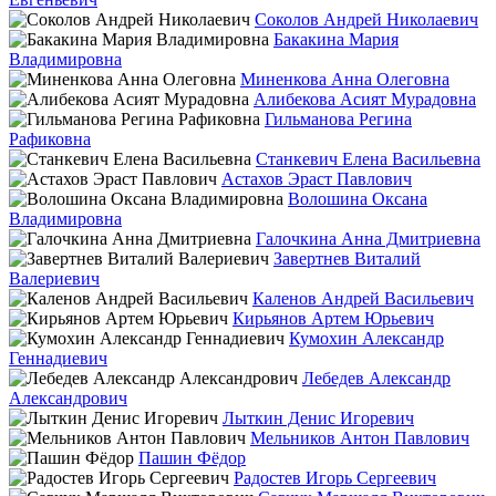
Соколов Андрей Николаевич
Бакакина Мария
Владимировна
Миненкова Анна Олеговна
Алибекова Асият Мурадовна
Гильманова Регина
Рафиковна
Станкевич Елена Васильевна
Астахов Эраст Павлович
Волошина Оксана
Владимировна
Галочкина Анна Дмитриевна
Завертнев Виталий
Валериевич
Каленов Андрей Васильевич
Кирьянов Артем Юрьевич
Кумохин Александр
Геннадиевич
Лебедев Александр
Александрович
Лыткин Денис Игоревич
Мельников Антон Павлович
Пашин Фёдор
Радостев Игорь Сергеевич