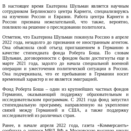
В настоящее время Екатерина Шульман является научным
сотрудником Берлинского центра Карнеги, специализируясь
на изучении России и Евразии. Работа центра Карнеги в
России признана нежелательной, что также, вероятно,
повлияло на решение о преследовании политолога.
Отметим, что Екатерина Шульман покинула Россию в апреле
2022 года, незадолго до признания ее иностранным агентом.
Она объяснила свой отъезд приглашением в Германию в
качестве стипендиата фонда Роберта Боша. По словам
Шульман, договоренности с фондом были достигнуты еще в
марте 2021 года, задолго до начала специальной военной
операции и ужесточения политической ситуации в России.
Она подчеркивала, что ее пребывание в Германии носит
временный характер и не является эмиграцией.
Фонд Роберта Боша – один из крупнейших частных фондов
Германии, оказывающий поддержку образовательным и
исследовательским программам. С 2021 года фонд запустил
стипендиальную программу, направленную на укрепление
связей между Германией и США, а также поддержку
исследователей из различных стран.
Ранее, в начале апреля 2022 года, газета «Коммерсантъ»
сообщала о запросе МВД РФ в Московскую высшую школу