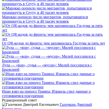
Марокко оценило число мигрантов, попытавшихся
проникнуть в Сеуту, в 40 тысяч человек
От QR-кодов до фронта: чем запомнилась Госдума за пять лет
Лула — «вор», судья — «мусор»: Милей поссорился с
Бразилией
Иран взял на прицел Трампа: Израиль слил данные о
готовящемся покушении
Редакционный совет
Галочкин Дмитрий
Евгеньевич