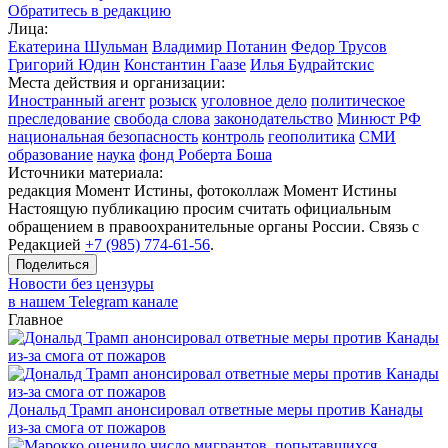
Обратитесь в редакцию
Лица:
Екатерина Шульман
Владимир Потанин
Федор Трусов
Григорий Юдин
Константин Гаазе
Илья Будрайтскис
Места действия и организации:
Иностранный агент
розыск
уголовное дело
политическое
преследование
свобода слова
законодательство
Минюст РФ
национальная безопасность
контроль
геополитика
СМИ
образование
наука
фонд Роберта Боша
Источники материала:
редакция Момент Истины, фотоколлаж Момент Истины
Настоящую публикацию просим считать официальным
обращением в правоохранительные органы России. Связь с
Редакцией
+7 (985) 774-61-56
.
Поделиться
Новости без цензуры
в нашем Telegram канале
Главное
Дональд Трамп анонсировал ответные меры против Канады
из-за смога от пожаров