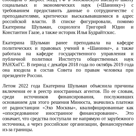
социальных и экономических наук («Шанинку») с
требованием предоставить данные о сотрудничестве с
преподавателями, критически высказывавшимися в адрес
российской власти. В списке фигурировали, помимо
Екатерины Шульман, социологи Григорий Юдин и
Константин Гаазе, а также историк Илья Будрайтскис.
Екатерина Шульман ранее преподавала на кафедре
политических и правовых учений в «Шанинке», а также
работала на кафедре государственного управления и
публичной политики Института общественных наук
РАНХиГС. В период с декабря 2018 года по октябрь 2019 года
она входила в состав Совета по правам человека при
президенте России.
Летом 2022 года Екатерина Шульман объяснила причины
включения ее в реестр иностранных агентов. По ее словам,
среди источников финансирования, послуживших
основанием для этого решения Минюста, значились платежи
от радиостанции «Эхо Москвы», квалифицированные как
«опосредованное иностранное финансирование». Это
означает, что средства поступали не напрямую от зарубежного
источника, а через российские организации, финансируемые
из-за границы.