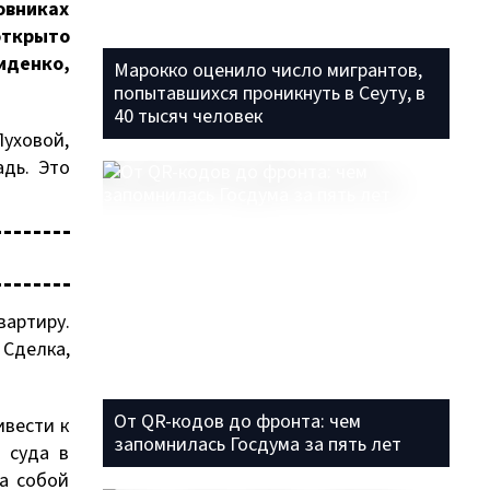
овниках
открыто
иденко,
Марокко оценило число мигрантов,
попытавшихся проникнуть в Сеуту, в
40 тысяч человек
Пуховой,
дь. Это
артиру.
Сделка,
От QR-кодов до фронта: чем
ивести к
запомнилась Госдума за пять лет
 суда в
за собой