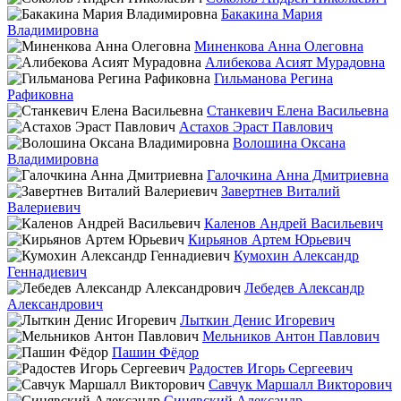
Бакакина Мария
Владимировна
Миненкова Анна Олеговна
Алибекова Асият Мурадовна
Гильманова Регина
Рафиковна
Станкевич Елена Васильевна
Астахов Эраст Павлович
Волошина Оксана
Владимировна
Галочкина Анна Дмитриевна
Завертнев Виталий
Валериевич
Каленов Андрей Васильевич
Кирьянов Артем Юрьевич
Кумохин Александр
Геннадиевич
Лебедев Александр
Александрович
Лыткин Денис Игоревич
Мельников Антон Павлович
Пашин Фёдор
Радостев Игорь Сергеевич
Савчук Маршалл Викторович
Синявский Александр