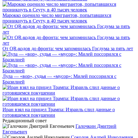
Марокко оценило число мигрантов, попытавшихся
проникнуть в Сеуту, в 40 тысяч человек
От QR-кодов до фронта: чем запомнилась Госдума за пять лет
Лула — «вор», судья — «мусор»: Милей поссорился с
Бразилией
Иран взял на прицел Трампа: Израиль слил данные о
готовящемся покушении
Редакционный совет
Галочкин Дмитрий
Евгеньевич
Соколов Андрей Николаевич