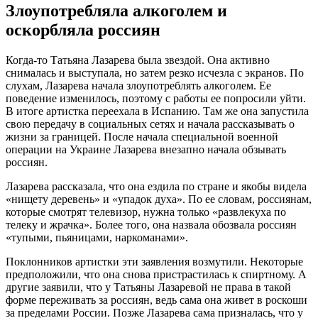
Злоупотребляла алкоголем и
оскорбляла россиян
Когда-то
Татьяна Лазарева была звездой. Она активно
снималась и выступала, но затем резко исчезла с экранов. По
слухам, Лазарева начала злоупотреблять алкоголем. Ее
поведение изменилось, поэтому с работы ее попросили уйти.
В итоге артистка переехала в Испанию. Там же она запустила
свою передачу в социальных сетях и начала рассказывать о
жизни за границей. После начала специальной военной
операции на Украине Лазарева внезапно начала обзывать
россиян.
Лазарева рассказала, что она ездила по стране и якобы видела
«нищету деревень» и «упадок духа». По ее словам, россиянам,
которые смотрят телевизор, нужна только «развлекуха по
телеку и жрачка». Более того, она назвала обозвала россиян
«тупыми, пьяницами, наркоманами».
Поклонников артистки эти заявления возмутили. Некоторые
предположили, что она снова пристрастилась к спиртному. А
другие заявили, что у Татьяны Лазаревой не права в такой
форме переживать за россиян, ведь сама она живет в роскоши
за пределами России. Позже Лазарева сама призналась, что у