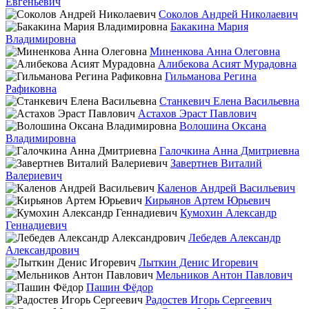
Евгеньевич
Соколов Андрей Николаевич
Бакакина Мария
Владимировна
Миненкова Анна Олеговна
Алибекова Асият Мурадовна
Гильманова Регина
Рафиковна
Станкевич Елена Васильевна
Астахов Эраст Павлович
Волошина Оксана
Владимировна
Галочкина Анна Дмитриевна
Завертнев Виталий
Валериевич
Каленов Андрей Васильевич
Кирьянов Артем Юрьевич
Кумохин Александр
Геннадиевич
Лебедев Александр
Александрович
Лыткин Денис Игоревич
Мельников Антон Павлович
Пашин Фёдор
Радостев Игорь Сергеевич