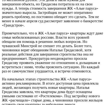
завершения объекта, но Гридасова потратила их на свои
нужды. А теперь стоимость завершения ЖК «Алые паруса»
значительно выросла. Застройщик не может оперативно
решить проблему, но постоянно обещает это сделать. Тем не
менее в начале апреля суд рассмотрит заявление о банкротстве
«Грандстроя».
Примечательно, что в ЖК «Алые паруса» квартиры ждут даже
семьи мобилизованных россиян. Власти всех уровней
обещали им помощь в решении любых вопросов. Но
чувашский Минстрой не спешит это делать. Более того,
чиновники верят обещаниям Натальи Гридасовой, хотя
реальные действия для завершения строительства она не
предпринимает. Прокуратура неоднократно просила
Гридасову проявить уважение по отношению к дольщикам и
встретиться с ними, чтобы прояснить ситуацию. Но каждый
раз ее самочувствие ухудшается, и встречи отменяются.
На начальных этапах строительства ЖК «Алые паруса»
активно рекламировали. В итоге доступная цена привлекла
людей, желающих получить новые квартиры. Наталья
Гридасова заявляла, что квартиры дома будут оснащены
умными системами от «Ростелекома». Под застройку нового
ЖК «расчищали» старые дома, а чиновники просили жильцов
оставить свои квартиры за небольшие деньги.