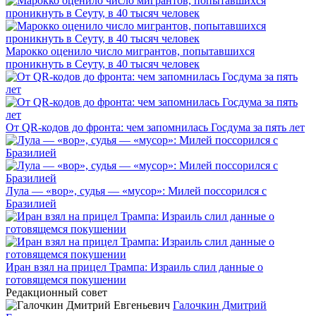
Марокко оценило число мигрантов, попытавшихся
проникнуть в Сеуту, в 40 тысяч человек
От QR-кодов до фронта: чем запомнилась Госдума за пять лет
Лула — «вор», судья — «мусор»: Милей поссорился с
Бразилией
Иран взял на прицел Трампа: Израиль слил данные о
готовящемся покушении
Редакционный совет
Галочкин Дмитрий