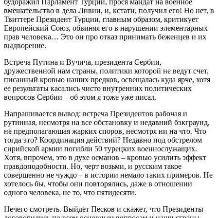
будоражил Парламент Турции, прося мандат на военное
вмешательство в дела Ливии, и, кстати, получил его! Но нет, в
Твиттере Президент Турции, главным образом, критикует
Европейский Союз, обвиняя его в нарушении элементарных
прав человека… Это он про отказ принимать беженцев и их
выдворение.
Встреча Путина и Вучича, президента Сербии,
дружественной нам страны, политики которой не ведут счет,
писанный кровью наших предков, освещалась куда ярче, хотя
ее результаты касались чисто внутренних политических
вопросов Сербии – об этом я тоже уже писал.
Напрашивается вывод: встреча Президентов рабочая и
рутинная, несмотря на все обстановку и недавний бэкграунд,
не предполагающая жарких споров, несмотря ни на что. Что
тогда это? Координация действий? Недавно под обстрелом
сирийской армии погибли 50 турецких военнослужащих.
Хотя, впрочем, это в духе османов – кровью усилить эффект
правдоподобности. Но, черт возьми, и русским такое
совершенно не чуждо – в истории немало таких примеров. Не
хотелось бы, чтобы они повторялись, даже в отношении
одного человека, не то, что пятидесяти.
Нечего смотреть. Выйдет Песков и скажет, что Президенты
договорились по всем основным вопросам и наши страны