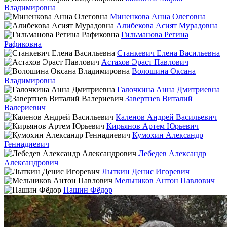
Владимировна
Миненкова Анна Олеговна
Алибекова Асият Мурадовна
Гильманова Регина
Рафиковна
Станкевич Елена Васильевна
Астахов Эраст Павлович
Волошина Оксана
Владимировна
Галочкина Анна Дмитриевна
Завертнев Виталий
Валериевич
Каленов Андрей Васильевич
Кирьянов Артем Юрьевич
Кумохин Александр
Геннадиевич
Лебедев Александр
Александрович
Лыткин Денис Игоревич
Мельников Антон Павлович
Пашин Фёдор