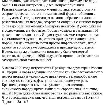
Мы помним, как изменилась наша жизнь, потому что ящик
ожил. Он стал интересен. Далее, вопрос привычки.
Развивающаяся динамично журналистика всегда стоит на
острие протеста, постоянно меняя свой формат общения с
социумом. Сегодня, несмотря на многообразие каналов и
развлекательных передач, эффект от общения с ящиком порой
снова до боли знакомый: «Смотреть нечего!». И дело даже не
в содержании, а в формате. Формат устарел и замылился. И
даже я – не исключение. Я чувствую, как мое творчество так
же становится рутинным, отчего приходится напоминать
порой, а в действительности просто информировать, что о
каком-то вопросе уже освещалось в предыдущих статьях.
Время, когда журналистика воистину была четвертой
властью, например, в 1996 году, либо прошло, либо заметно
замедлило свой фатальный бег.
5 марта 2020 года встречаются Президенты двух стран России
и Турции. 4 марта ведущие новостные каналы рассказывают о
перестановках в украинском правительстве, однообразные
ток-шоу, по своему эффекту напоминающие уже речь
Брежнева, спорят о том, чья гуманитарная помощь
сирийскому народу круче: наша или европейская. Конечно,
наша! Пусть даже объективно это так, но разве это так важно?
Что-то вскользь сказали, что, мол, встретятся завтра Путин и
Эрдоган. Зачем?