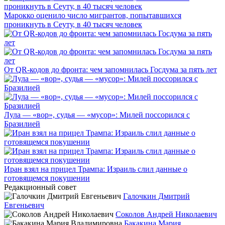
Марокко оценило число мигрантов, попытавшихся
проникнуть в Сеуту, в 40 тысяч человек
От QR-кодов до фронта: чем запомнилась Госдума за пять лет
Лула — «вор», судья — «мусор»: Милей поссорился с
Бразилией
Иран взял на прицел Трампа: Израиль слил данные о
готовящемся покушении
Редакционный совет
Галочкин Дмитрий
Евгеньевич
Соколов Андрей Николаевич
Бакакина Мария