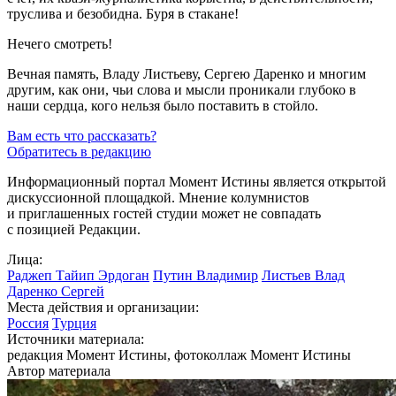
труслива и безобидна. Буря в стакане!
Нечего смотреть!
Вечная память, Владу Листьеву, Сергею Даренко и многим
другим, как они, чьи слова и мысли проникали глубоко в
наши сердца, кого нельзя было поставить в стойло.
Вам есть что рассказать?
Обратитесь в редакцию
Информационный портал Момент Истины является открытой
дискуссионной площадкой. Мнение колумнистов
и приглашенных гостей студии может не совпадать
с позицией Редакции.
Лица:
Раджеп Тайип Эрдоган
Путин Владимир
Листьев Влад
Даренко Сергей
Места действия и организации:
Россия
Турция
Источники материала:
редакция Момент Истины, фотоколлаж Момент Истины
Автор материала