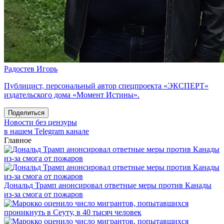
Радостев Игорь
Публицист, персональный автор спецпроекта «ЭКСПЕРТ»
издательского дома «Момент Истины».
Поделиться
Новости без цензуры
в нашем Telegram канале
Главное
Дональд Трамп анонсировал ответные меры против Канады
из-за смога от пожаров