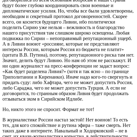
будут более глубоко координировать свои военные и
дипломатические усилия. Но, чтобы все были удовлетворены,
необходим и секретный протокол договоренностей. Скорее
всего, он коснется будущего Ливии, ибо политически
поделить Сирию уже нельзя – вежливость и благородство
нашего присутствия там слишком широко освещены. Любая
подвижка по Сирии – непоправимый репутационный ущерб.
А в Ливии воюют «россияне, которые не представляют
интересы России, которым Россия из бюджета не платит»
(цитата В.В. Путина), поэтому, репутационного риска там нет.
Значит, делить будут Ливию. Но нам об этом не расскажут. И
ни один журналист на пресс-конференции не задаст вопрос:
«Как будет разделена Ливия?» (хотя и так ясно – по границе
Триполитании и Киренаики). Иначе надо кого-то свергнуть и
придать суду: либо Хафтара, чего не может допустить Россия,
либо Сараджа, чего не может допустить Турция. А если не
договорится, то странным образом Ливия будет продолжать
отзываться эхом в Сирийском Идлибе.
Но, никто этого не спросит. Формат не тот!
В журналистике России настал застой! Нет воинов! То есть
тех, для кого спокойствие и рутина эфира – таже смерть. Нет
таких даже в интернете. Навальный и Ходорковский – не в
счет, их квази-журналистика корыстна, в действительности,