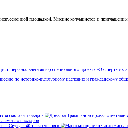
скуссионной площадкой. Мнение колумнистов и приглашенных г
цист, персональный автор специального проекта «Эксперт» изд
омиссию по историко-культурному наследию и гражданскому об
за смога от пожаров