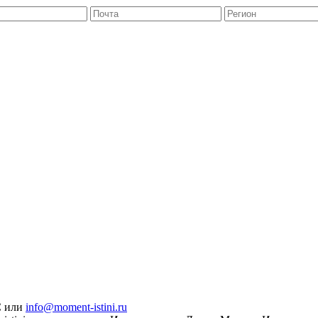
С или
info@moment-istini.ru