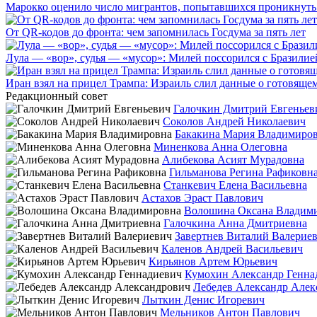
Марокко оценило число мигрантов, попытавшихся проникнуть в
От QR-кодов до фронта: чем запомнилась Госдума за пять лет
Лула — «вор», судья — «мусор»: Милей поссорился с Бразилие
Иран взял на прицел Трампа: Израиль слил данные о готовящ
Редакционный совет
Галочкин Дмитрий Евгеньев
Соколов Андрей Николаевич
Бакакина Мария Владимиро
Миненкова Анна Олеговна
Алибекова Асият Мурадовна
Гильманова Регина Рафиковн
Станкевич Елена Васильевна
Астахов Эраст Павлович
Волошина Оксана Владим
Галочкина Анна Дмитриевна
Завертнев Виталий Валерие
Каленов Андрей Васильевич
Кирьянов Артем Юрьевич
Кумохин Александр Генна
Лебедев Александр Алек
Лыткин Денис Игоревич
Мельников Антон Павлович