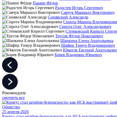
Пашин Фёдор
Радостев Игорь Сергеевич
Савчук Маршалл Викторович
Синявский Александр
Сирота Марина Владимировн
Сирота Олег Александрович
Стенковский Кирилл Серге
Трусов Фёдор Николаевич
Шапкина Елена Анатольевна
Шафир Тимур Владимирович
Юматов Евгений Анатольеви
Борев Владимир Юрьевич
Рекомендуем
смотреть все
Общество
25 апреля 2026
Крокус стал штабом безопасности: как НСБ выстраивает цифр