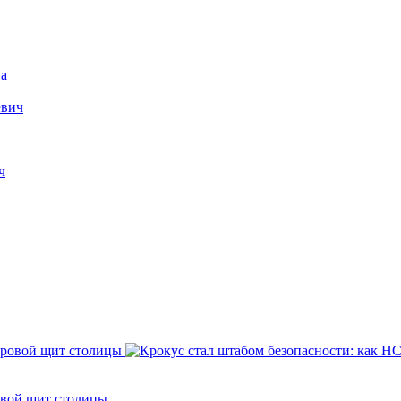
а
евич
ч
овой щит столицы