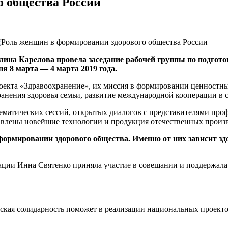
о общества России
лина Карелова провела заседание рабочей группы по подгот
я 8 марта — 4 марта 2019 года.
оекта «Здравоохранение», их миссия в формировании ценностны
анения здоровья семьи, развитие международной кооперации в с
тематических сессий, открытых диалогов с представителями пр
авлены новейшие технологии и продукция отечественных произв
рмировании здорового общества. Именно от них зависит здор
ации Инна Святенко приняла участие в совещании и поддержала
кая солидарность поможет в реализации национальных проектов