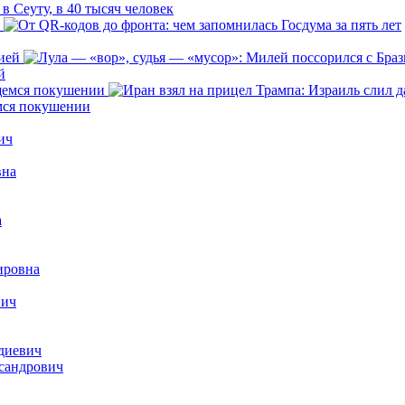
 Сеуту, в 40 тысяч человек
й
емся покушении
ич
вна
а
ировна
вич
диевич
сандрович