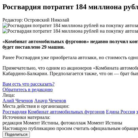
Росгвардия потратит 184 миллиона руб
Редактор: Островский Николай
«Комбинат автомобильных фургонов» недавно получил контр
будет поставлено 29 машин.
Ранее Росгвардия уже приобретала автозаки, но стоимость од
Примечательно, что одним из акционеров «Комбината автомоб
Кабардино-Балкарии
. Предполагается также, что он — брат б
Вам есть что рассказать?
Обратитесь в редакцию
Лица:
Алий Чеченов
Анаур Чеченов
Места действия и организации:
Росгвардия
Комбинат автомобильных фургонов
Едина Россия
Источники материала:
редакция Момент Истины, фотоколлаж Момент Истины
Настоящую публикацию просим считать официальным обращени
Поделиться