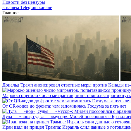
Новости без цензуры
в нашем Telegram канале
Главное
Дональд Трамп анонсировал ответные меры против Канады из-
Марокко оценило число мигрантов, попытавшихся проникнуть в
От QR-кодов до фронта: чем запомнилась Госдума за пять лет
Лула — «вор», судья — «мусор»: Милей поссорился с Бразилие
Иран взял на прицел Трампа: Израиль слил данные о готовящ