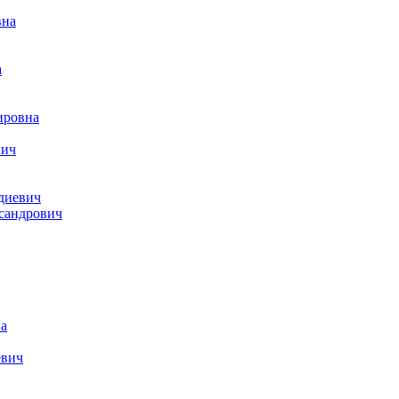
вна
а
ировна
вич
диевич
сандрович
а
евич