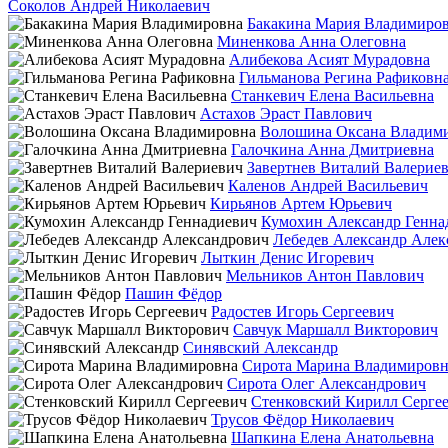
Соколов Андрей Николаевич
Бакакина Мария Владимиро
Миненкова Анна Олеговна
Алибекова Асият Мурадовна
Гильманова Регина Рафиковн
Станкевич Елена Васильевна
Астахов Эраст Павлович
Волошина Оксана Владим
Галочкина Анна Дмитриевна
Завертнев Виталий Валерие
Каленов Андрей Васильевич
Кирьянов Артем Юрьевич
Кумохин Александр Генна
Лебедев Александр Алек
Лыткин Денис Игоревич
Мельников Антон Павлович
Пашин Фёдор
Радостев Игорь Сергеевич
Савчук Маршалл Викторович
Синявский Александр
Сирота Марина Владимировн
Сирота Олег Александрович
Стенковский Кирилл Серге
Трусов Фёдор Николаевич
Шапкина Елена Анатольевна