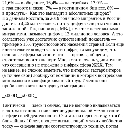
21,6% — в общепите, 16,4% — на стройках, 13,9% —
в транспорте и связи, 7% — в гостиничном бизнесе, 8% —
в прислуге.». Как это выглядит в абсолютных цифрах?
По данным Росстата, за 2019 год число мигрантов в России
достигло 4,46 млн человек, но эту цифру эксперты считают
заниженной. Так, например, МВД, вместе с нелегальными
мигрантами, называет цифру в 13 миллионов человек. А это
согласитесь уже достаточно существенный показатель —
примерно 15% трудоспособного населения страны! Если еще
внимательнее вглядеться в эти цифры, то мы увидим, что
основные сферы занятости это — торговля, общепит,
строительство и транспорт. Мне, кстати, очень удивительно,
что совершенно не отражена в цифрах сфера
ЖКХ
. Тем
не менее, не сложно заметить, что интересы гастарбайтеров
(а точнее свои) лоббируют компании в которых востребован
минимально квалифицированный труд. Именно они
пробивают квоты на трудовую миграцию.
_x000D__x000D_
Тактически — здесь и сейчас, им не выгодно вкладываться
в автоматизацию и повышение уровня малой механизации
в сфере своей деятельности. Считать на перспективу, хотя бы
ближайших 10 лет, процесс вызывающий у таких лоббистов
тоску — сначала закупи соответствующую технику, потом