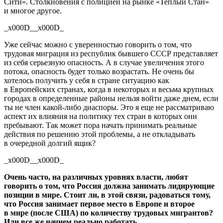
Сити». Столкновения с полицией на рынке «Теплый Стан»
и многое другое.
_x000D__x000D_
Уже сейчас можно с уверенностью говорить о том, что
трудовая миграция из республик бывшего СССР представляет
из себя серьезную опасность. А в случае увеличения этого
потока, опасность будет только возрастать. Не очень бы
хотелось получить у себя в стране ситуацию как
в Европейских странах, когда в некоторых и весьма крупных
городах в определенные районы нельзя войти даже днем, если
ты не член
какой-либо
диаспоры. Это я еще не рассматриваю
аспект их влияния на политику тех стран в которых они
пребывают. Так может пора начать принимать реальные
действия по решению этой проблемы, а не откладывать
в очередной долгий ящик?
_x000D__x000D_
Очень часто, на различных уровнях власти, любят
говорить о том, что Россия должна занимать лидирующие
позиции в мире. Стоит ли, в этой связи, радоваться тому,
что Россия занимает первое место в Европе и второе
в мире (после США) по количеству трудовых мигрантов?
Или все же начнем реально работать