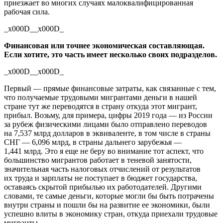
приезжает во многих случаях малоквалифицированная
рабочая сила.
_x000D__x000D_
Финансовая или точнее экономическая составляющая.
Если хотите, это часть имеет несколько своих подразделов.
_x000D__x000D_
Первый — прямые финансовые затраты, как связанные с тем,
что получаемые трудовыми мигрантами деньги в нашей
стране тут же переводятся в страну откуда этот мигрант,
прибыл. Возьму, для примера, цифры 2019 года — из России
за рубеж физическими лицами было отправлено переводов
на 7,537 млрд долларов в эквиваленте, в том числе в страны
СНГ — 6,096 млрд, в страны дальнего зарубежья —
1,441 млрд. Это я еще не беру во внимание тот аспект, что
большинство мигрантов работает в теневой занятости,
значительная часть налоговых отчислений от результатов
их труда и зарплаты не поступает в бюджет государства,
оставаясь скрытой прибылью их работодателей. Другими
словами, те самые деньги, которые могли бы быть потрачены
внутри страны и пошли бы на развитие ее экономики, были
успешно влиты в экономику стран, откуда приехали трудовые
мигранты.