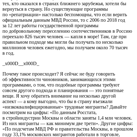
тех, кто оказался в странах ближнего зарубежья, хотели бы
вернуться в страну. Но существующие программы
по «репатриации» настолько беспомощны, что если верить
официальным данным МВД России, то с 2006 по 2018 год
за 12 лет работы государственной программы
по добровольному переселению соотечественников в Россию
переехало 826 тысяч человек — капля в море! Там, где при
правильном подходе мы могли бы получать по несколько
миллионов человек ежегодно, мы получаем около 70 тысяч
в год.
_x000D__x000D_
Почему такое происходит? Я сейчас не буду говорить
об эффективности чиновников, занимающихся этими
программами, о том, что подобные программы требуют
совсем другого подхода и планирования — это понятные
вещи. Я хочу обратить внимание на несколько другой
аспект — а кому выгодно, что бы в страну въезжали
«низкоквалифицированные» трудовые мигранты? Давайте
посмотрим на цифры: «По данным Росстата,
в стройиндустрии Москвы и области заняты 1,4 млн человек.
Из них мигранты — как минимум две трети». Другие цифры:
«По подсчетам МВД РФ и правительства Москвы, в прошлом
году 33,1% московских мигрантов работали в торговле,