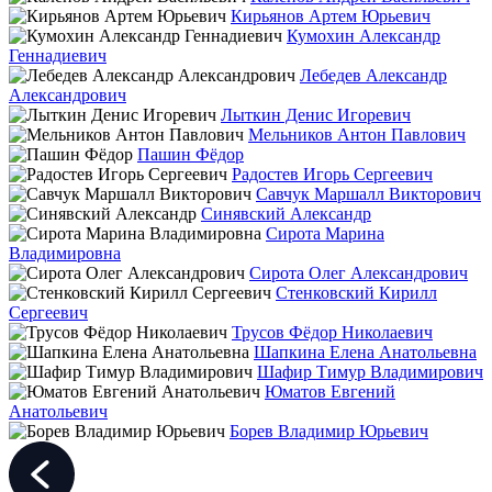
Кирьянов Артем Юрьевич
Кумохин Александр
Геннадиевич
Лебедев Александр
Александрович
Лыткин Денис Игоревич
Мельников Антон Павлович
Пашин Фёдор
Радостев Игорь Сергеевич
Савчук Маршалл Викторович
Синявский Александр
Сирота Марина
Владимировна
Сирота Олег Александрович
Стенковский Кирилл
Сергеевич
Трусов Фёдор Николаевич
Шапкина Елена Анатольевна
Шафир Тимур Владимирович
Юматов Евгений
Анатольевич
Борев Владимир Юрьевич