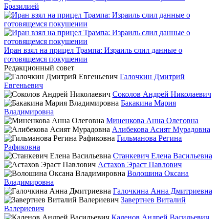
Бразилией
Иран взял на прицел Трампа: Израиль слил данные о
готовящемся покушении
Редакционный совет
Галочкин Дмитрий
Евгеньевич
Соколов Андрей Николаевич
Бакакина Мария
Владимировна
Миненкова Анна Олеговна
Алибекова Асият Мурадовна
Гильманова Регина
Рафиковна
Станкевич Елена Васильевна
Астахов Эраст Павлович
Волошина Оксана
Владимировна
Галочкина Анна Дмитриевна
Завертнев Виталий
Валериевич
Каленов Андрей Васильевич