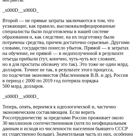
_x000D__x000D_
Второй — не прямые затраты заключаются в том, что
уезжающие, как правило, высококвалифицированные
специалисты были подготовлены в нашей системе
образования и, как следствие, на их подготовку были
потрачены средства, причем достаточно серьезные. Другими
словами, государство понесло убыток. Прямой — в затратах
на обучение, не прямой — в недополученной в результате
отъезда прибыли (тут, конечно,
чуть-чуть
все сложнее,
но я для простаты обозначу это так). Это тоже не один млрд.
долларов. Точнее не так, в результате этого процесса,
по подсчетам экономистов (Масленников В.В. и др), Россия
в период с 2000 по 2019 год потеряла порядка
500 млрд. долларов.
_x000D__x000D_
Теперь, опять, вернемся к идеологической и, частично
экономическим составляющим. Если верить
Россотрудничеству за пределами России проживает около
30 миллионов соотечественников (хотя по неофициальным
данным и исходя из численности населения бывшего СССР
их существенно больше). Значительная часть из них, особенно