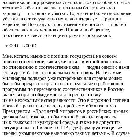
найми квалифицированных специалистов способных с этой
техникой работать, да еще и плати им более высокую
зарплату — сплошные убытки. То, что еще более глобальные
убытки несет государство их мало интересует. Принцип
маркизы де Помпадур: «после меня хоть потоп» — прочно
обосновался в их установках. Причем, в общепите,
и особенно в такси, это еще и прямая угроза жизни.
_x000D__x000D_
Мне, кстати, именно с позиции государства не совсем
понятно отсутствие, как я уже писал, внятной политики
по отношению к соотечественникам — людям одной с нами
культуры и базовых социальных установок. На те самые
миллиарды долларов уже потерянных для страны можно
было бы прекрасно организовать реальные и работающие
программы по переселению соотечественников в Россию,
включая при необходимости и переподготовку
их на необходимые специальности. Это в огромной степени
могло бы решить и еще одну проблему, обозначенную
Президентом: «Доля детей мигрантов в российских школах
должна быть такова, чтобы можно было адаптировать
их к языковой и культурной среде, а также не допустить
ситуации, как в Европе и США, где формируются целые
школы, укомплектованные только такими детьми». В случае