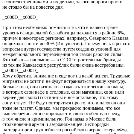
с соотечественниками и их детьми, такого вопроса просто
не стояло бы на повестке дня.
_x000D__x000D_
При этом необходимо помнить и то, что в нашей стране
уровень официальной безработицы находится в районе 6%,
причем в некоторых регионах, например, Северного Кавказа,
он доходит почти до 30% (Ингушетия). Почему нельзя решать
вопросы внутри государства путем создания условий для
межрегионального перемещения той самой рабочей силы?
Кто забыл — напомню — в СССР строительные бригады
из тех же Кавказских республик были очень востребованы.
_x000D__x000D_
Хочу обратить внимание и еще вот на какой аспект. Трудовые
мигранты не хотят и не будут встраиваться в нашу культуру.
Больше того, они начинают создавать этнические анклавы,
в которых свои кафе и столовые, свои магазины, свои (или
вернее для своих) гостиницы и все остальное, что этому
сопутствует. Не буду повторяться про то, что и налогов они
тоже не платят. Однако, мы прекрасно понимаем, что все
вышеперечисленное порождает и свою особенную среду,
в том числе и криминальную. Год назад в Москве были
столкновения армян и азербайджанцев. Беспорядки
на территории крупнейшего российского агрокластера «Фуд