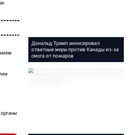
ки
Дональд Трамп анонсировал
ответные меры против Канады из-за
ением
смога от пожаров
лее
 органы