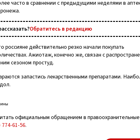
олее часто в сравнении с предыдущими неделями в апте
оронежа.
рассказать?
Обратитесь в редакцию
о россияне действительно резко начали покупать
личествах. Ажиотаж, конечно же, связан с распростран
нним сезоном простуд.
тараются запастись лекарственными препаратами. Наибо
дол.
тины
итать официальным обращением в правоохранительные
) 774-61-56
.