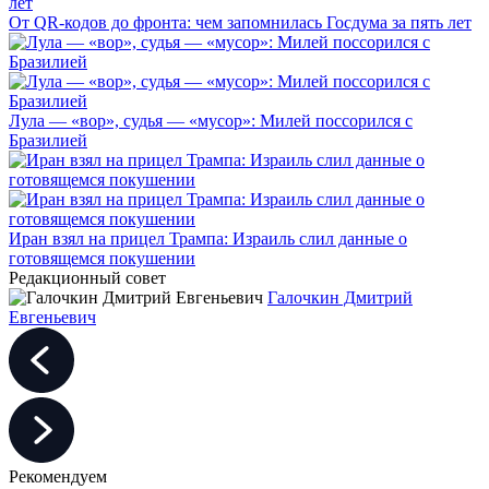
От QR-кодов до фронта: чем запомнилась Госдума за пять лет
Лула — «вор», судья — «мусор»: Милей поссорился с
Бразилией
Иран взял на прицел Трампа: Израиль слил данные о
готовящемся покушении
Редакционный совет
Галочкин Дмитрий
Евгеньевич
Рекомендуем