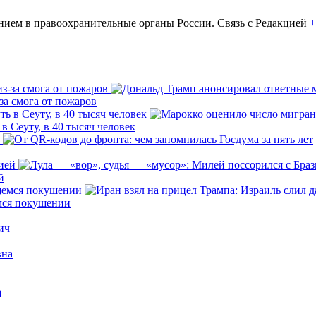
ем в правоохранительные органы России. Связь с Редакцией
+
за смога от пожаров
 Сеуту, в 40 тысяч человек
й
емся покушении
ич
вна
а