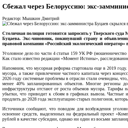
Сбежал через Белоруссию: экс-заммини
Редактор: Мышкин Дмитрий
Столичная полиция готовится запросить у Тверского суда
Буцаева. Экс-чиновник, покинувший страну и объявленн
правовой компании «Российский экологический оператор» в
Уголовное дело по части 4 статьи 159 УК РФ (мошенничество
Как стало известно редакции «Момент Истины», расследовани
Напомним, что мусорная реформа стартовала еще в 2019 году
мусора, а также привлечение частного капитала через конце
2026 году системные проблемы в отрасли стали очевидны, что
менее 40% запланированных объектов. Многие регионы до 
инфраструктуры отстают от роста объемов мусора. Тарифы на
убытки, что приводит к сбоям в графиках вывоза. Частные 
продлить до 2028 года эксплуатацию старых полигонов, котор
Источники сообщают, что поводом для возбуждения уголов
освоение средств, выделенных на федеральный проект «Ком
рублей в качестве субсидии, однако ни один из восьми заплан