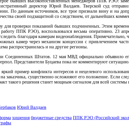
 трое бывших высокопоставленных менеджеров ППК РЭО: замес
стративный директор Юрий Валдаев. Тверской суд отправил
нии. По данным источников, все трое признали вину и на допр
чества своей подзащитной со следствием, от дальнейших комме
аузу для проверки показаний бывших подчиненных. Этим времен
, работу ППК РЭО), воспользовался весьма оперативно. 23 апр
тследить благодаря камерам видеонаблюдения. Примечательно, чт
орожных камер через механизм концессии с привлечением частн
ема распространилась и на другие регионы.
ии Соединенных Штатов. 12 мая МВД официально объявило его 
нтерпол. Представители Буцаева пока не комментируют ситуацию
яркий пример конфликта интересов и нецелевого использовани
на заказчика, существенно осложняют его положение. Если сле
акт такого решения станет мощным сигналом для всей системы г
ербаков
Юрий Валдаев
форма
хищения
бюджетные средства
ППК РЭО (Российский экол
трафы