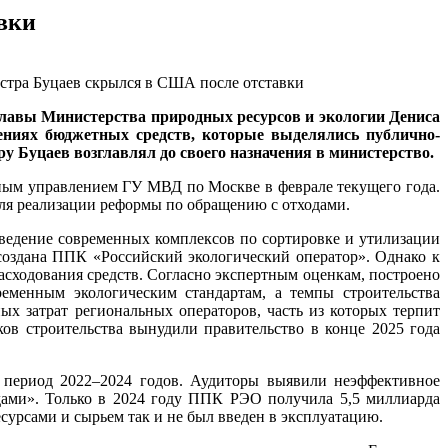
вки
главы Министерства природных ресурсов и экологии Дениса
ениях бюджетных средств, которые выделялись публично-
 Буцаев возглавлял до своего назначения в министерство.
нным управлением ГУ МВД по Москве в феврале текущего года.
ля реализации реформы по обращению с отходами.
зведение современных комплексов по сортировке и утилизации
 создана ППК «Российский экологический оператор». Однако к
асходования средств. Согласно экспертным оценкам, построено
еменным экологическим стандартам, а темпы строительства
ых затрат региональных операторов, часть из которых терпит
ов строительства вынудили правительство в конце 2025 года
 период 2022–2024 годов. Аудиторы выявили неэффективное
дами». Только в 2024 году ППК РЭО получила 5,5 миллиарда
сурсами и сырьем так и не был введен в эксплуатацию.