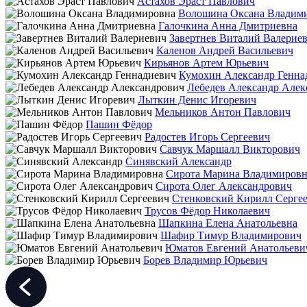
Астахов Эраст Павлович
Волошина Оксана Владим
Галочкина Анна Дмитриевна
Завертнев Виталий Валерие
Каленов Андрей Васильевич
Кирьянов Артем Юрьевич
Кумохин Александр Генна
Лебедев Александр Алек
Лыткин Денис Игоревич
Мельников Антон Павлович
Пашин Фёдор
Радостев Игорь Сергеевич
Савчук Маршалл Викторович
Синявский Александр
Сирота Марина Владимировн
Сирота Олег Александрович
Стенковский Кирилл Серге
Трусов Фёдор Николаевич
Шапкина Елена Анатольевна
Шафир Тимур Владимирович
Юматов Евгений Анатольеви
Борев Владимир Юрьевич