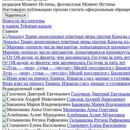
редакция Момент Истины, фотоколлаж Момент Истины
Настоящую публикацию просим считать официальным обращени
Поделиться
Новости без цензуры
в нашем Telegram канале
Главное
Дональд Трамп анонсировал ответные меры против Канады из-
Марокко оценило число мигрантов, попытавшихся проникнуть в
От QR-кодов до фронта: чем запомнилась Госдума за пять лет
Лула — «вор», судья — «мусор»: Милей поссорился с Бразилие
Иран взял на прицел Трампа: Израиль слил данные о готовящ
Редакционный совет
Галочкин Дмитрий Евгеньев
Соколов Андрей Николаевич
Бакакина Мария Владимиро
Миненкова Анна Олеговна
Алибекова Асият Мурадовна
Гильманова Регина Рафиковн
Станкевич Елена Васильевна