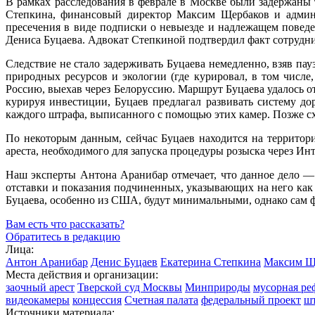
В рамках расследования в феврале в Москве были задержаны
Степкина, финансовый директор Максим Щербаков и админи
пресечения в виде подписки о невыезде и надлежащем поведе
Дениса Буцаева. Адвокат Степкиной подтвердил факт сотрудни
Следствие не стало задерживать Буцаева немедленно, взяв п
природных ресурсов и экологии (где курировал, в том числе
Россию, выехав через Белоруссию. Маршрут Буцаева удалось о
курируя инвестиции, Буцаев предлагал развивать систему д
каждого штрафа, выписанного с помощью этих камер. Позже сх
По некоторым данным, сейчас Буцаев находится на территор
ареста, необходимого для запуска процедуры розыска через И
Наш эксперты Антона Аранибар отмечает, что данное дело — 
отставки и показания подчиненных, указывающих на него как 
Буцаева, особенно из США, будут минимальными, однако сам ф
Вам есть что рассказать?
Обратитесь в редакцию
Лица:
Антон Аранибар
Денис Буцаев
Екатерина Степкина
Максим Щ
Места действия и организации:
заочный арест
Тверской суд Москвы
Минприроды
мусорная ре
видеокамеры
концессия
Счетная палата
федеральный проект
ш
Источники материала: