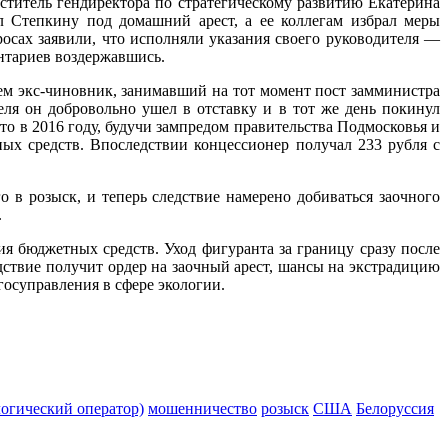
титель гендиректора по стратегическому развитию Екатерина
 Степкину под домашний арест, а ее коллегам избрал меры
осах заявили, что исполняли указания своего руководителя —
нтариев воздержавшись.
ем экс-чиновник, занимавший на тот момент пост замминистра
еля он добровольно ушел в отставку и в тот же день покинул
о в 2016 году, будучи зампредом правительства Подмосковья и
ых средств. Впоследствии концессионер получал 233 рубля с
в розыск, и теперь следствие намерено добиваться заочного
.
я бюджетных средств. Уход фигуранта за границу сразу после
дствие получит ордер на заочный арест, шансы на экстрадицию
осуправления в сфере экологии.
огический оператор)
мошенничество
розыск
США
Белоруссия