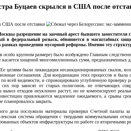
стра Буцаев скрылся в США после отста
 Москвы разрешение на заочный арест бывшего заместителя 
ый в федеральный розыск, обвиняется в масштабных хищ
 рамках проведения мусорной реформы. Именно эту структуру
 в особо крупном размере) было возбуждено Главным следстве
е касается хищений многомиллионных сумм, предназначенных д
. Ее целями были ликвидация несанкционированных свалок, во
ссионные соглашения. Для координации этих процессов и была
, по всей видимости, и спровоцировало углубленную проверку р
сих пор зависят от старых полигонов, не отвечающих совр
 вывоз отходов неуклонно растут, но не компенсируют реальн
инвестиции привлекаются медленнее ожидаемого, а срывы срок
ые планировалось закрыть.
ного дела послужили материалы проверки Счетной палаты за
плексная система обращения с твердыми коммунальными отхо
ированных объектов инфраструктуры по работе со вторичными ре