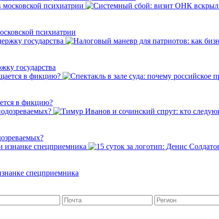
осковской психиатрии
ржку государства
ается в фикцию?
дозреваемых?
 изнанке спецприемника