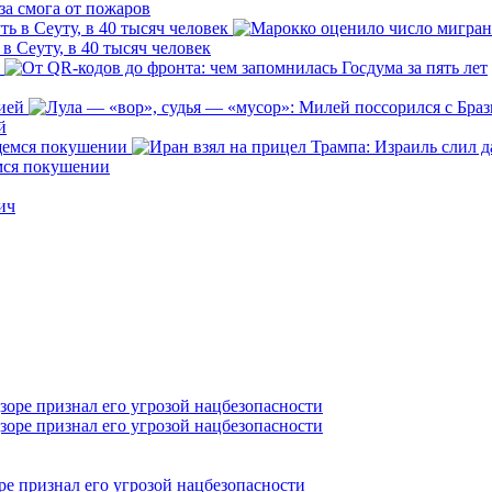
за смога от пожаров
 Сеуту, в 40 тысяч человек
й
емся покушении
ич
е признал его угрозой нацбезопасности