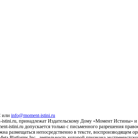
С или
info@moment-istini.ru
istini.ru, принадлежат Издательскому Дому «Момент Истины» и 
t-istini.ru допускается только с письменного разрешения прав
жна размещаться непосредственно в тексте, воспроизводящем ори
eta Platforms Inc., деятельность которой признана экстремистс