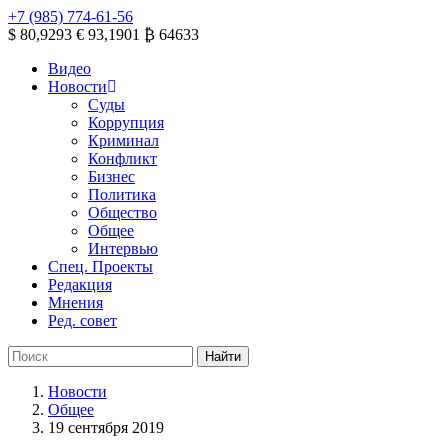
+7 (985) 774-61-56
$ 80,9293
€ 93,1901
₿ 64633
Видео
Новости
Суды
Коррупция
Криминал
Конфликт
Бизнес
Политика
Общество
Общее
Интервью
Спец. Проекты
Редакция
Мнения
Ред. совет
Новости
Общее
19 сентября 2019