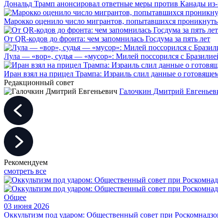
Дональд Трамп анонсировал ответные меры против Канады из-
Марокко оценило число мигрантов, попытавшихся проникнуть в
От QR-кодов до фронта: чем запомнилась Госдума за пять лет
Лула — «вор», судья — «мусор»: Милей поссорился с Бразилие
Иран взял на прицел Трампа: Израиль слил данные о готовящ
Редакционный совет
Галочкин Дмитрий Евгеньев
Рекомендуем
смотреть все
Общее
03 июня 2026
Оккультизм под ударом: Общественный совет при Роскомнадзор