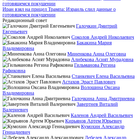
Иран взял на прицел Трампа: Израиль слил данные о
готовящемся покушении
Редакционный совет
Галочкин Дмитрий
Евгеньевич
Соколов Андрей Николаевич
Бакакина Мария
Владимировна
Миненкова Анна Олеговна
Алибекова Асият Мурадовна
Гильманова Регина
Рафиковна
Станкевич Елена Васильевна
Астахов Эраст Павлович
Волошина Оксана
Владимировна
Галочкина Анна Дмитриевна
Завертнев Виталий
Валериевич
Каленов Андрей Васильевич
Кирьянов Артем Юрьевич
Кумохин Александр
Геннадиевич
Лебедев Александр