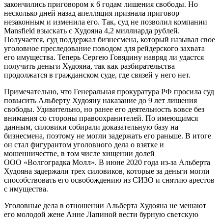
закончились приговором к 6 годам лишения свободы. Но
несколько дней назад апелляция признала приговор
незаконным и изменила его. Так, суд не позволил компании
Mansfield взыскать с Худояна 4,2 миллиарда рублей.
Получается, суд поддержал бизнесмена, который называл свое
уголовное преследование поводом для рейдерского захвата
его имущества. Теперь Сергею Говядину навряд ли удастся
получить деньги Худояна, так как разбирательства
продолжатся в гражданском суде, где связей у него нет.
Примечательно, что Генеральная прокуратура РФ просила суд
повысить Альберту Худояну наказание до 9 лет лишения
свободы. Удивительно, но ранее его деятельность вовсе без
внимания со стороны правоохранителей. По имеющимся
данным, силовики собирали доказательную базу на
бизнесмена, поэтому не могли задержать его раньше. В итоге
он стал фигурантом уголовного дела о взятке и
мошенничестве, в том числе хищении долей
ООО «Волгоградка Молл»
. В июне 2020 года
из-за
Альберта
Худояна задержали трех силовиков, которые за деньги могли
способствовать его освобождению из СИЗО и снятию арестов
с имущества.
Уголовные дела в отношении Альберта Худояна не мешают
его молодой жене Анне Лапиной вести бурную светскую