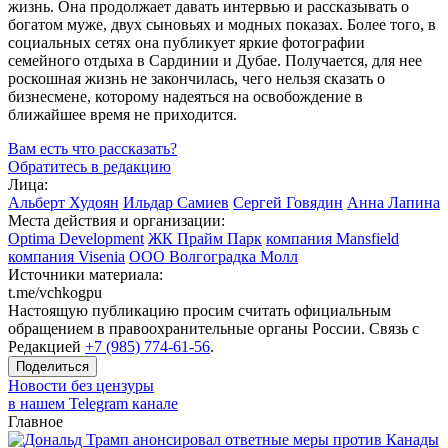
жизнь. Она продолжает давать интервью и рассказывать о
богатом муже, двух сыновьях и модных показах. Более того, в
социальных сетях она публикует яркие фотографии
семейного отдыха в Сардинии и Дубае. Получается, для нее
роскошная жизнь не закончилась, чего нельзя сказать о
бизнесмене, которому надеяться на освобождение в
ближайшее время не приходится.
Вам есть что рассказать?
Обратитесь в редакцию
Лица:
Альберт Худоян
Ильдар Самиев
Сергей Говядин
Анна Лапина
Места действия и организации:
Optima Development
ЖК Прайм Парк
компания Mansfield
компания Visenia
ООО Волгоградка Молл
Источники материала:
t.me/vchkogpu
Настоящую публикацию просим считать официальным
обращением в правоохранительные органы России. Связь с
Редакцией
+7 (985) 774-61-56
.
Поделиться
Новости без цензуры
в нашем Telegram канале
Главное