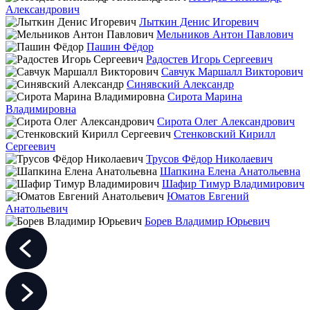
Александрович
Лыткин Денис Игоревич
Мельников Антон Павлович
Пашин Фёдор
Радостев Игорь Сергеевич
Савчук Маршалл Викторович
Синявский Александр
Сирота Марина
Владимировна
Сирота Олег Александрович
Стенковский Кирилл
Сергеевич
Трусов Фёдор Николаевич
Шапкина Елена Анатольевна
Шафир Тимур Владимирович
Юматов Евгений
Анатольевич
Борев Владимир Юрьевич