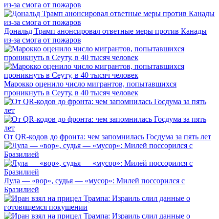
Дональд Трамп анонсировал ответные меры против Канады
из-за смога от пожаров
Марокко оценило число мигрантов, попытавшихся
проникнуть в Сеуту, в 40 тысяч человек
От QR-кодов до фронта: чем запомнилась Госдума за пять лет
Лула — «вор», судья — «мусор»: Милей поссорился с
Бразилией