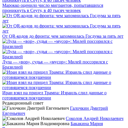
Марокко оценило число мигрантов, попытавшихся
проникнуть в Сеуту, в 40 тысяч человек
От QR-кодов до фронта: чем запомнилась Госдума за пять лет
Лула — «вор», судья — «мусор»: Милей поссорился с
Бразилией
Иран взял на прицел Трампа: Израиль слил данные о
готовящемся покушении
Редакционный совет
Галочкин Дмитрий
Евгеньевич
Соколов Андрей Николаевич
Бакакина Мария