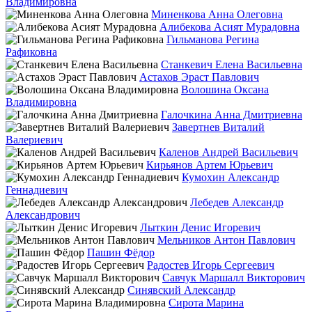
Владимировна
Миненкова Анна Олеговна
Алибекова Асият Мурадовна
Гильманова Регина
Рафиковна
Станкевич Елена Васильевна
Астахов Эраст Павлович
Волошина Оксана
Владимировна
Галочкина Анна Дмитриевна
Завертнев Виталий
Валериевич
Каленов Андрей Васильевич
Кирьянов Артем Юрьевич
Кумохин Александр
Геннадиевич
Лебедев Александр
Александрович
Лыткин Денис Игоревич
Мельников Антон Павлович
Пашин Фёдор
Радостев Игорь Сергеевич
Савчук Маршалл Викторович
Синявский Александр
Сирота Марина