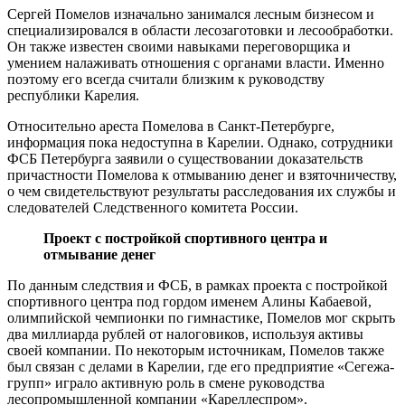
Сергей Помелов изначально занимался лесным бизнесом и
специализировался в области лесозаготовки и лесообработки.
Он также известен своими навыками переговорщика и
умением налаживать отношения с органами власти. Именно
поэтому его всегда считали близким к руководству
республики Карелия.
Относительно ареста Помелова в Санкт-Петербурге,
информация пока недоступна в Карелии. Однако, сотрудники
ФСБ Петербурга заявили о существовании доказательств
причастности Помелова к отмыванию денег и взяточничеству,
о чем свидетельствуют результаты расследования их службы и
следователей Следственного комитета России.
Проект с постройкой спортивного центра и
отмывание денег
По данным следствия и ФСБ, в рамках проекта с постройкой
спортивного центра под гордом именем Алины Кабаевой,
олимпийской чемпионки по гимнастике, Помелов мог скрыть
два миллиарда рублей от налоговиков, используя активы
своей компании. По некоторым источникам, Помелов также
был связан с делами в Карелии, где его предприятие «Сегежа-
групп» играло активную роль в смене руководства
лесопромышленной компании «Кареллеспром».