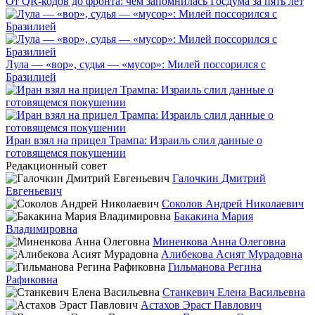
От QR-кодов до фронта: чем запомнилась Госдума за пять лет
Лула — «вор», судья — «мусор»: Милей поссорился с
Бразилией
Иран взял на прицел Трампа: Израиль слил данные о
готовящемся покушении
Редакционный совет
Галочкин Дмитрий
Евгеньевич
Соколов Андрей Николаевич
Бакакина Мария
Владимировна
Миненкова Анна Олеговна
Алибекова Асият Мурадовна
Гильманова Регина
Рафиковна
Станкевич Елена Васильевна
Астахов Эраст Павлович