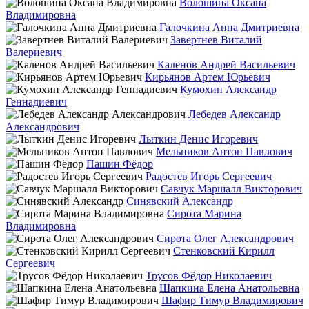
Волошина Оксана
Владимировна
Галочкина Анна Дмитриевна
Завертнев Виталий
Валериевич
Каленов Андрей Васильевич
Кирьянов Артем Юрьевич
Кумохин Александр
Геннадиевич
Лебедев Александр
Александрович
Лыткин Денис Игоревич
Мельников Антон Павлович
Пашин Фёдор
Радостев Игорь Сергеевич
Савчук Маршалл Викторович
Синявский Александр
Сирота Марина
Владимировна
Сирота Олег Александрович
Стенковский Кирилл
Сергеевич
Трусов Фёдор Николаевич
Шапкина Елена Анатольевна
Шафир Тимур Владимирович