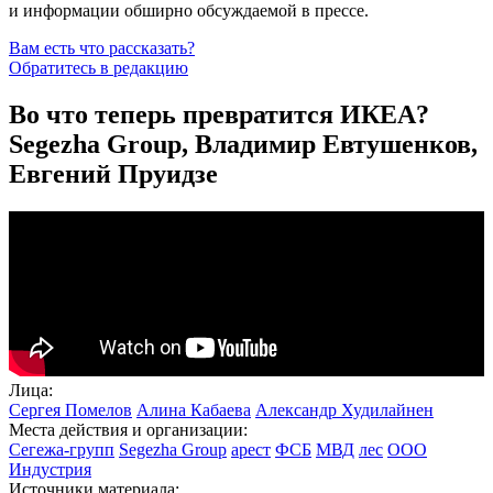
и информации обширно обсуждаемой в прессе.
Вам есть что рассказать?
Обратитесь в редакцию
Во что теперь превратится ИКЕА?
Segezha Group, Владимир Евтушенков,
Евгений Пруидзе
Лица:
Сергея Помелов
Алина Кабаева
Александр Худилайнен
Места действия и организации:
Сегежа-групп
Segezha Group
арест
ФСБ
МВД
лес
ООО
Индустрия
Источники материала: