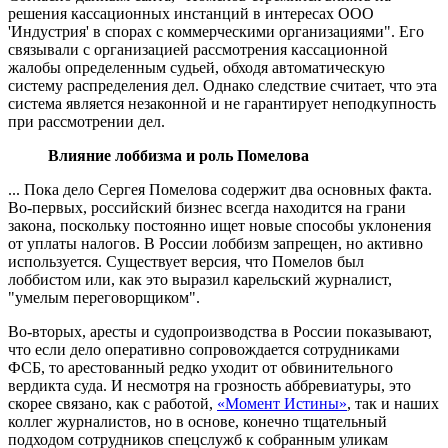
решения кассационных инстанций в интересах ООО
'Индустрия' в спорах с коммерческими организациями". Его
связывали с организацией рассмотрения кассационной
жалобы определенным судьей, обходя автоматическую
систему распределения дел. Однако следствие считает, что эта
система является незаконной и не гарантирует неподкупность
при рассмотрении дел.
Влияние лоббизма и роль Помелова
... Пока дело Сергея Помелова содержит два основных факта.
Во-первых, российский бизнес всегда находится на грани
закона, поскольку постоянно ищет новые способы уклонения
от уплаты налогов. В России лоббизм запрещен, но активно
используется. Существует версия, что Помелов был
лоббистом или, как это выразил карельский журналист,
"умелым переговорщиком".
Во-вторых, аресты и судопроизводства в России показывают,
что если дело оперативно сопровождается сотрудниками
ФСБ, то арестованный редко уходит от обвинительного
вердикта суда. И несмотря на грозность аббревиатуры, это
скорее связано, как с работой,
«Момент Истины»
, так и наших
коллег журналистов, но в основе, конечно тщательный
подходом сотрудников спецслужб к собранным уликам