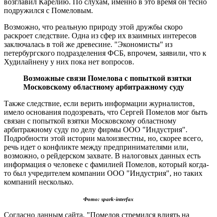
возглавил Карелию. По слухам, именно в это время он тесно
подружился с Помеловым.
Возможно, что реальную природу этой дружбы скоро
раскроет следствие. Одна из сфер их взаимных интересов
заключалась в той же древесине. "Экономисты" из
петербургского подразделения ФСБ, впрочем, заявили, что к
Худилайнену у них пока нет вопросов.
Возможные связи Помелова с попыткой взятки
Московскому областному арбитражному суду
Также следствие, если верить информации журналистов,
имело основания подозревать, что Сергей Помелов мог быть
связан с попыткой взятки Московскому областному
арбитражному суду по делу фирмы ООО "Индустрия".
Подробности этой истории малоизвестны, но, скорее всего,
речь идет о конфликте между предпринимателями или,
возможно, о рейдерском захвате. В налоговых данных есть
информация о человеке с фамилией Помелов, который когда-
то был учредителем компании ООО "Индустрия", но таких
компаний несколько.
Фото: spark-interfax
Согласно данным сайта, "Помелов стремился влиять на