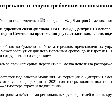
озревают в злоупотреблении полномочи
ной дирекции связи филиала ОАО "РЖД" Дмитрия Семенова, 
сподин Семенов на протяжении двух лет заставлял своих под
ело было возбуждено на базе материалов, представленных у
может обернуться для него тюремным сроком до четырех лет. Н
и сотрудничает со следствием.
боясь за свои карьерные перспективы, молча исполняла распор
остается под завесой молчания. Информация о Дмитрии Семено
 этого, успехи дирекции за 2021 год теперь видятся под нов
 — атмосфере страха и подчинения?
контроля за действиями региональных руководителей в таких кр