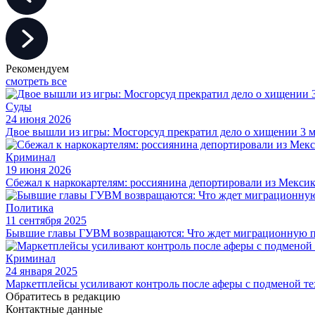
Рекомендуем
смотреть все
Суды
24 июня 2026
Двое вышли из игры: Мосгорсуд прекратил дело о хищении 3 
Криминал
19 июня 2026
Сбежал к наркокартелям: россиянина депортировали из Мексик
Политика
11 сентября 2025
Бывшие главы ГУВМ возвращаются: Что ждет миграционную п
Криминал
24 января 2025
Маркетплейсы усиливают контроль после аферы с подменой т
Обратитесь в редакцию
Контактные данные