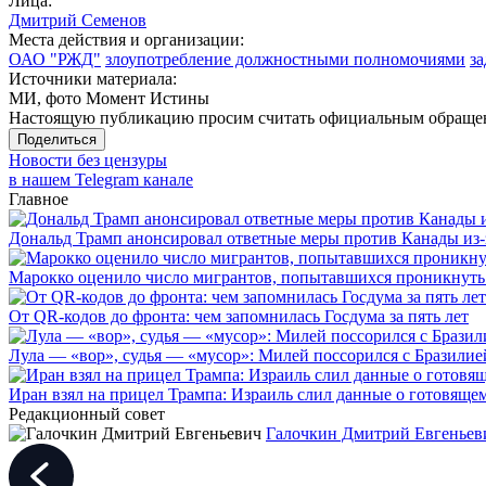
Лица:
Дмитрий Семенов
Места действия и организации:
ОАО "РЖД"
злоупотребление должностными полномочиями
з
Источники материала:
МИ, фото Момент Истины
Настоящую публикацию просим считать официальным обращени
Поделиться
Новости без цензуры
в нашем Telegram канале
Главное
Дональд Трамп анонсировал ответные меры против Канады из-
Марокко оценило число мигрантов, попытавшихся проникнуть в
От QR-кодов до фронта: чем запомнилась Госдума за пять лет
Лула — «вор», судья — «мусор»: Милей поссорился с Бразилие
Иран взял на прицел Трампа: Израиль слил данные о готовящ
Редакционный совет
Галочкин Дмитрий Евгеньев