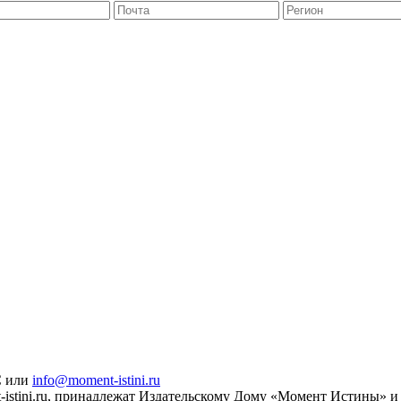
С или
info@moment-istini.ru
istini.ru, принадлежат Издательскому Дому «Момент Истины» и 