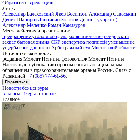
Обратитесь в редакцию
Лица:
Александр Балаховский
Яков Босинзон
Александр Савоськин
Денис Шапиро (Дионисий Золотов
Денис Тумаркин)
Александр Мелешко
Роман Кандауров
Места действия и организации:
прекращение уголовного дела
мошенничество
рейдерский
захват
бытовая химия
СКР
экспертиза подписей
уменьшение
ущерба
срок давности
Арбитражный суд Московской области
Источники материала:
редакция Момент Истины, фотоколлаж Момент Истины
Настоящую публикацию просим считать официальным
обращением в правоохранительные органы России. Связь с
Редакцией
+7 (985) 774-61-56
.
Поделиться
Новости без цензуры
в нашем Telegram канале
Главное