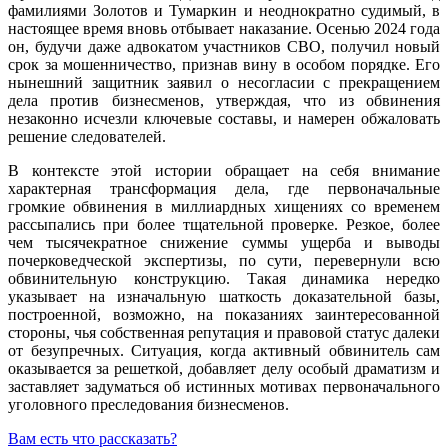
фамилиями Золотов и Тумаркин и неоднократно судимый, в
настоящее время вновь отбывает наказание. Осенью 2024 года
он, будучи даже адвокатом участников СВО, получил новый
срок за мошенничество, признав вину в особом порядке. Его
нынешний защитник заявил о несогласии с прекращением
дела против бизнесменов, утверждая, что из обвинения
незаконно исчезли ключевые составы, и намерен обжаловать
решение следователей.
В контексте этой истории обращает на себя внимание
характерная трансформация дела, где первоначальные
громкие обвинения в миллиардных хищениях со временем
рассыпались при более тщательной проверке. Резкое, более
чем тысячекратное снижение суммы ущерба и выводы
почерковедческой экспертизы, по сути, перевернули всю
обвинительную конструкцию. Такая динамика нередко
указывает на изначальную шаткость доказательной базы,
построенной, возможно, на показаниях заинтересованной
стороны, чья собственная репутация и правовой статус далеки
от безупречных. Ситуация, когда активный обвинитель сам
оказывается за решеткой, добавляет делу особый драматизм и
заставляет задуматься об истинных мотивах первоначального
уголовного преследования бизнесменов.
Вам есть что рассказать?