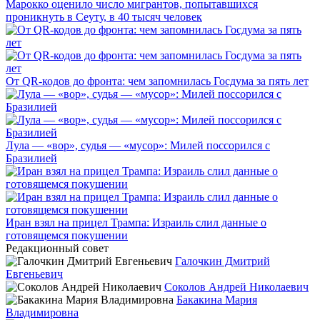
Марокко оценило число мигрантов, попытавшихся
проникнуть в Сеуту, в 40 тысяч человек
От QR-кодов до фронта: чем запомнилась Госдума за пять лет
Лула — «вор», судья — «мусор»: Милей поссорился с
Бразилией
Иран взял на прицел Трампа: Израиль слил данные о
готовящемся покушении
Редакционный совет
Галочкин Дмитрий
Евгеньевич
Соколов Андрей Николаевич
Бакакина Мария
Владимировна