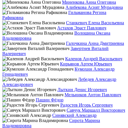
Миненкова Анна Олеговна
Алибекова Асият Мурадовна
Гильманова Регина
Рафиковна
Станкевич Елена Васильевна
Астахов Эраст Павлович
Волошина Оксана
Владимировна
Галочкина Анна Дмитриевна
Завертнев Виталий
Валериевич
Каленов Андрей Васильевич
Кирьянов Артем Юрьевич
Кумохин Александр
Геннадиевич
Лебедев Александр
Александрович
Лыткин Денис Игоревич
Мельников Антон Павлович
Пашин Фёдор
Радостев Игорь Сергеевич
Савчук Маршалл Викторович
Синявский Александр
Сирота Марина
Владимировна