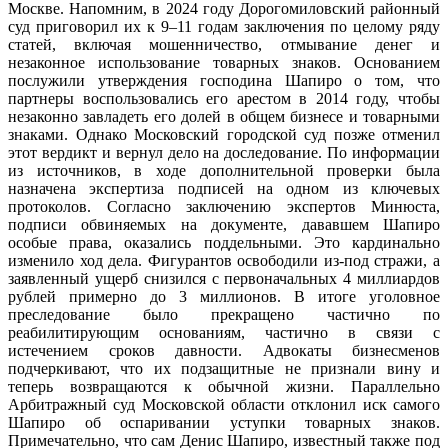
Москве. Напомним, в 2024 году Дорогомиловский районный
суд приговорил их к 9–11 годам заключения по целому ряду
статей, включая мошенничество, отмывание денег и
незаконное использование товарных знаков. Основанием
послужили утверждения господина Шапиро о том, что
партнеры воспользовались его арестом в 2014 году, чтобы
незаконно завладеть его долей в общем бизнесе и товарными
знаками. Однако Московский городской суд позже отменил
этот вердикт и вернул дело на доследование. По информации
из источников, в ходе дополнительной проверки была
назначена экспертиза подписей на одном из ключевых
протоколов. Согласно заключению экспертов Минюста,
подписи обвиняемых на документе, дававшем Шапиро
особые права, оказались поддельными. Это кардинально
изменило ход дела. Фигурантов освободили из-под стражи, а
заявленный ущерб снизился с первоначальных 4 миллиардов
рублей примерно до 3 миллионов. В итоге уголовное
преследование было прекращено частично по
реабилитирующим основаниям, частично в связи с
истечением сроков давности. Адвокаты бизнесменов
подчеркивают, что их подзащитные не признали вину и
теперь возвращаются к обычной жизни. Параллельно
Арбитражный суд Московской области отклонил иск самого
Шапиро об оспаривании уступки товарных знаков.
Примечательно, что сам Денис Шапиро, известный также под