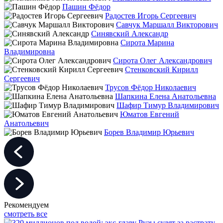
Пашин Фёдор
Радостев Игорь Сергеевич
Савчук Маршалл Викторович
Синявский Александр
Сирота Марина
Владимировна
Сирота Олег Александрович
Стенковский Кирилл
Сергеевич
Трусов Фёдор Николаевич
Шапкина Елена Анатольевна
Шафир Тимур Владимирович
Юматов Евгений
Анатольевич
Борев Владимир Юрьевич
Рекомендуем
смотреть все