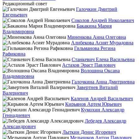
Редакционный совет
Галочкин Дмитрий
Евгеньевич
Соколов Андрей Николаевич
Бакакина Мария
Владимировна
Миненкова Анна Олеговна
Алибекова Асият Мурадовна
Гильманова Регина
Рафиковна
Станкевич Елена Васильевна
Астахов Эраст Павлович
Волошина Оксана
Владимировна
Галочкина Анна Дмитриевна
Завертнев Виталий
Валериевич
Каленов Андрей Васильевич
Кирьянов Артем Юрьевич
Кумохин Александр
Геннадиевич
Лебедев Александр
Александрович
Лыткин Денис Игоревич
Мельников Антон Павлович