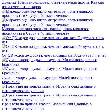
Дональд Трамп анонсировал ответные меры против Канады
из-за смога от пожаров
Марокко оценило число мигрантов, попытавшихся
проникнуть в Сеуту, в 40 тысяч человек
От QR-кодов до фронта: чем запомнилась Госдума за пять лет
Лула — «вор», судья — «мусор»: Милей поссорился с
Бразилией
Иран взял на прицел Трампа: Израиль слил данные о
готовящемся покушении