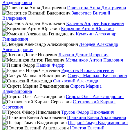
Владимировна
Галочкина Анна Дмитриевна
Завертнев Виталий
Валериевич
Каленов Андрей Васильевич
Кирьянов Артем Юрьевич
Кумохин Александр
Геннадиевич
Лебедев Александр
Александрович
Лыткин Денис Игоревич
Мельников Антон Павлович
Пашин Фёдор
Радостев Игорь Сергеевич
Савчук Маршалл Викторович
Синявский Александр
Сирота Марина
Владимировна
Сирота Олег Александрович
Стенковский Кирилл
Сергеевич
Трусов Фёдор Николаевич
Шапкина Елена Анатольевна
Шафир Тимур Владимирович
Юматов Евгений