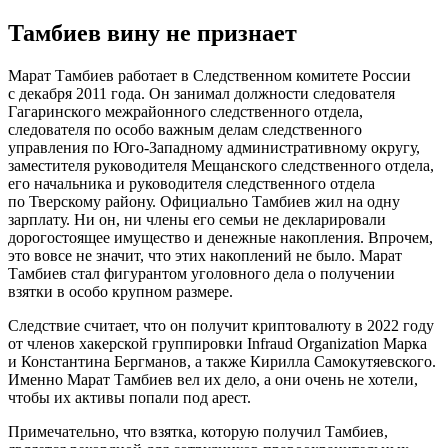
Тамбиев вину не признает
Марат Тамбиев работает в Следственном комитете России
с декабря 2011 года. Он занимал должности следователя
Гагаринского межрайонного следственного отдела,
следователя по особо важным делам следственного
управления по
Юго-Западному
административному округу,
заместителя руководителя Мещанского следственного отдела,
его начальника и руководителя следственного отдела
по Тверскому району. Официально Тамбиев жил на одну
зарплату. Ни он, ни члены его семьи не декларировали
дорогостоящее имущество и денежные накопления. Впрочем,
это вовсе не значит, что этих накоплений не было. Марат
Тамбиев стал фигурантом уголовного дела о получении
взятки в особо крупном размере.
Следствие считает, что он получит криптовалюту в 2022 году
от членов хакерской группировки Infraud Organization Марка
и Константина Бергманов, а также Кирилла Самокутяевского.
Именно Марат Тамбиев вел их дело, а они очень не хотели,
чтобы их активы попали под арест.
Примечательно, что взятка, которую получил Тамбиев,