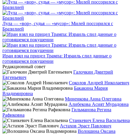
Лула — «вор», судья — «мусор»: Милей поссорился с
Бразилией
Иран взял на прицел Трампа: Израиль слил данные о
готовящемся покушении
Редакционный совет
Галочкин Дмитрий
Евгеньевич
Соколов Андрей Николаевич
Бакакина Мария
Владимировна
Миненкова Анна Олеговна
Алибекова Асият Мурадовна
Гильманова Регина
Рафиковна
Станкевич Елена Васильевна
Астахов Эраст Павлович
Волошина Оксана