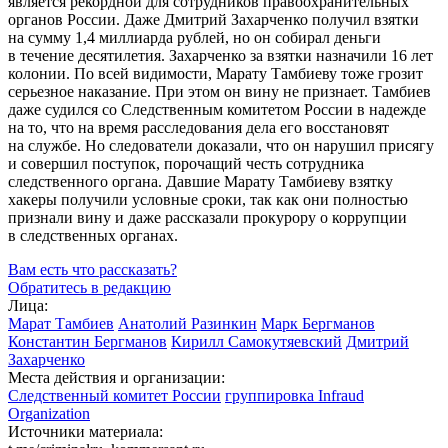
является рекордной для сотрудников правоохранительных
органов России. Даже Дмитрий Захарченко получил взятки
на сумму 1,4 миллиарда рублей, но он собирал деньги
в течение десятилетия. Захарченко за взятки назначили 16 лет
колонии. По всей видимости, Марату Тамбиеву тоже грозит
серьезное наказание. При этом он вину не признает. Тамбиев
даже судился со Следственным комитетом России в надежде
на то, что на время расследования дела его восстановят
на службе. Но следователи доказали, что он нарушил присягу
и совершил поступок, порочащий честь сотрудника
следственного органа. Давшие Марату Тамбиеву взятку
хакеры получили условные сроки, так как они полностью
признали вину и даже рассказали прокурору о коррупции
в следственных органах.
Вам есть что рассказать?
Обратитесь в редакцию
Лица:
Марат Тамбиев
Анатолий Разинкин
Марк Бергманов
Константин Бергманов
Кирилл Самокутяевский
Дмитрий
Захарченко
Места действия и организации:
Следственный комитет России
группировка Infraud
Organization
Источники материала: