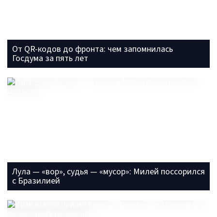
От QR-кодов до фронта: чем запомнилась
Госдума за пять лет
Лула — «вор», судья — «мусор»: Милей поссорился
с Бразилией