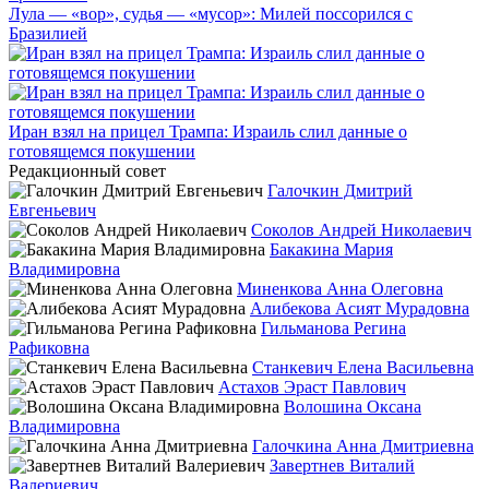
Лула — «вор», судья — «мусор»: Милей поссорился с
Бразилией
Иран взял на прицел Трампа: Израиль слил данные о
готовящемся покушении
Редакционный совет
Галочкин Дмитрий
Евгеньевич
Соколов Андрей Николаевич
Бакакина Мария
Владимировна
Миненкова Анна Олеговна
Алибекова Асият Мурадовна
Гильманова Регина
Рафиковна
Станкевич Елена Васильевна
Астахов Эраст Павлович
Волошина Оксана
Владимировна
Галочкина Анна Дмитриевна
Завертнев Виталий
Валериевич