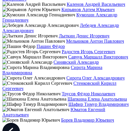
Каленов Андрей Васильевич
Кирьянов Артем Юрьевич
Кумохин Александр
Геннадиевич
Лебедев Александр
Александрович
Лыткин Денис Игоревич
Мельников Антон Павлович
Пашин Фёдор
Радостев Игорь Сергеевич
Савчук Маршалл Викторович
Синявский Александр
Сирота Марина
Владимировна
Сирота Олег Александрович
Стенковский Кирилл
Сергеевич
Трусов Фёдор Николаевич
Шапкина Елена Анатольевна
Шафир Тимур Владимирович
Юматов Евгений
Анатольевич
Борев Владимир Юрьевич