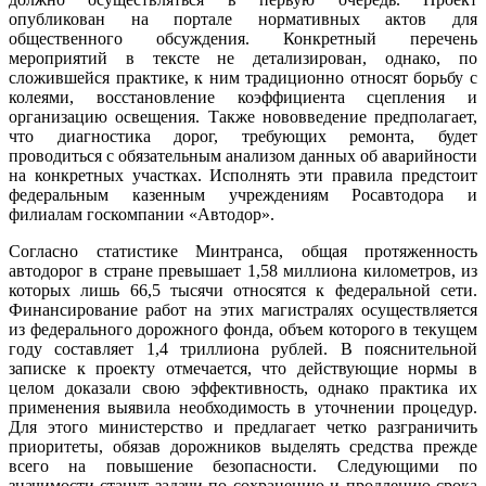
опубликован на портале нормативных актов для
общественного обсуждения. Конкретный перечень
мероприятий в тексте не детализирован, однако, по
сложившейся практике, к ним традиционно относят борьбу с
колеями, восстановление коэффициента сцепления и
организацию освещения. Также нововведение предполагает,
что диагностика дорог, требующих ремонта, будет
проводиться с обязательным анализом данных об аварийности
на конкретных участках. Исполнять эти правила предстоит
федеральным казенным учреждениям Росавтодора и
филиалам госкомпании «Автодор».
Согласно статистике Минтранса, общая протяженность
автодорог в стране превышает 1,58 миллиона километров, из
которых лишь 66,5 тысячи относятся к федеральной сети.
Финансирование работ на этих магистралях осуществляется
из федерального дорожного фонда, объем которого в текущем
году составляет 1,4 триллиона рублей. В пояснительной
записке к проекту отмечается, что действующие нормы в
целом доказали свою эффективность, однако практика их
применения выявила необходимость в уточнении процедур.
Для этого министерство и предлагает четко разграничить
приоритеты, обязав дорожников выделять средства прежде
всего на повышение безопасности. Следующими по
значимости станут задачи по сохранению и продлению срока