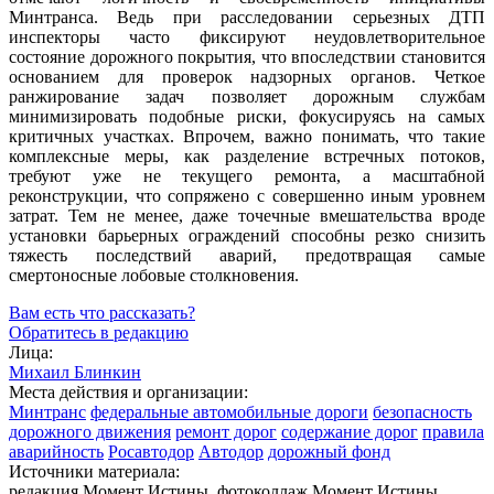
Минтранса. Ведь при расследовании серьезных ДТП
инспекторы часто фиксируют неудовлетворительное
состояние дорожного покрытия, что впоследствии становится
основанием для проверок надзорных органов. Четкое
ранжирование задач позволяет дорожным службам
минимизировать подобные риски, фокусируясь на самых
критичных участках. Впрочем, важно понимать, что такие
комплексные меры, как разделение встречных потоков,
требуют уже не текущего ремонта, а масштабной
реконструкции, что сопряжено с совершенно иным уровнем
затрат. Тем не менее, даже точечные вмешательства вроде
установки барьерных ограждений способны резко снизить
тяжесть последствий аварий, предотвращая самые
смертоносные лобовые столкновения.
Вам есть что рассказать?
Обратитесь в редакцию
Лица:
Михаил Блинкин
Места действия и организации:
Минтранс
федеральные автомобильные дороги
безопасность
дорожного движения
ремонт дорог
содержание дорог
правила
аварийность
Росавтодор
Автодор
дорожный фонд
Источники материала:
редакция Момент Истины, фотоколлаж Момент Истины