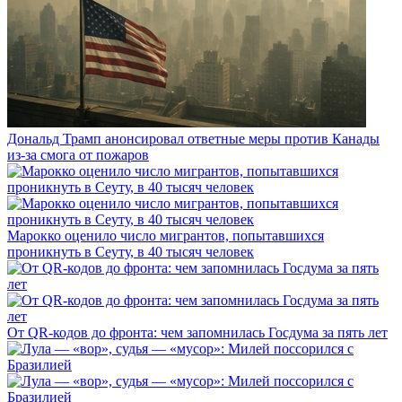
Дональд Трамп анонсировал ответные меры против Канады
из-за смога от пожаров
Марокко оценило число мигрантов, попытавшихся
проникнуть в Сеуту, в 40 тысяч человек
От QR-кодов до фронта: чем запомнилась Госдума за пять лет