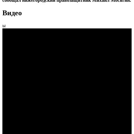
сообщал нижегородский правозащитник Михаил Мосягин.
Видео
ы