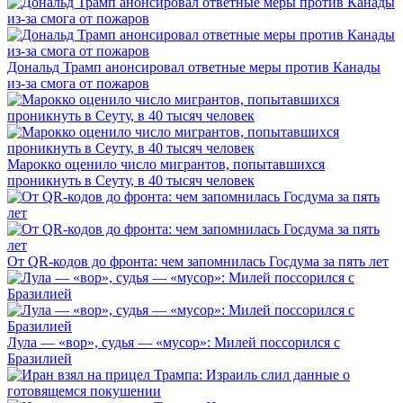
Дональд Трамп анонсировал ответные меры против Канады
из-за смога от пожаров
Марокко оценило число мигрантов, попытавшихся
проникнуть в Сеуту, в 40 тысяч человек
От QR-кодов до фронта: чем запомнилась Госдума за пять лет
Лула — «вор», судья — «мусор»: Милей поссорился с
Бразилией