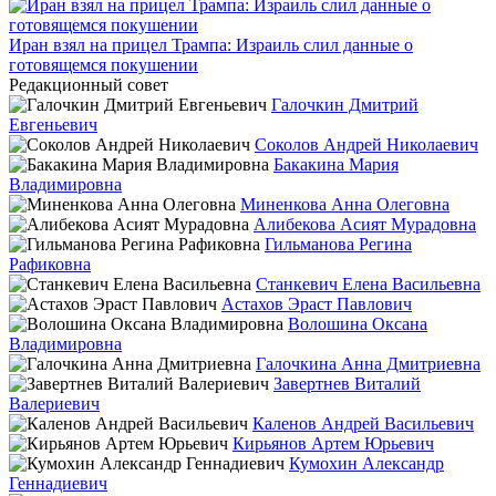
Иран взял на прицел Трампа: Израиль слил данные о
готовящемся покушении
Редакционный совет
Галочкин Дмитрий
Евгеньевич
Соколов Андрей Николаевич
Бакакина Мария
Владимировна
Миненкова Анна Олеговна
Алибекова Асият Мурадовна
Гильманова Регина
Рафиковна
Станкевич Елена Васильевна
Астахов Эраст Павлович
Волошина Оксана
Владимировна
Галочкина Анна Дмитриевна
Завертнев Виталий
Валериевич
Каленов Андрей Васильевич
Кирьянов Артем Юрьевич
Кумохин Александр
Геннадиевич