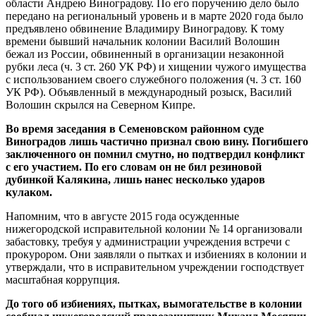
области Андрею Виноградову. По его поручению дело было
передано на региональный уровень и в марте 2020 года было
предъявлено обвинение Владимиру Виноградову. К тому
времени бывший начальник колонии Василий Волошин
бежал из России, обвиненный в организации незаконной
рубки леса (ч. 3 ст. 260 УК РФ) и хищении чужого имущества
с использованием своего служебного положения (ч. 3 ст. 160
УК РФ). Объявленный в международный розыск, Василий
Волошин скрылся на Северном Кипре.
Во время заседания в Семеновском районном суде
Виноградов лишь частично признал свою вину. Погибшего
заключенного он помнил смутно, но подтвердил конфликт
с его участием. По его словам он не бил резиновой
дубинкой Калякина, лишь нанес несколько ударов
кулаком.
Напомним, что в августе 2015 года осужденные
нижегородской исправительной колонии № 14 организовали
забастовку, требуя у администрации учреждения встречи с
прокурором. Они заявляли о пытках и избиениях в колонии и
утверждали, что в исправительном учреждении господствует
масштабная коррупция.
До того об избиениях, пытках, вымогательстве в колонии