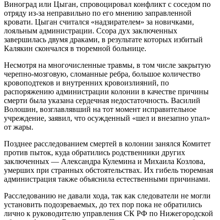
Виноград или Цыган, спровоцировал конфликт с соседом по
отряду
из-за
неправильно по его мнению заправленной
кровати. Цыган считался «надзирателем» за новичками,
лояльным администрации. Ссора дух заключенных
завершилась двумя драками, в результате которых избитый
Калякин скончался в тюремной больнице.
Несмотря на многочисленные травмы, в том числе закрытую
черепно-мозговую
, сломанные ребра, большое количество
кровоподтеков и внутренних кровоизлияний, по
распоряжению администрации колонии в качестве причины
смерти была указана сердечная недостаточность. Василий
Волошин, возглавлявший на тот момент исправительное
учреждение, заявил, что осужденный «шел и внезапно упал»
от жары.
Позднее расследованием смертей в колонии занялся Комитет
против пыток, куда обратились родственники других
заключенных — Александра Кулемина и Михаила Козлова,
умерших при странных обстоятельствах. Их гибель тюремная
администрация также объяснила естественными причинами.
Расследованию не давали хода, так как следователи не могли
установить подозреваемых, до тех пор пока не обратились
лично к руководителю управления СК РФ по Нижегородской