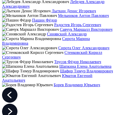
Лебедев Александр
Александрович
Лыткин Денис Игоревич
Мельников Антон Павлович
Пашин Фёдор
Радостев Игорь Сергеевич
Савчук Маршалл Викторович
Синявский Александр
Сирота Марина
Владимировна
Сирота Олег Александрович
Стенковский Кирилл
Сергеевич
Трусов Фёдор Николаевич
Шапкина Елена Анатольевна
Шафир Тимур Владимирович
Юматов Евгений
Анатольевич
Борев Владимир Юрьевич