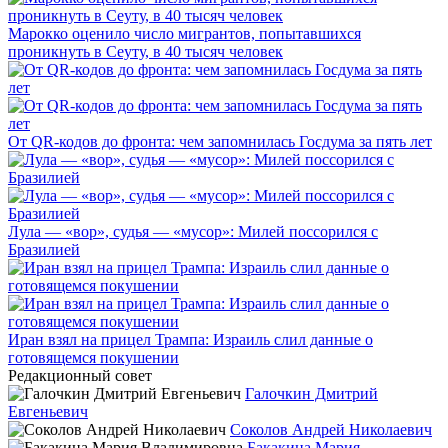
Марокко оценило число мигрантов, попытавшихся
проникнуть в Сеуту, в 40 тысяч человек
От QR-кодов до фронта: чем запомнилась Госдума за пять лет
Лула — «вор», судья — «мусор»: Милей поссорился с
Бразилией
Иран взял на прицел Трампа: Израиль слил данные о
готовящемся покушении
Редакционный совет
Галочкин Дмитрий
Евгеньевич
Соколов Андрей Николаевич
Бакакина Мария