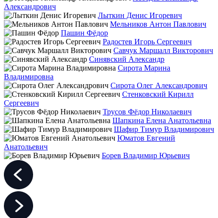
Александрович
Лыткин Денис Игоревич
Мельников Антон Павлович
Пашин Фёдор
Радостев Игорь Сергеевич
Савчук Маршалл Викторович
Синявский Александр
Сирота Марина
Владимировна
Сирота Олег Александрович
Стенковский Кирилл
Сергеевич
Трусов Фёдор Николаевич
Шапкина Елена Анатольевна
Шафир Тимур Владимирович
Юматов Евгений
Анатольевич
Борев Владимир Юрьевич