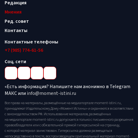
Редакция
Мнения
Ред. совет
Контакты
Контактные телефоны
+7 (985) 774-61-56
Соц. сети
«Есть информация? Напишите нам анонимно в Telegram
МАКС или
info@moment-istini.ru
Все права на материалы, размещённые на медиапортале moment-istini.ru,
принадлежат Издательскому Дому «Момент Истины» и охраняются в соответствии
с законодательством РФ. Использование материалов, размещённых
на медиапортале moment-istini.ru допускается только с письменного разрешения
правообладателя или с обязательной прямой гиперссылкой на страницу,
с которой материал заимствован. Гиперссылка должна размещаться
непосредственно в тексте, воспроизводящем оригинальный материал moment-