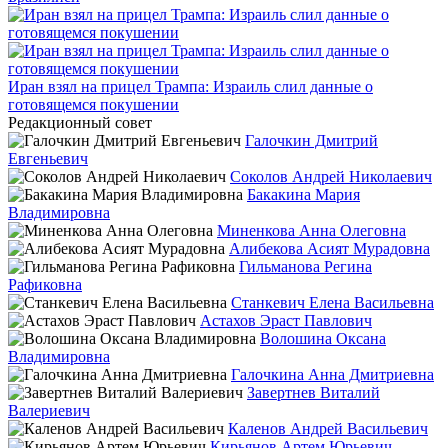
Иран взял на прицел Трампа: Израиль слил данные о
готовящемся покушении
Редакционный совет
Галочкин Дмитрий
Евгеньевич
Соколов Андрей Николаевич
Бакакина Мария
Владимировна
Миненкова Анна Олеговна
Алибекова Асият Мурадовна
Гильманова Регина
Рафиковна
Станкевич Елена Васильевна
Астахов Эраст Павлович
Волошина Оксана
Владимировна
Галочкина Анна Дмитриевна
Завертнев Виталий
Валериевич
Каленов Андрей Васильевич
Кирьянов Артем Юрьевич