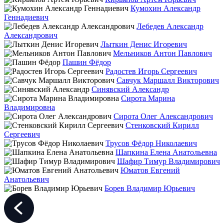
Кумохин Александр
Геннадиевич
Лебедев Александр
Александрович
Лыткин Денис Игоревич
Мельников Антон Павлович
Пашин Фёдор
Радостев Игорь Сергеевич
Савчук Маршалл Викторович
Синявский Александр
Сирота Марина
Владимировна
Сирота Олег Александрович
Стенковский Кирилл
Сергеевич
Трусов Фёдор Николаевич
Шапкина Елена Анатольевна
Шафир Тимур Владимирович
Юматов Евгений
Анатольевич
Борев Владимир Юрьевич