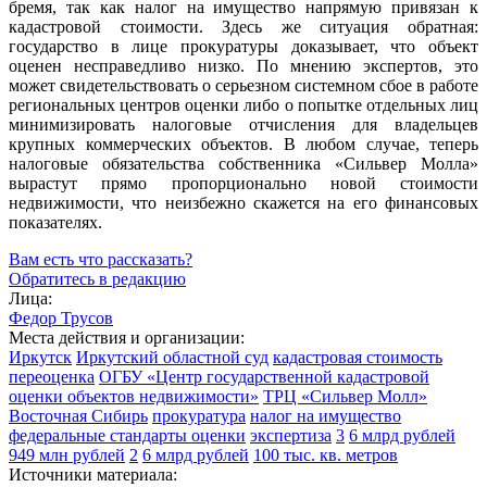
бремя, так как налог на имущество напрямую привязан к
кадастровой стоимости. Здесь же ситуация обратная:
государство в лице прокуратуры доказывает, что объект
оценен несправедливо низко. По мнению экспертов, это
может свидетельствовать о серьезном системном сбое в работе
региональных центров оценки либо о попытке отдельных лиц
минимизировать налоговые отчисления для владельцев
крупных коммерческих объектов. В любом случае, теперь
налоговые обязательства собственника «Сильвер Молла»
вырастут прямо пропорционально новой стоимости
недвижимости, что неизбежно скажется на его финансовых
показателях.
Вам есть что рассказать?
Обратитесь в редакцию
Лица:
Федор Трусов
Места действия и организации:
Иркутск
Иркутский областной суд
кадастровая стоимость
переоценка
ОГБУ «Центр государственной кадастровой
оценки объектов недвижимости»
ТРЦ «Сильвер Молл»
Восточная Сибирь
прокуратура
налог на имущество
федеральные стандарты оценки
экспертиза
3
6 млрд рублей
949 млн рублей
2
6 млрд рублей
100 тыс. кв. метров
Источники материала: