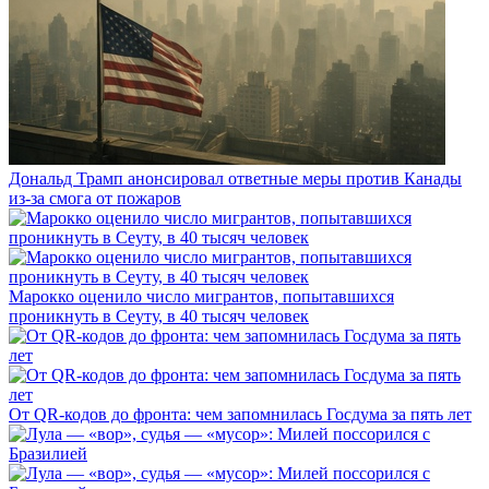
Дональд Трамп анонсировал ответные меры против Канады
из-за смога от пожаров
Марокко оценило число мигрантов, попытавшихся
проникнуть в Сеуту, в 40 тысяч человек
От QR-кодов до фронта: чем запомнилась Госдума за пять лет