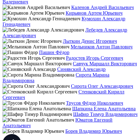
Валериевич
Каленов Андрей Васильевич
Кирьянов Артем Юрьевич
Кумохин Александр
Геннадиевич
Лебедев Александр
Александрович
Лыткин Денис Игоревич
Мельников Антон Павлович
Пашин Фёдор
Радостев Игорь Сергеевич
Савчук Маршалл Викторович
Синявский Александр
Сирота Марина
Владимировна
Сирота Олег Александрович
Стенковский Кирилл
Сергеевич
Трусов Фёдор Николаевич
Шапкина Елена Анатольевна
Шафир Тимур Владимирович
Юматов Евгений
Анатольевич
Борев Владимир Юрьевич