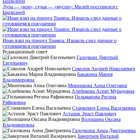
Лула — «вор», судья — «мусор»: Милей поссорился с
Бразилией
Иран взял на прицел Трампа: Израиль слил данные о
готовящемся покушении
Редакционный совет
Галочкин Дмитрий
Евгеньевич
Соколов Андрей Николаевич
Бакакина Мария
Владимировна
Миненкова Анна Олеговна
Алибекова Асият Мурадовна
Гильманова Регина
Рафиковна
Станкевич Елена Васильевна
Астахов Эраст Павлович
Волошина Оксана
Владимировна
Галочкина Анна Дмитриевна
Завертнев Виталий