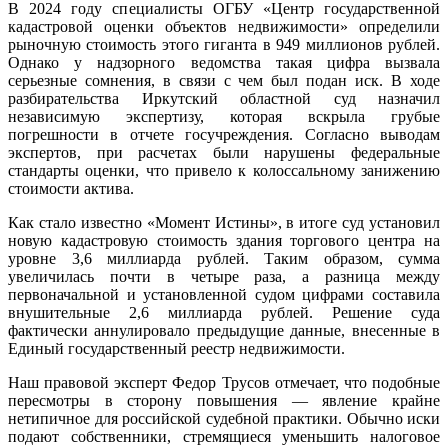
В 2024 году специалисты ОГБУ «Центр государственной
кадастровой оценки объектов недвижимости» определили
рыночную стоимость этого гиганта в 949 миллионов рублей.
Однако у надзорного ведомства такая цифра вызвала
серьезные сомнения, в связи с чем был подан иск. В ходе
разбирательства Иркутский областной суд назначил
независимую экспертизу, которая вскрыла грубые
погрешности в отчете госучреждения. Согласно выводам
экспертов, при расчетах были нарушены федеральные
стандарты оценки, что привело к колоссальному занижению
стоимости актива.
Как стало известно «Момент Истины», в итоге суд установил
новую кадастровую стоимость здания торгового центра на
уровне 3,6 миллиарда рублей. Таким образом, сумма
увеличилась почти в четыре раза, а разница между
первоначальной и установленной судом цифрами составила
внушительные 2,6 миллиарда рублей. Решение суда
фактически аннулировало предыдущие данные, внесенные в
Единый государственный реестр недвижимости.
Наш правовой эксперт Федор Трусов отмечает, что подобные
пересмотры в сторону повышения — явление крайне
нетипичное для российской судебной практики. Обычно иски
подают собственники, стремящиеся уменьшить налоговое